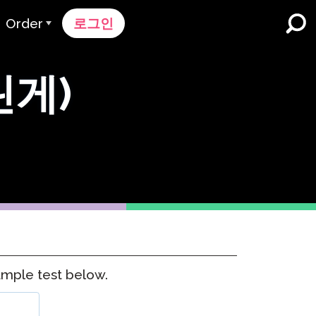
Order
로그인
주문 과정
린게)
가격 책정
K-12 학교 및 교육구
듀얼 언어 몰입
견적 요청하기
영어 학습자 프로그램
Contact Sales
고등 교육
지원팀에 문의하세요
직장들
k
sample test below.
n
nk 온보딩