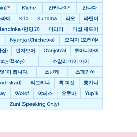
in)*
K’iche’
칸카나이
칸나다
스라에
Krio
Kunama
라오
라틴어
Mandinka (만딩고)
마라티
마셜 제도어
르
Nyanja (Chichewa)
오디아 (오리야)
질)
펀자브어
Q’anjob’al
루마니아어
ංහල (සිංහල)
소말리 마이 마이
엇"이 됩니다.
소닌케
스페인어
d-skad)
티그리냐
톡 피신
통가니
ay
Wolof
야페스
요루바
Yup’ik
Zuni (Speaking Only)