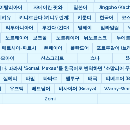
이탈리아어
자메이칸 팟와
일본어
Jingpho (Kach
키키유
키냐르완다 (키냐무린게)
키룬디
한국어
코
리투아니아어
루간다 (간다)
말레이
말라얄람
노르웨이어 - 보크몰
노르웨이어 - 뉘노르스크
누에
페르시아-파르시
폰페이어
폴란드어
포르투갈어 (브라
사모아어
산스크리트
쇼나
සි
. 따라서 "Somali Maxaa"를 한국어로 번역하면 "소말리어 무
실헤티
타밀
타타르
텔루구
태국
티베트어 (Bo
어
우즈벡
베트남어
비사야어 (Bisaya)
Waray-War
Zomi