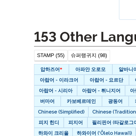
원격 감독
재시도 
153
Other Lang
STAMP (55)
슈퍼랭귀지 (98)
압하즈어
아파안 오로모
알바니
아랍어 - 이라크어
아랍어 - 요르단
아랍어 - 시리아
아랍어 - 튀니지어
아
버마어
카보베르데인
광동어
Chinese (Simplified)
Chinese (Tradition
피지 힌디
피지어
필리핀어 (타갈로그어
하와이 크리올
하와이어 (‘Ōlelo Hawai’i)