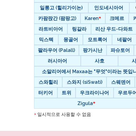
일롱고 (힐리가이논)
인도네시아어
카팜팑간 (팜팡고)
Karen
크메르
라트비아어
링갈라
리산 우드-다와트
믹스텍
몽골어
모트록어
네팔어
팔라우어 (Palall)
팡가시난
파슈토어
러시아어
사호
소말리어에서 Maxaa는 "무엇"이라는 뜻입니다
스와힐리
스와지 (siSwati)
스웨덴어
터키어
트위
우크라이나어
우르두
Zigula
일시적으로 사용할 수 없음
*