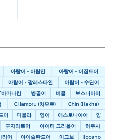
온보딩
 그룹 로스터링
아랍어 - 아랍만
아랍어 - 이집트어
아랍어 - 팔레스타인
아랍어 - 수단어
/바마나칸
벵골어
비콜
보스니아어
챔
CHamoru (차모로)
Chin (Hakha)
드어
디울라
영어
에스토니아어
양
구자라트어
아이티 크리올어
하우사
가리어
아이슬란드어
이그보
Ilocano