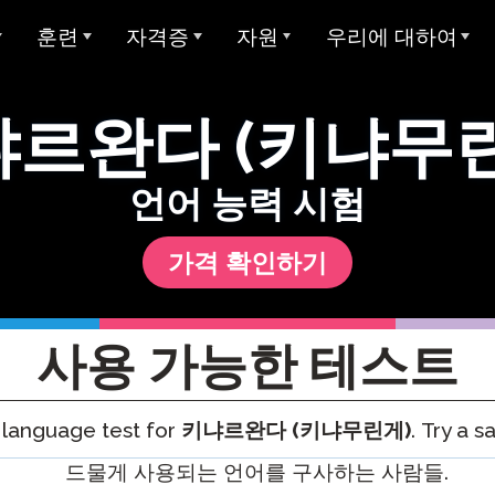
훈련
자격증
자원
우리에 대하여
개요
아방 ADVANCE
STAMP에 대한 대학 학점
샘플 테스트
Avant에 대하여
르완다 (키냐무
아방 MORE 러닝
Avant 디지털 배지
사용자 가이드
우리가 봉사하는 대상
모든 STAMP 테스트
아방 MORE 러닝
STAMP 4S
MEDLI (이중 언어 몰입)
미라 언어 학습
양언어 구사 주 씰
글쓰기 예시
우리 팀
언어 능력 시험
STAMP WS
MORE 학습에 연락하기
지 테스트
교사 자격증
글로벌 양언어 숙달 인증서
STAMP 개인 보고서
평가자 & 평가 등급
가격 확인하기
STAMPe
산 언어 (SHL) 테
비디오 튜토리얼
연구
커리어
SHL 테스트 디자인
STAMP CEFR을 위한
SHL 테스트 섹션 설명
사용자 가이드
통합
협업
ClassLin
사용 가능한 테스트
 시험 (APT)
STAMP Pro
Clever
비디오 튜토리얼
신뢰 & 준수
language test for
키냐르완다 (키냐무린게)
. Try a 
STAMP 단일 언어
Ellevatio
숙박 시설
언어
STAMP 의료
ClassLi