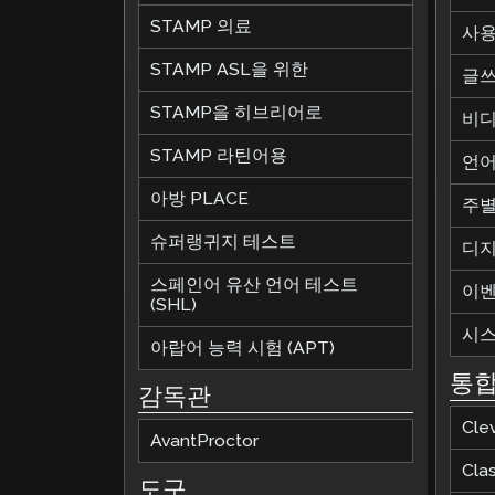
STAMP 의료
사용
STAMP ASL을 위한
글쓰
STAMP을 히브리어로
비디
STAMP 라틴어용
언어
아방 PLACE
주별
슈퍼랭귀지 테스트
디지
스페인어 유산 언어 테스트
이
(SHL)
시스
아랍어 능력 시험 (APT)
통
감독관
Cle
AvantProctor
Cla
도구