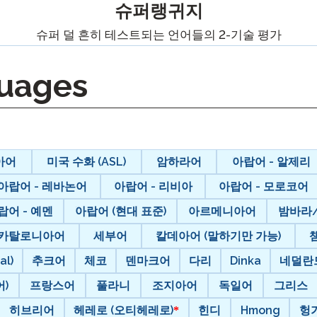
팟캐스트
슈퍼랭귀지
STAMP ASL을 위한
클레버 
슈퍼 덜 흔히 테스트되는 언어들의 2-기술 평가
블로그
요청
STAMP을 히브리어로
STAMP
이벤트
uages
STAMP 라틴어용
아어
미국 수화 (ASL)
암하라어
아랍어 - 알제리
아랍어 - 레바논어
아랍어 - 리비아
아랍어 - 모로코어
랍어 - 예멘
아랍어 (현대 표준)
아르메니아어
밤바라
카탈로니아어
세부어
칼데아어 (말하기만 가능)
al)
추크어
체코
덴마크어
다리
Dinka
네덜란
)
프랑스어
풀라니
조지아어
독일어
그리스
히브리어
헤레로 (오티헤레로)
힌디
Hmong
헝