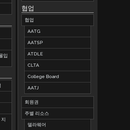
협업
협업
AATG
AATSP
ATDLE
 몰입
CLTA
College Board
책
AATJ
회원권
칙
주별 리소스
 지
델라웨어