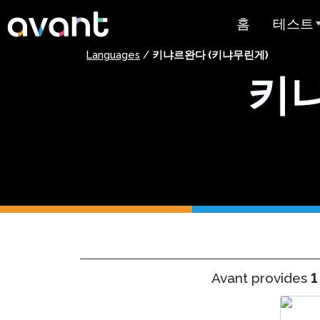
Skip to main content
홈
테스트
Languages
/
키냐르완다 (키냐무린게)
테스트 
키냐
STAMP
PLACE
슈퍼랭귀
스페인어 유
스트
아랍어 능력
가격 책정
Avant provides
1
테스트 