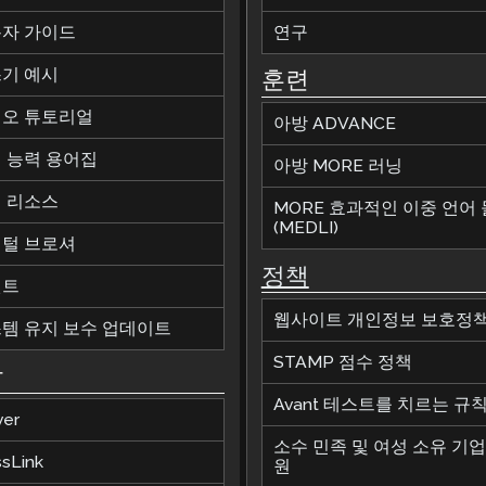
자 가이드
연구
기 예시
훈련
오 튜토리얼
아방 ADVANCE
 능력 용어집
아방 MORE 러닝
 리소스
MORE 효과적인 이중 언어
(MEDLI)
털 브로셔
정책
벤트
웹사이트 개인정보 보호정
템 유지 보수 업데이트
STAMP 점수 정책
합
Avant 테스트를 치르는 규
ver
소수 민족 및 여성 소유 기업
ssLink
원