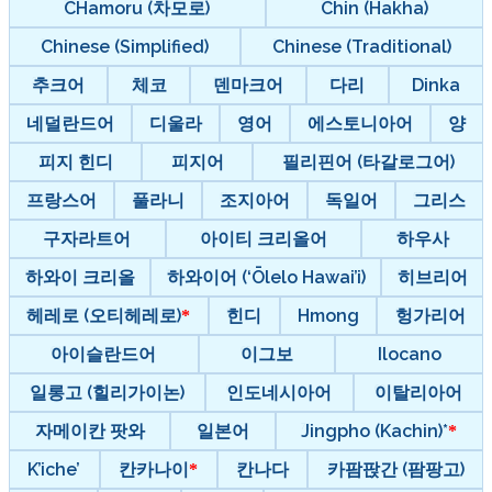
CHamoru (차모로)
Chin (Hakha)
Chinese (Simplified)
Chinese (Traditional)
추크어
체코
덴마크어
다리
Dinka
네덜란드어
디울라
영어
에스토니아어
양
피지 힌디
피지어
필리핀어 (타갈로그어)
프랑스어
풀라니
조지아어
독일어
그리스
구자라트어
아이티 크리올어
하우사
하와이 크리올
하와이어 (‘Ōlelo Hawai’i)
히브리어
헤레로 (오티헤레로)
힌디
Hmong
헝가리어
아이슬란드어
이그보
Ilocano
일롱고 (힐리가이논)
인도네시아어
이탈리아어
자메이칸 팟와
일본어
Jingpho (Kachin)*
K’iche’
칸카나이
칸나다
카팜팑간 (팜팡고)