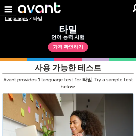
Skip to main content
Languages
/
타밀
타밀
언어 능력 시험
가격 확인하기
사용 가능한 테스트
Avant provides
1
language test for
타밀
. Try a sample test
below.