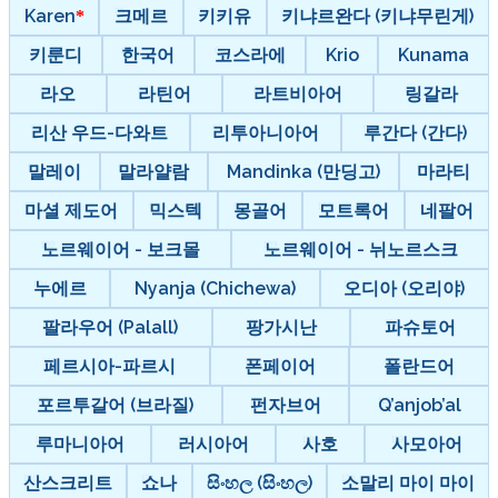
Karen
크메르
키키유
키냐르완다 (키냐무린게)
키룬디
한국어
코스라에
Krio
Kunama
라오
라틴어
라트비아어
링갈라
리산 우드-다와트
리투아니아어
루간다 (간다)
말레이
말라얄람
Mandinka (만딩고)
마라티
마셜 제도어
믹스텍
몽골어
모트록어
네팔어
노르웨이어 - 보크몰
노르웨이어 - 뉘노르스크
누에르
Nyanja (Chichewa)
오디아 (오리야)
팔라우어 (Palall)
팡가시난
파슈토어
페르시아-파르시
폰페이어
폴란드어
포르투갈어 (브라질)
펀자브어
Q’anjob’al
루마니아어
러시아어
사호
사모아어
산스크리트
쇼나
සිංහල (සිංහල)
소말리 마이 마이