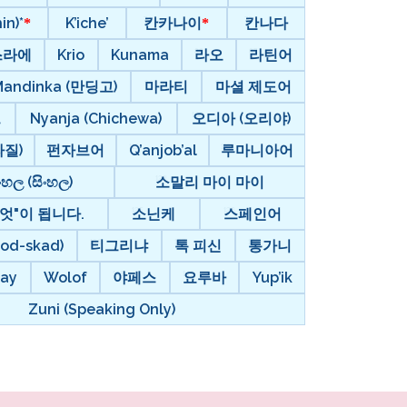
in)*
K’iche’
칸카나이
칸나다
스라에
Krio
Kunama
라오
라틴어
Mandinka (만딩고)
마라티
마셜 제도어
르
Nyanja (Chichewa)
오디아 (오리야)
질)
펀자브어
Q’anjob’al
루마니아어
ංහල (සිංහල)
소말리 마이 마이
엇"이 됩니다.
소닌케
스페인어
d-skad)
티그리냐
톡 피신
통가니
ay
Wolof
야페스
요루바
Yup’ik
Zuni (Speaking Only)