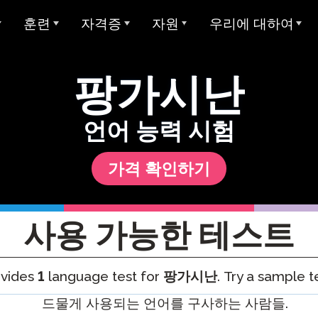
훈련
자격증
자원
우리에 대하여
개요
아방 ADVANCE
STAMP에 대한 대학 학점
샘플 테스트
Avant에 대하여
팡가시난
아방 MORE 러닝
Avant 디지털 배지
사용자 가이드
우리가 봉사하는 대상
모든 STAMP 테스트
아방 MORE 러닝
STAMP 4S
MEDLI (이중 언어 몰입)
미라 언어 학습
양언어 구사 주 씰
글쓰기 예시
우리 팀
언어 능력 시험
STAMP WS
MORE 학습에 연락하기
지 테스트
교사 자격증
글로벌 양언어 숙달 인증서
STAMP 개인 보고서
평가자 & 평가 등급
가격 확인하기
STAMPe
산 언어 (SHL) 테
비디오 튜토리얼
연구
커리어
SHL 테스트 디자인
STAMP CEFR을 위한
SHL 테스트 섹션 설명
사용자 가이드
통합
협업
ClassLin
사용 가능한 테스트
 시험 (APT)
STAMP Pro
Clever
비디오 튜토리얼
신뢰 & 준수
ovides
1
language test for
팡가시난
. Try a sample t
STAMP 단일 언어
Ellevatio
숙박 시설
언어
STAMP 의료
ClassLi