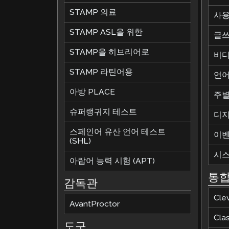
STAMP 의료
사용
STAMP ASL을 위한
글쓰
STAMP을 히브리어로
비디
STAMP 라틴어용
언어
아방 PLACE
주별
슈퍼랭귀지 테스트
디지
스페인어 유산 언어 테스트
이
(SHL)
시스
아랍어 능력 시험 (APT)
통
감독관
Cle
AvantProctor
Cla
도구