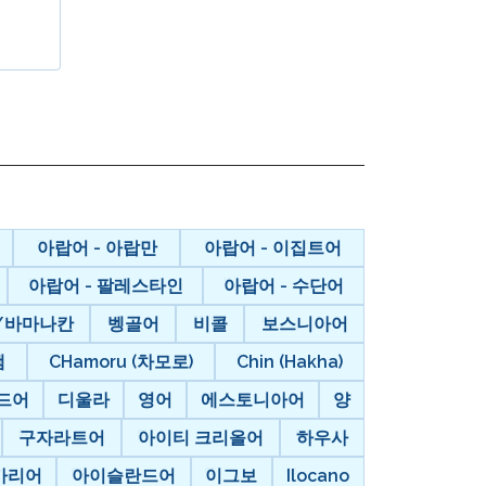
온보딩
 그룹 로스터링
아랍어 - 아랍만
아랍어 - 이집트어
아랍어 - 팔레스타인
아랍어 - 수단어
/바마나칸
벵골어
비콜
보스니아어
챔
CHamoru (차모로)
Chin (Hakha)
드어
디울라
영어
에스토니아어
양
구자라트어
아이티 크리올어
하우사
가리어
아이슬란드어
이그보
Ilocano