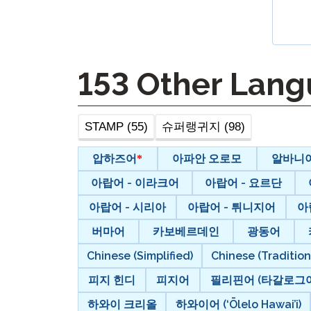
원격 감독
재시도 
153
Other Lang
STAMP (55)
슈퍼랭귀지 (98)
압하즈어
아파안 오로모
알바니
아랍어 - 이라크어
아랍어 - 요르단
아랍어 - 시리아
아랍어 - 튀니지어
아
버마어
카보베르데인
광동어
Chinese (Simplified)
Chinese (Tradition
피지 힌디
피지어
필리핀어 (타갈로그어
하와이 크리올
하와이어 (‘Ōlelo Hawai’i)