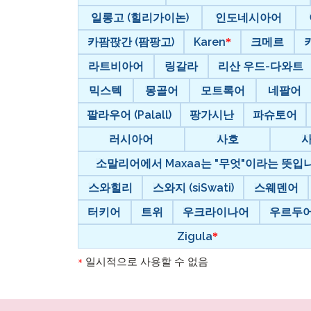
일롱고 (힐리가이논)
인도네시아어
카팜팑간 (팜팡고)
Karen
크메르
라트비아어
링갈라
리산 우드-다와트
믹스텍
몽골어
모트록어
네팔어
팔라우어 (Palall)
팡가시난
파슈토어
러시아어
사호
소말리어에서 Maxaa는 "무엇"이라는 뜻입니다
스와힐리
스와지 (siSwati)
스웨덴어
터키어
트위
우크라이나어
우르두
Zigula
일시적으로 사용할 수 없음
*