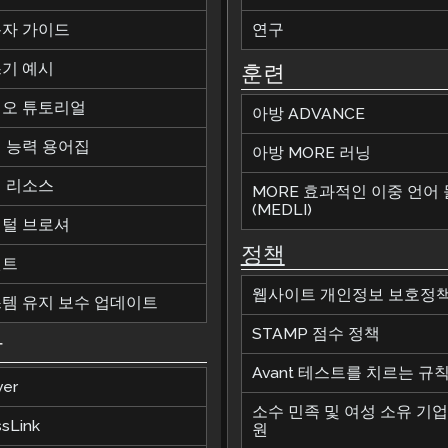
자 가이드
연구
기 예시
훈련
오 튜토리얼
아방 ADVANCE
 능력 용어집
아방 MORE 러닝
 리소스
MORE 효과적인 이중 언어
(MEDLI)
털 브로셔
정책
벤트
웹사이트 개인정보 보호정
템 유지 보수 업데이트
STAMP 점수 정책
합
Avant 테스트를 치르는 규
ver
소수 민족 및 여성 소유 기업
ssLink
원