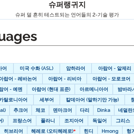
팟캐스트
슈퍼랭귀지
STAMP ASL을 위한
클레버 
슈퍼 덜 흔히 테스트되는 언어들의 2-기술 평가
블로그
요청
STAMP을 히브리어로
STAMP
이벤트
uages
STAMP 라틴어용
아어
미국 수화 (ASL)
암하라어
아랍어 - 알제리
아랍어 - 레바논어
아랍어 - 리비아
아랍어 - 모로코어
랍어 - 예멘
아랍어 (현대 표준)
아르메니아어
밤바라
카탈로니아어
세부어
칼데아어 (말하기만 가능)
al)
추크어
체코
덴마크어
다리
Dinka
네덜란
)
프랑스어
풀라니
조지아어
독일어
그리스
히브리어
헤레로 (오티헤레로)
힌디
Hmong
헝