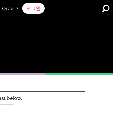
Order
로그인
주문 과정
가격 책정
K-12 학교 및 교육구
듀얼 언어 몰입
견적 요청하기
영어 학습자 프로그램
Contact Sales
고등 교육
지원팀에 문의하세요
직장들
k
est below.
n
nk 온보딩