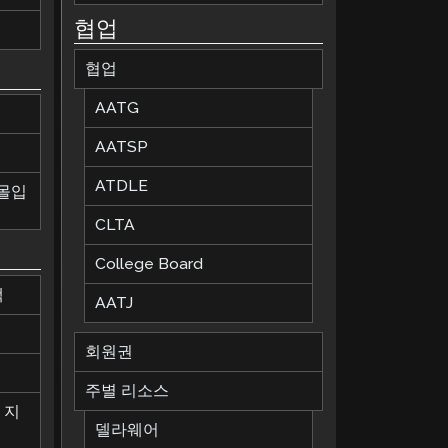
협업
협업
AATG
AATSP
ATDLE
 몰입
CLTA
College Board
책
AATJ
회원권
칙
주별 리소스
 지
델라웨어