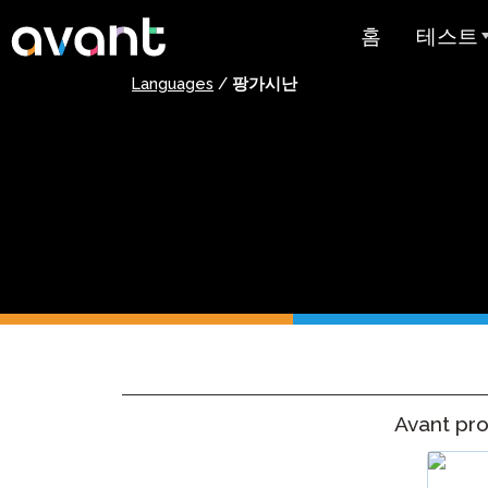
Skip to main content
홈
테스트
Languages
/
팡가시난
테스트 
STAMP
PLACE
슈퍼랭귀
스페인어 유
스트
아랍어 능력
가격 책정
Avant pr
테스트 