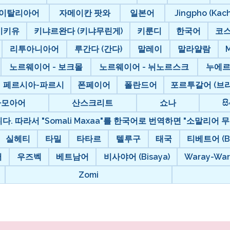
이탈리아어
자메이칸 팟와
일본어
Jingpho (Kach
키키유
키냐르완다 (키냐무린게)
키룬디
한국어
코
리투아니아어
루간다 (간다)
말레이
말라얄람
노르웨이어 - 보크몰
노르웨이어 - 뉘노르스크
누에
페르시아-파르시
폰페이어
폴란드어
포르투갈어 (브라
사모아어
산스크리트
쇼나
සි
. 따라서 "Somali Maxaa"를 한국어로 번역하면 "소말리어 무
실헤티
타밀
타타르
텔루구
태국
티베트어 (Bo
어
우즈벡
베트남어
비사야어 (Bisaya)
Waray-War
Zomi