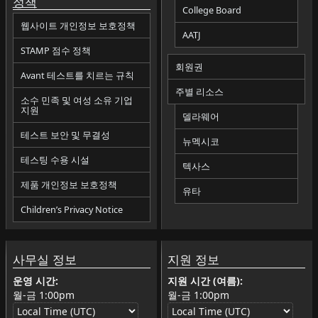
정책
College Board
웹사이트 개인정보 보호정책
AATJ
STAMP 점수 정책
회원권
Avant 테스트를 치르는 규칙
주별 리소스
소수 민족 및 여성 소유 기업
지원
델라웨어
테스트 보안 및 무결성
뉴멕시코
테스팅 수용 시설
텍사스
제품 개인정보 보호정책
유타
Children’s Privacy Notice
사무실 정보
지원 정보
운영 시간:
지원 시간 (여름):
월-금
1:00pm
월-금
1:00pm