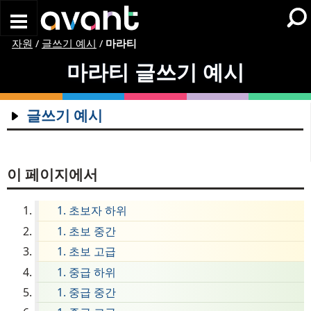
Skip to main content
자원
/
글쓰기 예시
/
마라티
마라티
글쓰기 예시
글쓰기 예시
암하라어
아랍어
이 페이지에서
아르메니아어
초보자 하위
Chin (Hakha)
초보 중간
Chinese (Simplified)
초보 고급
Chinese (Traditional)
중급 하위
추크어
중급 중간
체코