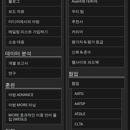
블로그
Avant에 대하여
보도 자료
우리 팀
미디어에서의 아방
추천사
메일링 리스트 가입하기
커리어
소송 대응
평가자 & 평가 등급
신뢰 & 준수
데이터 분석
웹사이트 피드백
개별 보고서
협업
연구
협업
훈련
AATG
아방 ADVANCE
AATSP
아방 MORE 러닝
ATDLE
MORE 효과적인 이중 언어 몰
입 (MEDLI)
CLTA