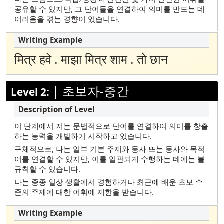
마셜 제도어
공유할 수 있지만, 그 단어들을 연결하여 의미를 만드는 데
어려움을 겪는 경향이 있습니다.
폴란드어
포르투갈어 (브라질)
मित्र हवे . माझा मित्र शाम . तो छान
러시아어
사모아어
|
초보자-중간
소말리 마이 마이
Level 2:
소말리어에서 Maxaa는 "무엇"이라는 뜻입니
다. 따라서 "Somali Maxaa"를 한국어로 번역
하면 "소말리어 무엇"이 됩니다.
이 단계에서 저는 문법적으로 단어를 연결하여 의미를 창출
하는 능력을 개발하기 시작하고 있습니다.
스페인어
구체적으로, 나는 일부 기본 주제와 동사 또는 동사와 목적
타밀
어를 연결할 수 있지만, 이를 일관되게 수행하는 데에는 불
규칙할 수 있습니다.
텔루구
나는 종종 일상 생활에서 경험하거나 최근에 배운 초보 수
준의 주제에 대한 어휘에 제한을 받습니다.
터키어
우르두어