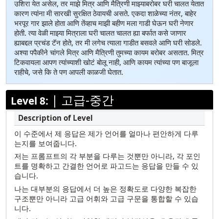
उशिरा येत असेल, तर माझे मित्र आणि मैत्रिणी माझ्याबरोबर घरी चालत येतात
कारण त्यांना मी सारखी सुरक्षित ठेवायची असते. एकदा शाळेच्या नंतर, बाहेर
भरपूर गार झाले होता आणि तेंव्हाच माझी बहीण मला गाडी घेऊन घरी नेणार
होती. त्या वेळी माझ्या मित्राला घरी चालत चालत ह्या बर्फात कसे जाणार
ह्याबद्दल प्रचंड टॅन होते, तर मी लगेच त्याला गाडीत बसवले आणि घरी सोडले.
अश्या पपैकीने चांगले मित्र आणि मैत्रिणी तुमच्या कायम बरोबर असतात. मित्र
टिकवायला आपण त्यांच्याशी खोटं बोलू नाही, आणि कायम त्यांच्या पण बाजूला
राहीचे, जसे कि ते पण आपली काळजी घेतात.
|
고급-중간
Level 8:
이 수준에서 제 응답은 제가 언어를 얼마나 편안하게 다루
는지를 보여줍니다.
저는 프롬프트의 각 부분을 다루는 것뿐만 아니라, 각 포인
트를 명확하고 간결한 언어로 파고드는 응답을 만들 수 있
습니다.
나는 대부분의 응답에서 더 높은 정확도로 다양한 복잡한
구조뿐만 아니라 고급 어휘와 고급 구문을 통합할 수 있습
니다.