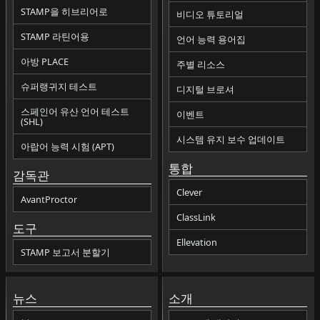
STAMP을 히브리어로
비디오 튜토리얼
STAMP 라틴어용
언어 능력 용어집
아방 PLACE
주별 리소스
슈퍼랭귀지 테스트
디지털 브로셔
스페인어 유산 언어 테스트
이벤트
(SHL)
시스템 유지 보수 업데이트
아랍어 능력 시험 (APT)
통합
감독관
Clever
AvantProctor
ClassLink
도구
Ellevation
STAMP 보고서 분할기
뉴스
소개