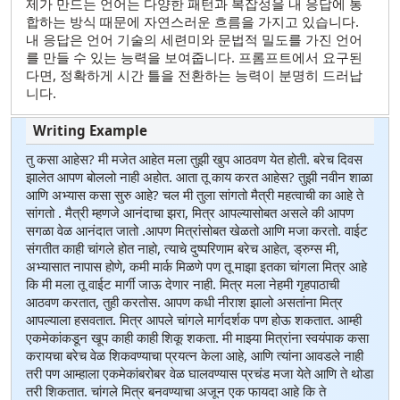
제가 만드는 언어는 다양한 패턴과 복잡성을 내 응답에 통
합하는 방식 때문에 자연스러운 흐름을 가지고 있습니다.
내 응답은 언어 기술의 세련미와 문법적 밀도를 가진 언어
를 만들 수 있는 능력을 보여줍니다. 프롬프트에서 요구된
다면, 정확하게 시간 틀을 전환하는 능력이 분명히 드러납
니다.
तु कसा आहेस? मी मजेत आहेत मला तुझी खुप आठवण येत होती. बरेच दिवस
झालेत आपण बोललो नाही अहोत. आता तू काय करत आहेस? तुझी नवीन शाळा
आणि अभ्यास कसा सुरु आहे? चल मी तुला सांगतो मैत्री महत्वाची का आहे ते
सांगतो . मैत्री म्हणजे आनंदाचा झरा, मित्र आपल्यासोबत असले की आपण
सगळा वेळ आनंदात जातो .आपण मित्रांसोबत खेळतो आणि मजा करतो. वाईट
संगतीत काही चांगले होत नाहो, त्याचे दुष्परिणाम बरेच आहेत, ड्रुग्स मी,
अभ्यासात नापास होणे, कमी मार्क मिळणे पण तू माझा इतका चांगला मित्र आहे
कि मी मला तू वाईट मार्गी जाऊ देणार नाही. मित्र मला नेहमी गृहपाठाची
आठवण करतात, तुही करतोस. आपण कधी नीराश झालो असतांना मित्र
आपल्याला हसवतात. मित्र आपले चांगले मार्गदर्शक पण होऊ शकतात. आम्ही
एकमेकांकडून खूप काही काही शिकू शकता. मी माझ्या मित्रांना स्वयंपाक कसा
करायचा बरेच वेळ शिकवण्याचा प्रयत्न केला आहे, आणि त्यांना आवडले नाही
तरी पण आम्हाला एकमेकांबरोबर वेळ घालवण्यास प्रचंड मजा येते आणि ते थोडा
तरी शिकतात. चांगले मित्र बनवण्याचा अजून एक फायदा आहे कि ते