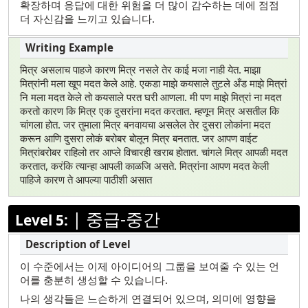
확장하며 응답에 대한 위험을 더 많이 감수하는 데에 점점
더 자신감을 느끼고 있습니다.
मित्र असलाच पाहजे कारण मित्र नसले तेर काई मजा नाही येत. माझा
मित्रांनी मला खूप मदत केले आहे. एकडा माझे कयसाले तुटले अँड माझे मित्रां
नि मला मदत केले तो कयसाले परत घरी आणला. मी पण माझे मित्रां ना मदत
करतो कारण कि मित्र एक दुसरांना मदत करतात. म्हणून मित्र असतील कि
चांगला होत. जर तुमाला मित्र बनवायचा असलेल तेर दुसरा लोकांना मदत
करून आणि दुसरा लोकं बरोबर बोलून मित्र बनतात. जर आपण वाईट
मित्रांबरोबर राहिलो तर आप्ले विचारही खराब होतात. चांगले मित्र आपळी मदत
करतात, करंकि त्यान्हा आपली काळजि असते. मित्रांना आपण मदत केली
पाहिजे कारण ते आपल्या पाठीशी असात
|
중급-중간
Level 5:
이 수준에서는 이제 아이디어의 그룹을 보여줄 수 있는 언
어를 충분히 생성할 수 있습니다.
나의 생각들은 느슨하게 연결되어 있으며, 의미에 영향을