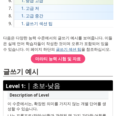
중급 고급
영어
고급 저
필리핀어 (타갈로그어)
고급 중간
글쓰기 섹션 팁
프랑스어
독일어
[ snippet shortcode: Writing Examples Text ]
다음은 다양한 능력 수준에서의 글쓰기 예시를 보여줍니다. 이들
아이티 크리올어
은 실제 언어 학습자들이 작성한 것이며 오류가 포함되어 있을
수 있습니다. 이 페이지 하단의
글쓰기 섹션 팁
을 참조하십시오.
히브리어
마라티
능력 시험 및 자료
힌디
Hmong
글쓰기 예시
Ilocano
|
초보-낮음
이탈리아어
Level 1:
일본어
한국어
이 수준에서는, 확장된 의미를 가지지 않는 개별 단어를 생
성할 수 있습니다.
마라티
나는 프롬프트/작업/상황과 관련된 몇 가지 간단한 어휘를