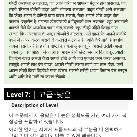
गोष्टी करायला आवडतात, पण त्याचे परिणाम आपल्या मेंदूवर होत असतात. पण,
त्याचे परिणाम दोनिही वाईट आणि चांगल्या असतात. वाईट गोष्टी असे असतात
कि जेव्हा आपण हे दोनिही कार्य करत असतो, तेव्हा आपले डोळे वाईट होत
जातात. स्क्रीन हे आपल्या डोळ्यांसाठी व मेंदूसाठी छान नसतात. खूप प्रमाणाने
वापरले गेले कि आपलेला चष्मा लागू शकतो. खूप टीव्ही पहिले किव्हा गेम्स
खेळले कि आपल्याला ते अजून खेळावेसे वाटतात. असे झालं कि आपले बाकीचे
कार्य जे आपण करत असतो ते करावेसे वाटत नाही. अति तेथे माती हे कधीच
चांगल नसतं. तरीही हे दोन गोष्टी करायला खूपच दुर्गुण असले तरीही त्याला
चांगले गूण पण आहेत. जेव्हा आपण मारामारीचे खेळ फोनवर किव्वा कुठल्याही
डिवाईस करत असतो तेव्हा आपले डोळे आणि हात एकत्र काम करत असतात.
त्यामुळे आपले लक्ष देणे वाढत. आपले गोष्टी लक्षात ठेवणं पण छान होतो. जरी
आपण टीव्ही किंवा व्हिडीओ गेम्स खेळत असलो तरीही आपण किमान वेळ ठरवून
आणि अति तेथे माती ना करता खेळावे.
|
고급-낮은
Level 7:
이 수준에서 제 응답은 더 높은 정확도를 가진 여러 가지 복
잡성을 포함하고 있습니다.
이러한 언어는 저에게 프롬프트의 각 부분을 더 완벽하게
그리고 더 깊은 의미로 다룰 수 있게 해줍니다.