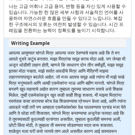
나는 고급 어휘나 고급 용어, 변형 등을 자신 있게 사용할 수
있습니다. 가능한 한 많은 세부 사항과 서술적인 언어를 사
용하여 자연스러운 흐름을 만들 수 있다고 느낍니다. 복잡
한 구조에서의 오류는 여전히 발생할 수 있습니다. 시간 프
레임을 전환하는 능력이 정확도를 높이기 시작합니다.
आपल्या आयुष्यात चांगले मित्र आपल्या जवर ठेवण्याचे महत्व आहे कि ते मग
आपले दुसरे कटुंब बनतात. माझा मित्रांचा समूह बराच मोठा आहे. पण जेम्व्हा मी
अजून थोडीशी लहान होती, म्हणजे कि साधारण दोन तीन वर्षांपूर्वी, माझा समूह
इतका मोठा नव्हता. माझे सर्वात आवडीचे मित्र आणि मैत्रिणी माझ्या
लहानपणापासून बदलेले आहेत. जो मजा आताच समूह आहे त्यांना मी माझे सखे
मित्र मनुष्यकते आणि आम्ही एकमेकांना भाऊ आणि बहीण मानतो. चांगले मित्र
बनवणे खूप महत्वाचे आहेत कारण तुम्हाला तुमच्या साधारण वयाचे असे शिक्षक
मिळेल. तुम्ही एकमेकांकडून खूप काही काही शिकू शकता. मी माझ्या मित्रांना
स्वयंपाक कसा करायचा बरेच वेळ शिकवण्याचा प्रेयथन केला आहे, आणि त्यांना
आवडले नाही तरी पण आम्हाला एकमेकांबरोबर वेळ घालवण्यास प्रचंड मजा येते
आणि ते थोडा तरी शिकतात. चांगले मित्र बनवण्याचा अजूनेक फायदा आहे कि
ते तुमच्यासाठी कुठल्याही प्रसंगात असतील. तुम्हाला कुठलीही समस्या अली,
छोटी किंवा मोठी, ते तुम्हाला ती समस्या सोडवण्यात मदत करू शकतात.
शाळेतून मला घरी कसे जायचे ताण आले असतील कारण आई कामावरून