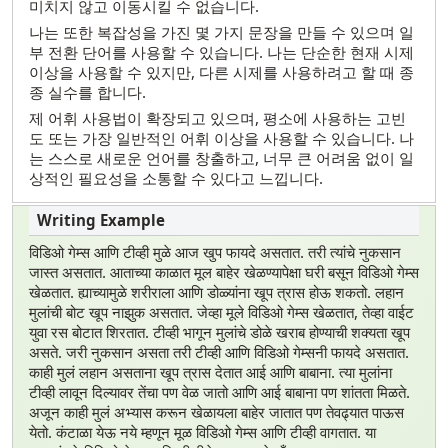
미치지 않고 이동시킬 수 없습니다.
나는 또한 복잡성을 가진 몇 가지 문장을 만들 수 있으며 일
부 전환 단어를 사용할 수 있습니다. 나는 단순한 현재 시제
이상을 사용할 수 있지만, 다른 시제를 사용하려고 할 때 종
종 실수를 합니다.
제 어휘 사용법이 확장되고 있으며, 평소에 사용하는 고빈
도 또는 가장 일반적인 어휘 이상을 사용할 수 있습니다. 나
는 스스로 새로운 언어를 창출하고, 너무 큰 어려움 없이 일
상적인 필요성을 소통할 수 있다고 느낍니다.
विडिओ गेम्स आणि टीव्ही मुळे आज खुप फायदे असतात. तरी त्यांचे नुकसान
जास्त असतात. आताच्या काळात मूल बाहेर खेळण्यापेक्षा घरी बसून विडिओ गेम्स
खेळतात. ह्याच्यामुळे शरीराला आणि डोळ्यांना खूप त्रास होऊ शकतो. लहान
मुलांची बोट खूप नाझुक असतात. जेव्हा मूले विडिओ गेम्स खेळतात, तेव्हा वाईट
युवा रस बोटात शिरतात. टीव्ही भागून मुलांचे डोळे खराब होण्याची शक्यता खूप
असते. जरी नुकसान असता तरी टीव्ही आणि विडिओ गेम्सनी फायदे असतात.
काही मुलं लहान असताना खूप त्रास देतात आई आणि बाबाना. त्या मुलांना
टीव्ही लावून दिल्यावर तेंचा पण वेळ जातो आणि आई बाबाना पण शांतता मिळते.
अजून काही मुलं अभ्यास करून खेळायला बाहेर जातात पण तेवढ्यात पाऊस
येतो. कंटाळा येऊ नये म्हणून मूळ विडिओ गेम्स आणि टीव्ही वागतात. या