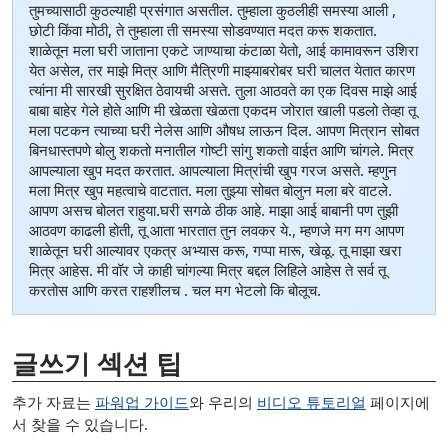
तुमच्यासाठी कुठल्याही प्रसंगात असतील. तुम्हाला कुठलीही समस्या आली ,
छोटी किंवा मोठी, ते तुम्हाला ती समस्या सोडवण्यात मदत करू शकतात.
शाळेतून मला घरी जाताना एकटे जाण्याचा कंटाळा येतो, आई कामावरून उशिरा
येत असेल, तर माझे मित्र आणि मैत्रिणी माझ्याबरोबर घरी चालत येतात कारण
त्यांना मी सारखी सुरक्षित ठेवायची असते. तुला आठवते का एक दिवस माझे आई
बाबा बाहेर गेले होते आणि मी खेळता खेळता एकदम जोरात खाली पडलो तेव्हा तू
मला पटकन त्याच्या घरी नेलेस आणि औषध लाऊन दिल. आपण मित्रान सोबत
बिनधास्तपणे बोलु शकतो मनातील गोष्टी सांगु शकतो वाईत आणि चांगले. मित्र
आपल्याला खुप मदत करतात. आपल्याला मित्रांची खुप गरज असते. म्हणुन
मला मित्र खुप महत्वाचे वाटतात. मला तुझ्या सोबत बोलुन मला बरे वाटले.
आपण असच बोलत राहुया.घरी सगळे ठीक आहे. माझा आई बाबानी पण तुझी
आठवण काढली होती, तू आता भारतात तुन लवकर ये., म्हणजे मग मग आपण
शाळेतून घरी आल्यावर एकत्र अभ्यास करू, गप्पा मारू, खेळू. तू माझा खरा
मित्र आहेस. मी वॉर जे काही चांगल्या मित्र बद्दल लिहिले आहेस ते सर्व तू
करतोस आणि करत राहशीलच . चल मग भेटलो कि बोलूच.
[ snippet shortcode: Writing Examples Bottom Text ]
글쓰기 섹션 팁
추가 자료는
파워업 가이드
와 우리의
비디오 튜토리얼
페이지에
서 찾을 수 있습니다.