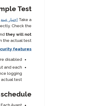
المتكررة
اللغة اللاتينية
mple Test
PLACE الأسئلة المتكررة
PLACE دليل المتقدم
للامتحان والتكنولوجيا
أسئلة شائعة حول SHL
Take a
اختبار عينة
دليل الطالب لاختبار
rectly. Check the
أسئلة شائعة حول APT
SuperLanguage
ADVANCE الأسئلة
nd
they will not
دليل متقدم الاختبار SHL
المتكررة
n the actual test.
دليل المتقدم للامتحان
في إتقان اللغة العربية
curity features
(APT)
re disabled.
out and each
ance logging
 actual test.
 schedule
 Each Avant