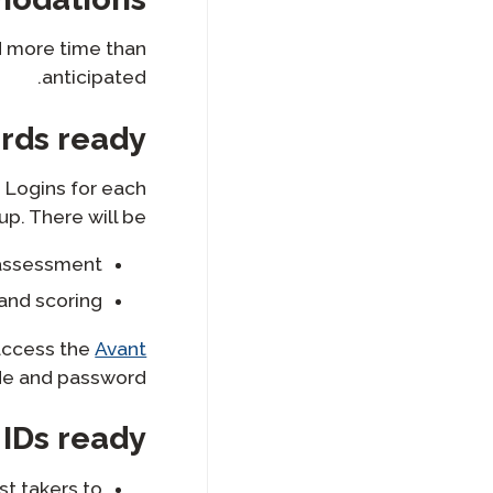
d more time than
anticipated.
rds ready
s Logins for each
up. There will be:
 assessment
nd scoring.
 access the
Avant
ode and password.
 IDs ready
st takers to