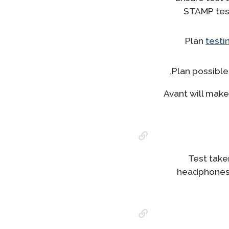
STAMP test
Plan
test
Plan possible
Avant will mak
Test take
headphones/