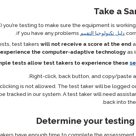
Take a Sa
) you’re testing to make sure the equipment is working
cor
دليل تكنولوجيا التقييم
if you have any problems.
ests, test takers
will not receive a score at the end
a
experience the computer-adaptive technology
as i
le tests allow test takers to experience these
se
Right-click, back button, and copy/paste a
clicking is not allowed. The test taker will be logged 
 be tracked in our system. A test taker will need assist
back into the
Determine your testing
 takers have enough time to complete the assessment.