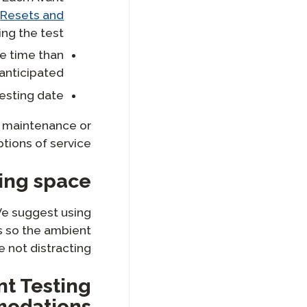
.
Resets and
ng the test.
e time than
anticipated.
esting date.
d maintenance or
tions of service.
ing space
We suggest using
s so the ambient
 not distracting.
t Testing
odations