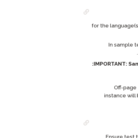
for the language(s
In sample t
:
IMPORTANT: Samp
Off-page 
instance will
Ensure test