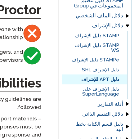
STAMP دليل تنظيم
STAMP البدء
المجموعات في Group
roctor?
دليل الكتابة للإدخال
STAMP بداية WS
STAMP لـ ASL
الإشراف عن بعد
دلائل الملف الشخصي
ChromeOS – تعليمات
STAMPe البدء
لوحة المفاتيح الافتراضية
دلائل الإشراف
STAMP للعبرية
STAMP دليل الملف
طلب إعادة
nyone with
البداية مع
الشخصي
أجهزة الكمبيوتر من Mac
SuperLanguage
STAMP دليل الإشراف
ationship.
– تعليمات الكيبورد
STAMP للغة اللاتينية
STAMPe دليل الملف
الافتراضي
PLACE البداية
الشخصي
STAMP دليل الإشراف
WS
gers, and
Windows 10 – تعليمات
اختبار الكفاءة في اللغة
STAMP لدليل ملف
الكيبورد الافتراضي
العربية (APT) البداية
pervisors.
تعريف CEFR
STAMPe دليل الإشراف
دليل ملف المتقدم لاختبار
دليل الإشراف SHL
SuperLanguage
bilities
دليل APT للإشراف
دليل الإشراف على
SuperLanguage
ity guidelines are
أدلة التقارير
followed.
دلائل التقييم الذاتي
STAMP دليل التقرير
pport materials –
STAMP دليل التقارير
دليل قسم الكتابة بخط
STAMP دليل تقييم
esponses must be
WS
اليد
الذات WS
ing response and
STAMPe دليل التقرير
PLACE دليل التقييم