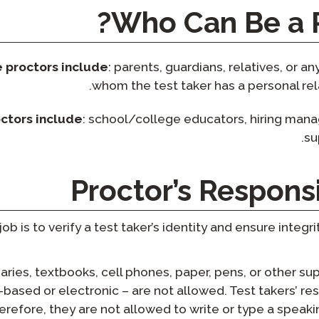
بودكاست
Who Can Be a P
التأهيل الذكي
مدونة
STAMP تنظيم المجموعات
 proctors include
: parents, guardians, relatives, or a
أحداث
whom the test taker has a personal rel
ctors include
: school/college educators, hiring mana
su
Proctor’s Responsi
job is to verify a test taker’s identity and ensure integr
aries, textbooks, cell phones, paper, pens, or other su
-based or electronic – are not allowed. Test takers’ r
refore, they are not allowed to write or type a speak