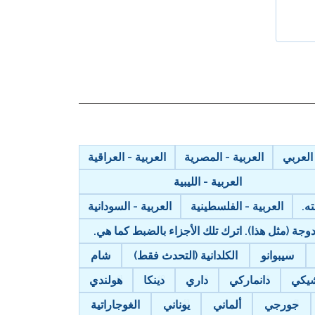
 العربي
العربية - المصرية
العربية - العراقية
العربية - الليبية
ه.
العربية - الفلسطينية
العربية - السودانية
ة (مثل هذا). اترك تلك الأجزاء بالضبط كما هي.
سيبوانو
الكلدانية (التحدث فقط)
شام
يكي
دانماركي
داري
دينكا
هولندي
جورجي
ألماني
يوناني
الغوجاراتية