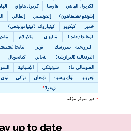
الكريول الهايتي
هاوسا
كريول هاواي
الهاواي (‘
إيلونغو (هيليغاينون)
إندونيسي
إيطالي
ال
خمير
كيكويو
كينيارواندا (كينيامولينجي)
لوغاندا (جاندا)
ماليزي
مالايالام
ماندي
النرويجية - نينورسك
نوير
نيانجا (تشيتشي
البرتغالية (البرازيلية)
بنجابي
كيانجوبال
الصومالي ماذا
سونينكي
الإسبانية
السوا
تيغرينيا
توك بيسين
تونغان
تركي
توي
زيغولا
غير متوفر مؤقتا
*
ay up to date!