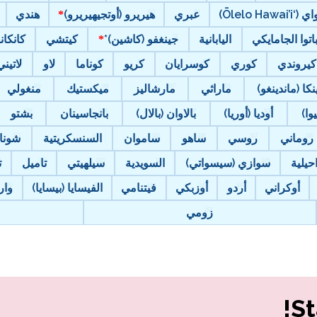
Ōlelo Hawai’i)
عبري
هيريرو (أوتجيهيريرو)
هندي
باتوا الجامايكي
اليابانية
جينغفو (كاشين)*
كيتشي
كانكان
كيروندي
كوري
كوسرايان
كريو
كوناما
لاو
لاتيني
نكا (ماندينغو)
ماراثي
مارشاليز
ميكستيك
منغولي
وا)
أوديا (أوريا)
بالاوان (بالال)
بانجاسينان
بشتو
روماني
روسي
ساهو
ساموان
السنسكريتية
شونا
حيلية
سوازي (سيسواتي)
السويدية
سيلهيتي
تاميل
ت
أوكراني
أردو
أوزبكي
فيتنامي
الفيسايا (بيسايا)
وار
زومي
St