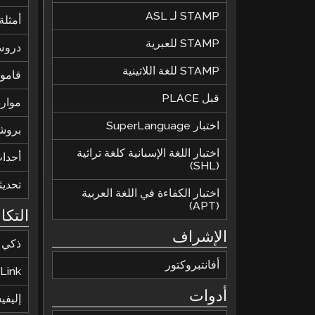
STAMP لـ ASL
أمثلة 
STAMP للعبرية
دروس
STAMP للغة اللاتينية
قاموس
قبل PLACE
موارد
اختبار SuperLanguage
بروش
اختبار اللغة الإسبانية كلغة تراثية
أحدا
(SHL)
تحديث
اختبار الكفاءة في اللغة العربية
(APT)
التكا
الإشراف
ذكي
أفانتبروكتور
Link
أدوات
إليف