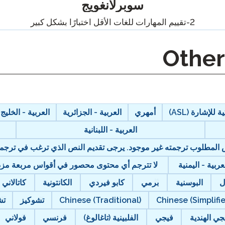
بودكاست
سوبرلانغويج
2-تقييم المهارات للغات الأقل اختبارًا بشكل كبير
التأهيل الذكي
مدونة
STAMP تنظيم المجموعات
أحداث
 للإشارة (ASL)
أمهري
العربية - الجزائرية
العربية - الخليج
العربية - اللبنانية
نص المطلوب ترجمته غير موجود. يرجى تقديم النص الذي ترغب في ترجمت
عربية - اليمنية
لا تترجم أي محتوى محصور في أقواس مربعة مزدوج
ل
البوسنية
برمي
كابو فيردي
الكانتونية
كاتالاني
Chinese (Simplifi
Chinese (Traditional)
تشوكيز
تش
جي الهندية
فيجي
الفلبينية (تاغالوغ)
فرنسي
فولاني