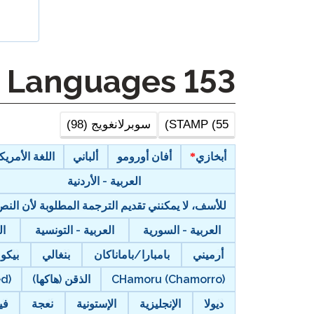
STAMP لـ ASL
الإشراف عن بعد
STAMP للعبرية
طلب إعادة
Other Languages
153
STAMP للغة اللاتينية
STAMP (55)
سوبرلانغويج (98)
أبخازي
أفان أورومو
ألباني
اللغة الأمريكية
العربية - الأردنية
للأسف، لا يمكنني تقديم الترجمة المطلوبة لأن ال
العربية - السورية
العربية - التونسية
ال
أرميني
بامبارا/باماناكان
بنغالي
بيكو
CHamoru (Chamorro)
الذقن (هاكها)
ed)
ديولا
الإنجليزية
الإستونية
نعجة
في