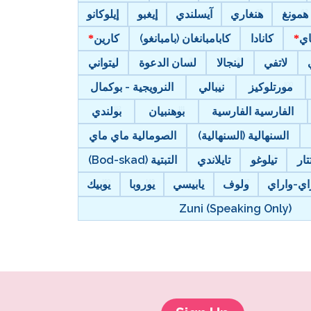
همونغ
هنغاري
آيسلندي
إيغبو
إيلوكانو
اي
كانادا
كابامبانغان (بامبانغو)
كارين
لاتفي
لينجالا
لسان الدعوة
ليتواني
مورتلوكيز
نيبالي
النرويجية - بوكمال
الفارسية الفارسية
بوهنبيان
بولندي
السنهالية (السنهالية)
الصومالية ماي ماي
تار
تيلوغو
تايلاندي
التبتية (Bod-skad)
اي-واراي
ولوف
يابيسي
يوروبا
يوبيك
Zuni (Speaking Only)