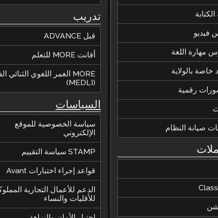
الكتابة
تدريب
 فيديو
قبل ADVANCE
 مهارة اللغة
أفانت MORE للتعلم
 خاصة بالولاية
MORE الغمر اللغوي الثنائي ا
(MEDLI)
ورات رقمية
السياسات
ث
سياسة الخصوصية للموقع
ات صيانة النظام
الإلكتروني
ملات
STAMP سياسة التقييم
قواعد إجراء اختبارات Avant
Class
الدعم للأعمال التجارية المملوك
للأقليات والنساء
يشن
اختبار الأمان والنزاهة