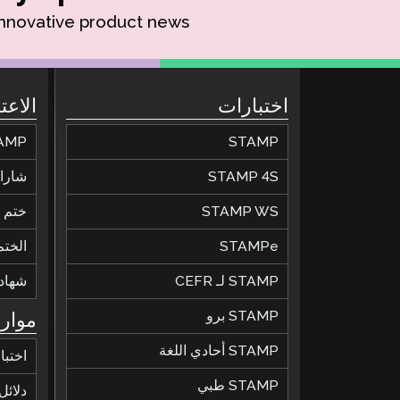
innovative product news.
اختبارات
الاعت
STAMP
STAMP للحصول عل
STAMP 4S
شارات
STAMP WS
ختم ال
STAMPe
الختم
STAMP لـ CEFR
شهاد
STAMP برو
موارد
STAMP أحادي اللغة
اختبا
STAMP طبي
دلائل