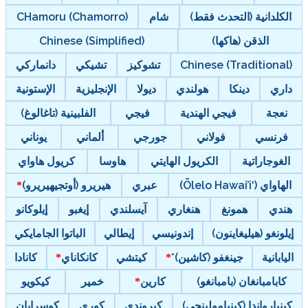
الكلدانية (التحدث فقط)
شام
CHamoru (Chamorro)
الذقن (هاكها)
Chinese (Simplified)
Chinese (Traditional)
تشوكيز
تشيكي
دانماركي
داري
دينكا
هولندي
ديولا
الإنجليزية
الإستونية
نعجة
فيجي الهندية
فيجي
الفلبينية (تاغالوغ)
فرنسي
فولاني
جورجي
ألماني
يوناني
الغوجاراتية
الكريول الهايتي
هاوسا
كريول هاواي
الهاواي (‘Ōlelo Hawai’i)
عبري
هيريرو (أوتجيهيريرو)
هندي
همونغ
هنغاري
آيسلندي
إيغبو
إيلوكانو
إيلونغو (هيليغاينون)
إندونيسي
إيطالي
الباتوا الجامايكي
اليابانية
جينغفو (كاشين)*
كيتشي
كانكاناي
كانادا
كابامبانغان (بامبانغو)
كارين
خمير
كيكويو
كينيارواندا (كينيامولينجي)
كيروندي
كوري
كوسرايان