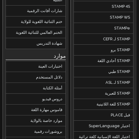
STAMP 4S
شارات أفانت الرقمية
STAMP WS
ختم الثنائية اللغوية للولاية
STAMPe
الختم العالمي للثنائية اللغوية
STAMP لـ CEFR
شهادة التدريس
STAMP برو
موارد
STAMP أحادي اللغة
اختبارات العينة
STAMP طبي
دلائل المستخدم
STAMP لـ ASL
أمثلة الكتابة
STAMP للعبرية
دروس فيديو
STAMP للغة اللاتينية
قاموس مهارة اللغة
قبل PLACE
موارد خاصة بالولاية
اختبار SuperLanguage
بروشورات رقمية
اختبار اللغة الإسبانية كلغة تراثية