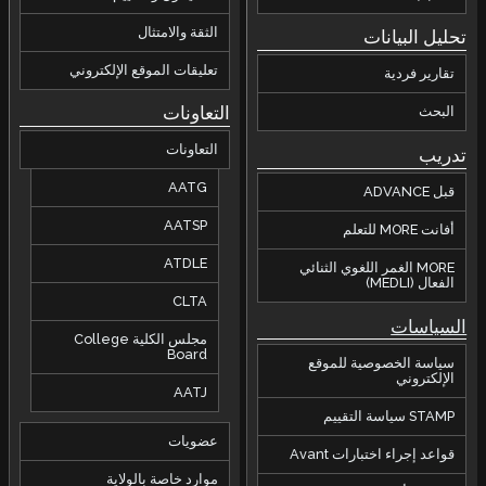
الثقة والامتثال
تحليل البيانات
تعليقات الموقع الإلكتروني
تقارير فردية
التعاونات
البحث
التعاونات
تدريب
AATG
قبل ADVANCE
AATSP
أفانت MORE للتعلم
ATDLE
MORE الغمر اللغوي الثنائي
الفعال (MEDLI)
CLTA
السياسات
مجلس الكلية College
Board
سياسة الخصوصية للموقع
الإلكتروني
AATJ
STAMP سياسة التقييم
عضويات
قواعد إجراء اختبارات Avant
موارد خاصة بالولاية