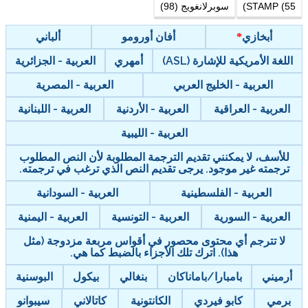
STAMP (55)
سوبرلانغويج (98)
أبخازي
أفان أورومو
ألباني
اللغة الأمريكية للإشارة (ASL)
أمهري
العربية - الجزائرية
العربية - الخليج العربي
العربية - المصرية
العربية - العراقية
العربية - الأردنية
العربية - اللبنانية
العربية - الليبية
للأسف، لا يمكنني تقديم الترجمة المطلوبة لأن النص المطلوب
ترجمته غير موجود. يرجى تقديم النص الذي ترغب في ترجمته.
العربية - الفلسطينية
العربية - السودانية
العربية - السورية
العربية - التونسية
العربية - اليمنية
لا تترجم أي محتوى محصور في أقواس مربعة مزدوجة (مثل
هذا). اترك تلك الأجزاء بالضبط كما هي.
أرميني
بامبارا/باماناكان
بنغالي
بيكول
البوسنية
برمي
كابو فيردي
الكانتونية
كاتالاني
سيبوانو