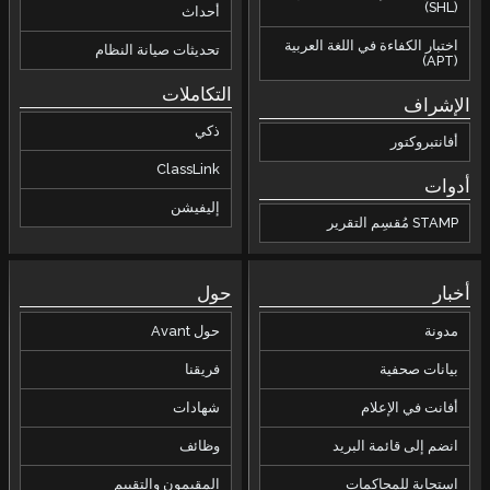
(SHL)
أحداث
اختبار الكفاءة في اللغة العربية
تحديثات صيانة النظام
(APT)
التكاملات
الإشراف
ذكي
أفانتبروكتور
ClassLink
أدوات
إليفيشن
STAMP مُقسِم التقرير
أخبار
حول
مدونة
حول Avant
بيانات صحفية
فريقنا
أفانت في الإعلام
شهادات
انضم إلى قائمة البريد
وظائف
استجابة للمحاكمات
المقيمون والتقييم