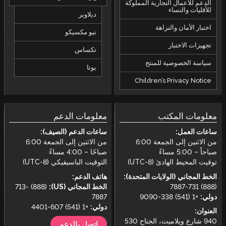
الدعم للأعمال التجارية المملوكة
للأقليات والنساء
ديلاوير
اختبار الأمان والنزاهة
نيو مكسيكو
تجهيزات الاختبار
تكساس
سياسة الخصوصية للمنتج
يوتا
Children’s Privacy Notice
معلومات المكتب
معلومات الدعم
ساعات العمل:
ساعات الدعم (الصيف):
من الاثنين إلى الجمعة 6:00
من الاثنين إلى الجمعة 6:00
صباحاً – 5:00 مساءً
صباحًا – 4:00 مساءً
توقيت المحيط الهادئ (UTC-8)
التوقيت الباسيفيكي (UTC-8)
الخط المجاني (الولايات المتحدة):
هاتف الدعم:
(888) 731-7887
الخط المجاني (US):
(888) 713-
دولي:
+1 (541) 338-9090
7887
دولي:
+1 (541) 607-4401
العنوان:
940 شارع ويلاميت، الجناح 530
اتصل بالدعم