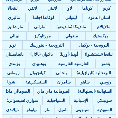
كريو
كوناما
لاو
لاتيني
لاتفي
لينجالا
لسان الدعوة
ليتواني
لوغاندا (جاندا)
ماليزي
مالايالام
ماندينكا (ماندينغو)
ماراثي
مارشاليز
ميكستيك
منغولي
مورتلوكيز
نيبالي
النرويجية - بوكمال
النرويجية - نينورسك
نوير
نيانجا (تشيتشيوا)
أوديا (أوريا)
بالاوان (بالال)
بانجاسينان
بشتو
الفارسية الفارسية
بوهنبيان
بولندي
البرتغالية (البرازيلية)
بنجابي
كيانجوبال
روماني
روسي
ساهو
ساموان
السنسكريتية
شونا
السنهالية (السنهالية)
الصومالية ماي ماي
الصومالي ماذا
سونينكي
الإسبانية
السواحيلية
سوازي (سيسواتي)
السويدية
سيلهيتي
تاميل
تتار
تيلوغو
تايلاندي