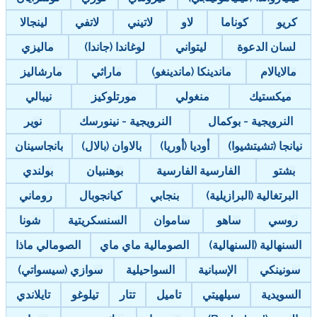
كريو
كوناما
لاو
لاتيني
لاتفي
لينجالا
لسان الدعوة
ليتواني
لوغاندا (جاندا)
ماليزي
مالايالام
ماندينكا (ماندينغو)
ماراثي
مارشاليز
ميكستيك
منغولي
مورتلوكيز
نيبالي
النرويجية - بوكمال
النرويجية - نينورسك
نوير
نيانجا (تشيتشيوا)
أوديا (أوريا)
بالاوان (بالال)
بانجاسينان
بشتو
الفارسية الفارسية
بوهنبيان
بولندي
البرتغالية (البرازيلية)
بنجابي
كيانجوبال
روماني
روسي
ساهو
ساموان
السنسكريتية
شونا
السنهالية (السنهالية)
الصومالية ماي ماي
الصومالي ماذا
سونينكي
الإسبانية
السواحيلية
سوازي (سيسواتي)
السويدية
سيلهيتي
تاميل
تتار
تيلوغو
تايلاندي