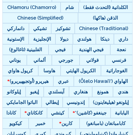
الكلدانية (التحدث فقط)
شام
CHamoru (Chamorro)
الذقن (هاكها)
Chinese (Simplified)
Chinese (Traditional)
تشوكيز
تشيكي
دانماركي
داري
دينكا
هولندي
ديولا
الإنجليزية
الإستونية
نعجة
فيجي الهندية
فيجي
الفلبينية (تاغالوغ)
فرنسي
فولاني
جورجي
ألماني
يوناني
الغوجاراتية
الكريول الهايتي
هاوسا
كريول هاواي
الهاواي (‘Ōlelo Hawai’i)
عبري
هيريرو (أوتجيهيريرو)
هندي
همونغ
هنغاري
آيسلندي
إيغبو
إيلوكانو
إيلونغو (هيليغاينون)
إندونيسي
إيطالي
الباتوا الجامايكي
اليابانية
جينغفو (كاشين)*
كيتشي
كانكاناي
كانادا
كابامبانغان (بامبانغو)
كارين
خمير
كيكويو
كينيارواندا (كينيامولينجي)
كيروندي
كوري
كوسرايان