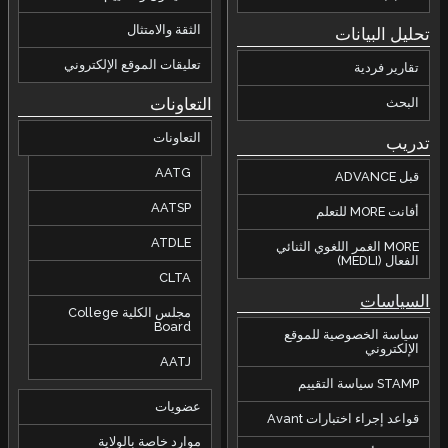
الثقة والامتثال
تحليل البيانات
تعليقات الموقع الإلكتروني
تقارير فردية
التعاونات
البحث
التعاونات
تدريب
AATG
قبل ADVANCE
AATSP
أفانت MORE للتعلم
ATDLE
MORE الغمر اللغوي الثنائي
الفعال (MEDLI)
CLTA
السياسات
مجلس الكلية College
Board
سياسة الخصوصية للموقع
الإلكتروني
AATJ
STAMP سياسة التقييم
عضويات
قواعد إجراء اختبارات Avant
موارد خاصة بالولاية