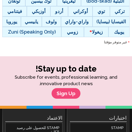
التبتية (Bod-skad)
تيغرينيا
توك بيسين
تونغان
تركي
توي
أوكراني
أردو
أوزبكي
فيتنامي
الفيسايا (بيسايا)
واراي-واراي
ولوف
يابيسي
يوروبا
يوبيك
زيغولا
زومي
Zuni (Speaking Only)
غير متوفر مؤقتا
*
Stay up to date!
Subscribe for events, professional learning, and
innovative product news.
Sign Up
اختبارات
الاعتماد
STAMP
STAMP للحصول على رصيد
الكلية