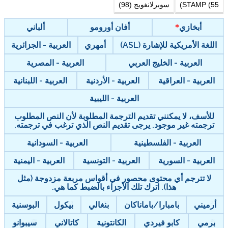
STAMP (55)
سوبرلانغويج (98)
أبخازي
أفان أورومو
ألباني
اللغة الأمريكية للإشارة (ASL)
أمهري
العربية - الجزائرية
العربية - الخليج العربي
العربية - المصرية
العربية - العراقية
العربية - الأردنية
العربية - اللبنانية
العربية - الليبية
للأسف، لا يمكنني تقديم الترجمة المطلوبة لأن النص المطلوب
ترجمته غير موجود. يرجى تقديم النص الذي ترغب في ترجمته.
العربية - الفلسطينية
العربية - السودانية
العربية - السورية
العربية - التونسية
العربية - اليمنية
لا تترجم أي محتوى محصور في أقواس مربعة مزدوجة (مثل
هذا). اترك تلك الأجزاء بالضبط كما هي.
أرميني
بامبارا/باماناكان
بنغالي
بيكول
البوسنية
برمي
كابو فيردي
الكانتونية
كاتالاني
سيبوانو