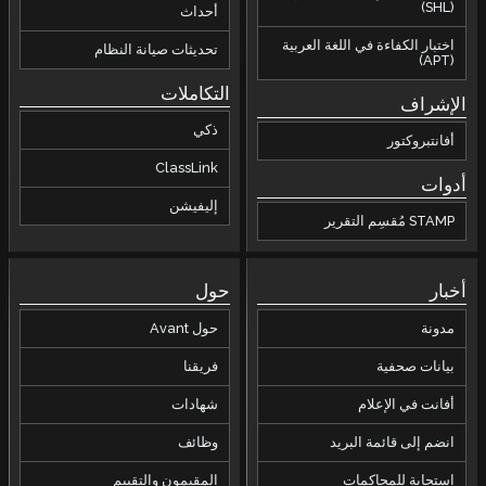
(SHL)
أحداث
اختبار الكفاءة في اللغة العربية
تحديثات صيانة النظام
(APT)
التكاملات
الإشراف
ذكي
أفانتبروكتور
ClassLink
أدوات
إليفيشن
STAMP مُقسِم التقرير
أخبار
حول
مدونة
حول Avant
بيانات صحفية
فريقنا
أفانت في الإعلام
شهادات
انضم إلى قائمة البريد
وظائف
استجابة للمحاكمات
المقيمون والتقييم