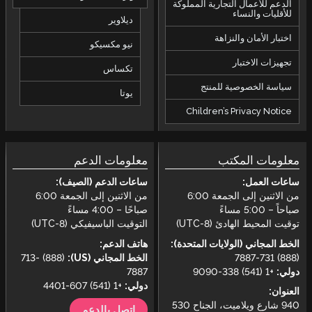
الدعم للأعمال التجارية المملوكة
للأقليات والنساء
ديلاوير
اختبار الأمان والنزاهة
نيو مكسيكو
تجهيزات الاختبار
تكساس
سياسة الخصوصية للمنتج
يوتا
Children’s Privacy Notice
معلومات المكتب
معلومات الدعم
ساعات العمل:
ساعات الدعم (الصيف):
من الاثنين إلى الجمعة 6:00
من الاثنين إلى الجمعة 6:00
صباحاً – 5:00 مساءً
صباحًا – 4:00 مساءً
توقيت المحيط الهادئ (UTC-8)
التوقيت الباسيفيكي (UTC-8)
الخط المجاني (الولايات المتحدة):
هاتف الدعم:
(888) 731-7887
الخط المجاني (US):
(888) 713-
دولي:
+1 (541) 338-9090
7887
دولي:
+1 (541) 607-4401
العنوان:
940 شارع ويلاميت، الجناح 530
اتصل بالدعم