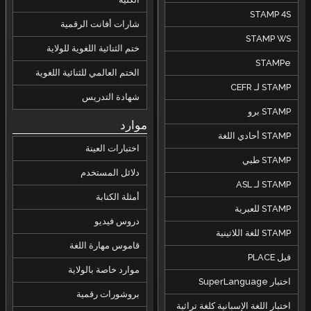
STAMP 4S
شارات أفانت الرقمية
STAMP WS
ختم الثنائية اللغوية للولاية
STAMPe
الختم العالمي للثنائية اللغوية
STAMP لـ CEFR
شهادة التدريس
STAMP برو
موارد
STAMP أحادي اللغة
اختبارات العينة
STAMP طبي
دلائل المستخدم
STAMP لـ ASL
أمثلة الكتابة
STAMP للعبرية
دروس فيديو
STAMP للغة اللاتينية
قاموس مهارة اللغة
قبل PLACE
موارد خاصة بالولاية
اختبار SuperLanguage
بروشورات رقمية
اختبار اللغة الإسبانية كلغة تراثية