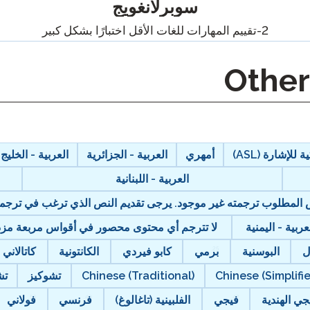
بودكاست
سوبرلانغويج
2-تقييم المهارات للغات الأقل اختبارًا بشكل كبير
التأهيل الذكي
مدونة
STAMP تنظيم المجموعات
أحداث
 للإشارة (ASL)
أمهري
العربية - الجزائرية
العربية - الخليج
العربية - اللبنانية
نص المطلوب ترجمته غير موجود. يرجى تقديم النص الذي ترغب في ترجمت
عربية - اليمنية
لا تترجم أي محتوى محصور في أقواس مربعة مزدوج
ل
البوسنية
برمي
كابو فيردي
الكانتونية
كاتالاني
Chinese (Simplifi
Chinese (Traditional)
تشوكيز
تش
جي الهندية
فيجي
الفلبينية (تاغالوغ)
فرنسي
فولاني