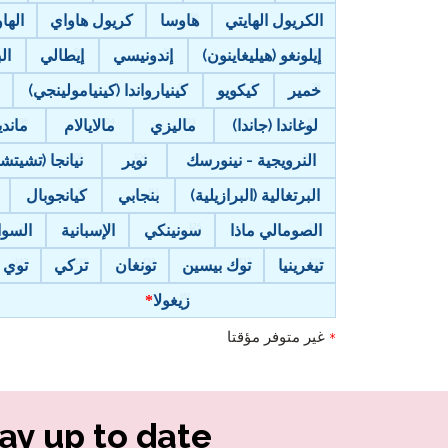
الكريول الهايتي
هاوسا
كريول هاواي
الهاواي (‘
إيلونغو (هيليغاينون)
إندونيسي
إيطالي
ال
خمير
كيكويو
كينيارواندا (كينيامولينجي)
لوغاندا (جاندا)
ماليزي
مالايالام
ماندي
النرويجية - نينورسك
نوير
نيانجا (تشيتشي
البرتغالية (البرازيلية)
بنجابي
كيانجوبال
الصومالي ماذا
سونينكي
الإسبانية
السوا
تيغرينيا
توك بيسين
تونغان
تركي
توي
زيغولا
غير متوفر مؤقتا
*
ay up to date!