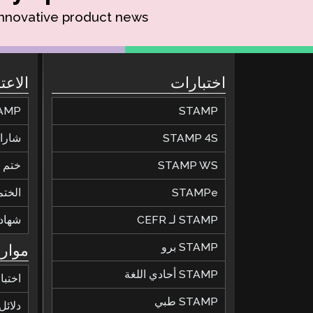
innovative product news.
اختبارات
الاعت
STAMP
STAMP للحصول عل
STAMP 4S
شارات
STAMP WS
ختم ال
STAMPe
الختم
STAMP لـ CEFR
شهاد
STAMP برو
موارد
STAMP أحادي اللغة
اختبا
STAMP طبي
دلائل