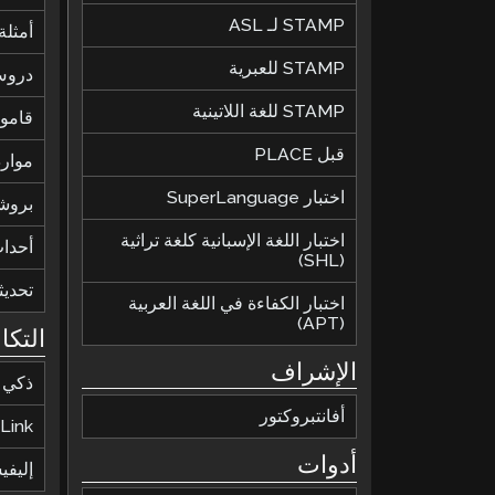
STAMP لـ ASL
أمثلة 
STAMP للعبرية
دروس
STAMP للغة اللاتينية
قاموس
قبل PLACE
موارد
اختبار SuperLanguage
بروش
اختبار اللغة الإسبانية كلغة تراثية
أحدا
(SHL)
تحديث
اختبار الكفاءة في اللغة العربية
(APT)
التكا
الإشراف
ذكي
أفانتبروكتور
Link
أدوات
إليف