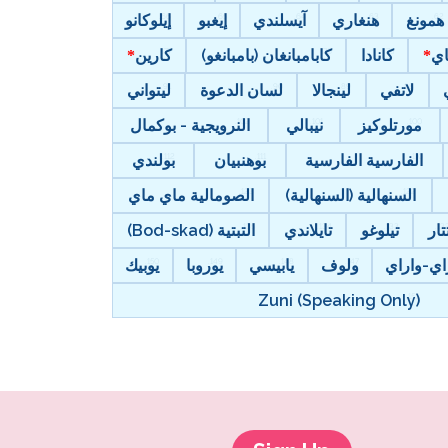
همونغ
هنغاري
آيسلندي
إيغبو
إيلوكانو
اي
كانادا
كابامبانغان (بامبانغو)
كارين
لاتفي
لينجالا
لسان الدعوة
ليتواني
مورتلوكيز
نيبالي
النرويجية - بوكمال
الفارسية الفارسية
بوهنبيان
بولندي
السنهالية (السنهالية)
الصومالية ماي ماي
تار
تيلوغو
تايلاندي
التبتية (Bod-skad)
اي-واراي
ولوف
يابيسي
يوروبا
يوبيك
Zuni (Speaking Only)