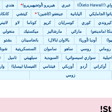
Ōlelo Hawai’i)
عبري
هيريرو (أوتجيهيريرو)
هندي
باتوا الجامايكي
اليابانية
جينغفو (كاشين)*
كيتشي
كانكان
كيروندي
كوري
كوسرايان
كريو
كوناما
لاو
لاتيني
نكا (ماندينغو)
ماراثي
مارشاليز
ميكستيك
منغولي
وا)
أوديا (أوريا)
بالاوان (بالال)
بانجاسينان
بشتو
روماني
روسي
ساهو
ساموان
السنسكريتية
شونا
حيلية
سوازي (سيسواتي)
السويدية
سيلهيتي
تاميل
ت
أوكراني
أردو
أوزبكي
فيتنامي
الفيسايا (بيسايا)
وار
زومي
St