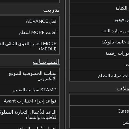
الكتابة
تدريب
 فيديو
قبل ADVANCE
 مهارة اللغة
أفانت MORE للتعلم
 خاصة بالولاية
MORE الغمر اللغوي الثنائي ا
(MEDLI)
ورات رقمية
السياسات
ث
سياسة الخصوصية للموقع
ات صيانة النظام
الإلكتروني
ملات
STAMP سياسة التقييم
قواعد إجراء اختبارات Avant
Class
الدعم للأعمال التجارية المملوك
للأقليات والنساء
يشن
اختبار الأمان والنزاهة