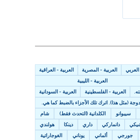
 العربي
العربية - المصرية
العربية - العراقية
العربية - الليبية
ه.
العربية - الفلسطينية
العربية - السودانية
ة (مثل هذا). اترك تلك الأجزاء بالضبط كما هي.
سيبوانو
الكلدانية (التحدث فقط)
شام
يكي
دانماركي
داري
دينكا
هولندي
جورجي
ألماني
يوناني
الغوجاراتية