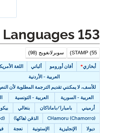
STAMP لـ ASL
الإشراف عن بعد
STAMP للعبرية
طلب إعادة
Other Languages
153
STAMP للغة اللاتينية
STAMP (55)
سوبرلانغويج (98)
أبخازي
أفان أورومو
ألباني
اللغة الأمريكية
العربية - الأردنية
للأسف، لا يمكنني تقديم الترجمة المطلوبة لأن ال
العربية - السورية
العربية - التونسية
ال
أرميني
بامبارا/باماناكان
بنغالي
بيكو
CHamoru (Chamorro)
الذقن (هاكها)
ed)
ديولا
الإنجليزية
الإستونية
نعجة
في