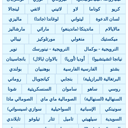
كريو
كوناما
لاو
لاتيني
لاتفي
لينجالا
لسان الدعوة
ليتواني
لوغاندا (جاندا)
ماليزي
مالايالام
ماندينكا (ماندينغو)
ماراثي
مارشاليز
ميكستيك
منغولي
مورتلوكيز
نيبالي
النرويجية - بوكمال
النرويجية - نينورسك
نوير
نيانجا (تشيتشيوا)
أوديا (أوريا)
بالاوان (بالال)
بانجاسينان
بشتو
الفارسية الفارسية
بوهنبيان
بولندي
البرتغالية (البرازيلية)
بنجابي
كيانجوبال
روماني
روسي
ساهو
ساموان
السنسكريتية
شونا
السنهالية (السنهالية)
الصومالية ماي ماي
الصومالي ماذا
سونينكي
الإسبانية
السواحيلية
سوازي (سيسواتي)
السويدية
سيلهيتي
تاميل
تتار
تيلوغو
تايلاندي