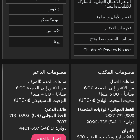
الدعم للأعمال التجارية المملوكة
للأقليات والنساء
ديلاوير
اختبار الأمان والنزاهة
نيو مكسيكو
تجهيزات الاختبار
تكساس
سياسة الخصوصية للمنتج
يوتا
Children’s Privacy Notice
معلومات المكتب
معلومات الدعم
ساعات العمل:
ساعات الدعم (الصيف):
من الاثنين إلى الجمعة 6:00
من الاثنين إلى الجمعة 6:00
صباحاً – 5:00 مساءً
صباحًا – 4:00 مساءً
توقيت المحيط الهادئ (UTC-8)
التوقيت الباسيفيكي (UTC-8)
الخط المجاني (الولايات المتحدة):
هاتف الدعم:
(888) 731-7887
الخط المجاني (US):
(888) 713-
دولي:
+1 (541) 338-9090
7887
دولي:
+1 (541) 607-4401
العنوان:
940 شارع ويلاميت، الجناح 530
اتصل بالدعم