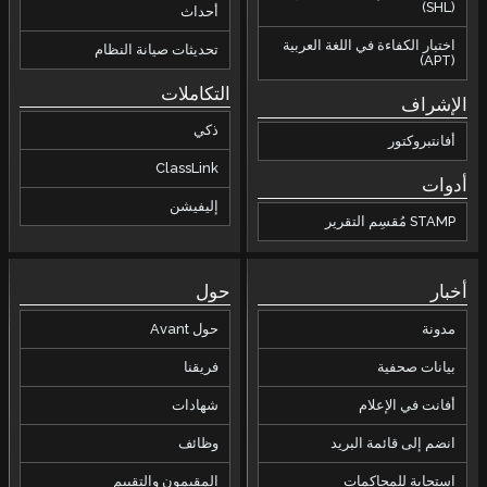
(SHL)
أحداث
اختبار الكفاءة في اللغة العربية
تحديثات صيانة النظام
(APT)
التكاملات
الإشراف
ذكي
أفانتبروكتور
ClassLink
أدوات
إليفيشن
STAMP مُقسِم التقرير
أخبار
حول
مدونة
حول Avant
بيانات صحفية
فريقنا
أفانت في الإعلام
شهادات
انضم إلى قائمة البريد
وظائف
استجابة للمحاكمات
المقيمون والتقييم