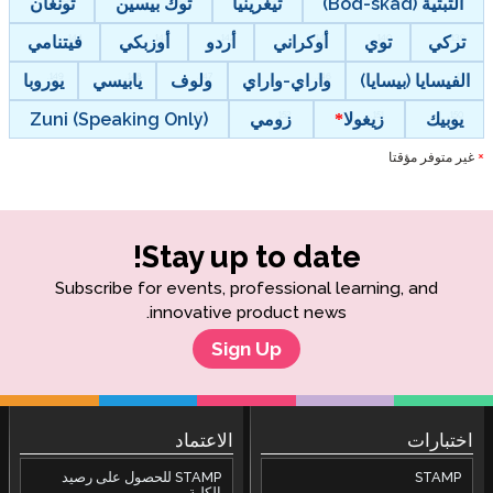
التبتية (Bod-skad)
تيغرينيا
توك بيسين
تونغان
تركي
توي
أوكراني
أردو
أوزبكي
فيتنامي
الفيسايا (بيسايا)
واراي-واراي
ولوف
يابيسي
يوروبا
يوبيك
زيغولا
زومي
Zuni (Speaking Only)
غير متوفر مؤقتا
*
Stay up to date!
Subscribe for events, professional learning, and
innovative product news.
Sign Up
اختبارات
الاعتماد
STAMP
STAMP للحصول على رصيد
الكلية