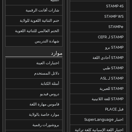
STAMP 4S
شارات أفانت الرقمية
STAMP WS
ختم الثنائية اللغوية للولاية
STAMPe
الختم العالمي للثنائية اللغوية
STAMP لـ CEFR
شهادة التدريس
STAMP برو
موارد
STAMP أحادي اللغة
اختبارات العينة
STAMP طبي
دلائل المستخدم
STAMP لـ ASL
أمثلة الكتابة
STAMP للعبرية
دروس فيديو
STAMP للغة اللاتينية
قاموس مهارة اللغة
قبل PLACE
موارد خاصة بالولاية
اختبار SuperLanguage
بروشورات رقمية
اختبار اللغة الإسبانية كلغة تراثية