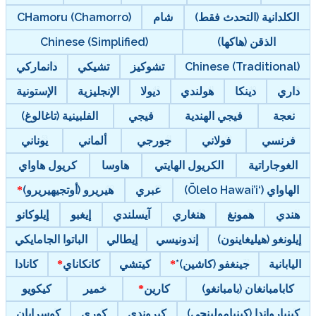
الكلدانية (التحدث فقط)
شام
CHamoru (Chamorro)
الذقن (هاكها)
Chinese (Simplified)
Chinese (Traditional)
تشوكيز
تشيكي
دانماركي
داري
دينكا
هولندي
ديولا
الإنجليزية
الإستونية
نعجة
فيجي الهندية
فيجي
الفلبينية (تاغالوغ)
فرنسي
فولاني
جورجي
ألماني
يوناني
الغوجاراتية
الكريول الهايتي
هاوسا
كريول هاواي
الهاواي (‘Ōlelo Hawai’i)
عبري
هيريرو (أوتجيهيريرو)
هندي
همونغ
هنغاري
آيسلندي
إيغبو
إيلوكانو
إيلونغو (هيليغاينون)
إندونيسي
إيطالي
الباتوا الجامايكي
اليابانية
جينغفو (كاشين)*
كيتشي
كانكاناي
كانادا
كابامبانغان (بامبانغو)
كارين
خمير
كيكويو
كينيارواندا (كينيامولينجي)
كيروندي
كوري
كوسرايان