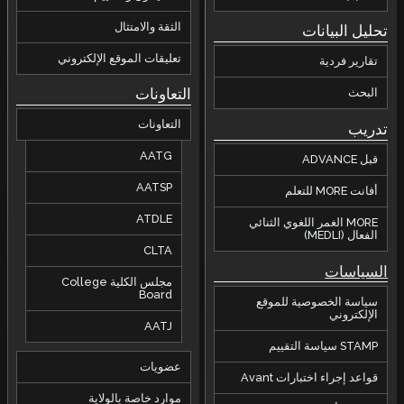
الثقة والامتثال
تحليل البيانات
تعليقات الموقع الإلكتروني
تقارير فردية
التعاونات
البحث
التعاونات
تدريب
AATG
قبل ADVANCE
AATSP
أفانت MORE للتعلم
ATDLE
MORE الغمر اللغوي الثنائي
الفعال (MEDLI)
CLTA
السياسات
مجلس الكلية College
Board
سياسة الخصوصية للموقع
الإلكتروني
AATJ
STAMP سياسة التقييم
عضويات
قواعد إجراء اختبارات Avant
موارد خاصة بالولاية