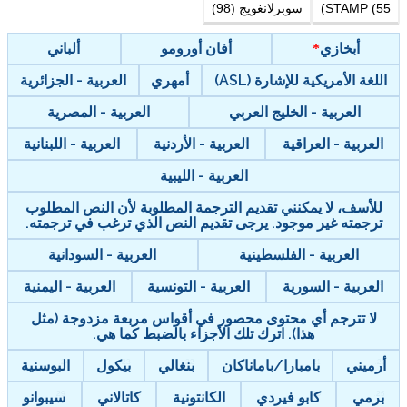
STAMP (55)
سوبرلانغويج (98)
أبخازي
أفان أورومو
ألباني
اللغة الأمريكية للإشارة (ASL)
أمهري
العربية - الجزائرية
العربية - الخليج العربي
العربية - المصرية
العربية - العراقية
العربية - الأردنية
العربية - اللبنانية
العربية - الليبية
للأسف، لا يمكنني تقديم الترجمة المطلوبة لأن النص المطلوب
ترجمته غير موجود. يرجى تقديم النص الذي ترغب في ترجمته.
العربية - الفلسطينية
العربية - السودانية
العربية - السورية
العربية - التونسية
العربية - اليمنية
لا تترجم أي محتوى محصور في أقواس مربعة مزدوجة (مثل
هذا). اترك تلك الأجزاء بالضبط كما هي.
أرميني
بامبارا/باماناكان
بنغالي
بيكول
البوسنية
برمي
كابو فيردي
الكانتونية
كاتالاني
سيبوانو