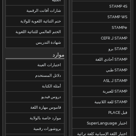
STAMP 4S
شارات أفانت الرقمية
STAMP WS
ختم الثنائية اللغوية للولاية
STAMPe
الختم العالمي للثنائية اللغوية
STAMP لـ CEFR
شهادة التدريس
STAMP برو
موارد
STAMP أحادي اللغة
اختبارات العينة
STAMP طبي
دلائل المستخدم
STAMP لـ ASL
أمثلة الكتابة
STAMP للعبرية
دروس فيديو
STAMP للغة اللاتينية
قاموس مهارة اللغة
قبل PLACE
موارد خاصة بالولاية
اختبار SuperLanguage
بروشورات رقمية
اختبار اللغة الإسبانية كلغة تراثية