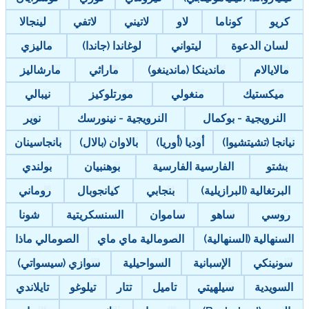
كريو
كوناما
لاو
لاتيني
لاتفي
لينجالا
لسان الدعوة
ليتواني
لوغاندا (جاندا)
ماليزي
مالايالام
ماندينكا (ماندينغو)
ماراثي
مارشاليز
ميكستيك
منغولي
مورتلوكيز
نيبالي
النرويجية - بوكمال
النرويجية - نينورسك
نوير
نيانجا (تشيتشيوا)
أوديا (أوريا)
بالاوان (بالال)
بانجاسينان
بشتو
الفارسية الفارسية
بوهنبيان
بولندي
البرتغالية (البرازيلية)
بنجابي
كيانجوبال
روماني
روسي
ساهو
ساموان
السنسكريتية
شونا
السنهالية (السنهالية)
الصومالية ماي ماي
الصومالي ماذا
سونينكي
الإسبانية
السواحيلية
سوازي (سيسواتي)
السويدية
سيلهيتي
تاميل
تتار
تيلوغو
تايلاندي