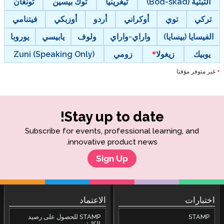
التبتية (Bod-skad)
تيغرينيا
توك بيسين
تونغان
تركي
توي
أوكراني
أردو
أوزبكي
فيتنامي
الفيسايا (بيسايا)
واراي-واراي
ولوف
يابيسي
يوروبا
يوبيك
زيغولا
زومي
Zuni (Speaking Only)
غير متوفر مؤقتا
*
Stay up to date!
Subscribe for events, professional learning, and
innovative product news.
Sign Up
اختبارات
الاعتماد
STAMP
STAMP للحصول على رصيد
الكلية