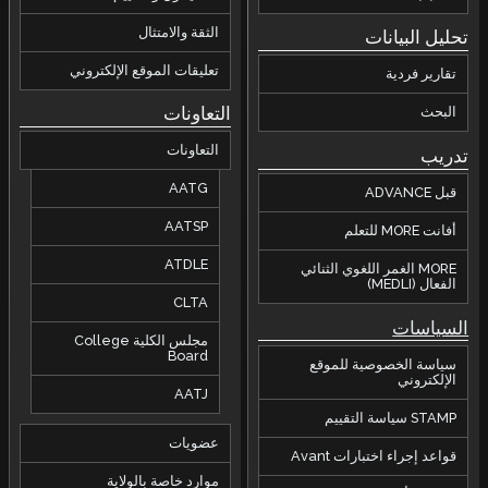
الثقة والامتثال
تحليل البيانات
تعليقات الموقع الإلكتروني
تقارير فردية
التعاونات
البحث
التعاونات
تدريب
AATG
قبل ADVANCE
AATSP
أفانت MORE للتعلم
ATDLE
MORE الغمر اللغوي الثنائي
الفعال (MEDLI)
CLTA
السياسات
مجلس الكلية College
Board
سياسة الخصوصية للموقع
الإلكتروني
AATJ
STAMP سياسة التقييم
عضويات
قواعد إجراء اختبارات Avant
موارد خاصة بالولاية