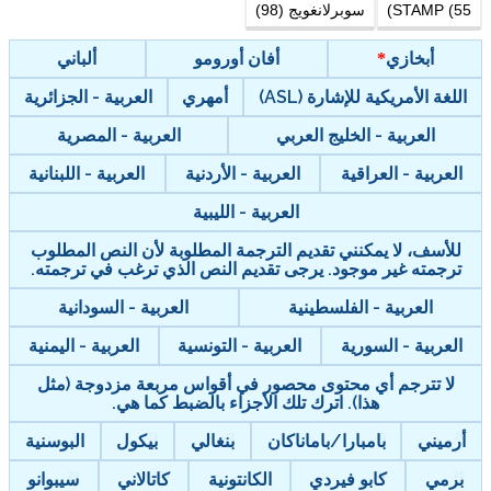
STAMP (55)
سوبرلانغويج (98)
أبخازي
أفان أورومو
ألباني
اللغة الأمريكية للإشارة (ASL)
أمهري
العربية - الجزائرية
العربية - الخليج العربي
العربية - المصرية
العربية - العراقية
العربية - الأردنية
العربية - اللبنانية
العربية - الليبية
للأسف، لا يمكنني تقديم الترجمة المطلوبة لأن النص المطلوب
ترجمته غير موجود. يرجى تقديم النص الذي ترغب في ترجمته.
العربية - الفلسطينية
العربية - السودانية
العربية - السورية
العربية - التونسية
العربية - اليمنية
لا تترجم أي محتوى محصور في أقواس مربعة مزدوجة (مثل
هذا). اترك تلك الأجزاء بالضبط كما هي.
أرميني
بامبارا/باماناكان
بنغالي
بيكول
البوسنية
برمي
كابو فيردي
الكانتونية
كاتالاني
سيبوانو