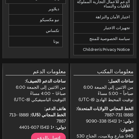
الدعم للأعمال التجارية المملوكة
للأقليات والنساء
ديلاوير
اختبار الأمان والنزاهة
نيو مكسيكو
تجهيزات الاختبار
تكساس
سياسة الخصوصية للمنتج
يوتا
Children’s Privacy Notice
معلومات المكتب
معلومات الدعم
ساعات العمل:
ساعات الدعم (الصيف):
من الاثنين إلى الجمعة 6:00
من الاثنين إلى الجمعة 6:00
صباحاً – 5:00 مساءً
صباحًا – 4:00 مساءً
توقيت المحيط الهادئ (UTC-8)
التوقيت الباسيفيكي (UTC-8)
الخط المجاني (الولايات المتحدة):
هاتف الدعم:
(888) 731-7887
الخط المجاني (US):
(888) 713-
دولي:
+1 (541) 338-9090
7887
دولي:
+1 (541) 607-4401
العنوان:
940 شارع ويلاميت، الجناح 530
اتصل بالدعم