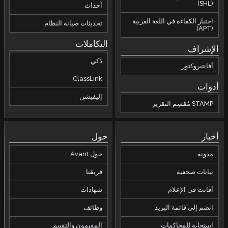
(SHL)
أحداث
اختبار الكفاءة في اللغة العربية
تحديثات صيانة النظام
(APT)
التكاملات
الإشراف
ذكي
أفانتبروكتور
ClassLink
أدوات
إليفيشن
STAMP مُقسِم التقرير
أخبار
حول
مدونة
حول Avant
بيانات صحفية
فريقنا
أفانت في الإعلام
شهادات
انضم إلى قائمة البريد
وظائف
استجابة للمحاكمات
المقيمون والتقييم