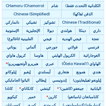
الكلدانية (التحدث فقط)
شام
CHamoru (Chamorro)
الذقن (هاكها)
Chinese (Simplified)
Chinese (Traditional)
تشوكيز
تشيكي
دانماركي
داري
دينكا
هولندي
ديولا
الإنجليزية
الإستونية
نعجة
فيجي الهندية
فيجي
الفلبينية (تاغالوغ)
فرنسي
فولاني
جورجي
ألماني
يوناني
الغوجاراتية
الكريول الهايتي
هاوسا
كريول هاواي
الهاواي (‘Ōlelo Hawai’i)
عبري
هيريرو (أوتجيهيريرو)
هندي
همونغ
هنغاري
آيسلندي
إيغبو
إيلوكانو
إيلونغو (هيليغاينون)
إندونيسي
إيطالي
الباتوا الجامايكي
اليابانية
جينغفو (كاشين)*
كيتشي
كانكاناي
كانادا
كابامبانغان (بامبانغو)
كارين
خمير
كيكويو
كينيارواندا (كينيامولينجي)
كيروندي
كوري
كوسرايان