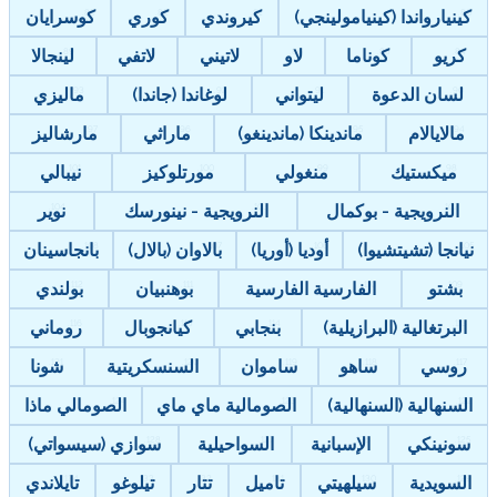
كينيارواندا (كينيامولينجي)
كيروندي
كوري
كوسرايان
كريو
كوناما
لاو
لاتيني
لاتفي
لينجالا
لسان الدعوة
ليتواني
لوغاندا (جاندا)
ماليزي
مالايالام
ماندينكا (ماندينغو)
ماراثي
مارشاليز
ميكستيك
منغولي
مورتلوكيز
نيبالي
النرويجية - بوكمال
النرويجية - نينورسك
نوير
نيانجا (تشيتشيوا)
أوديا (أوريا)
بالاوان (بالال)
بانجاسينان
بشتو
الفارسية الفارسية
بوهنبيان
بولندي
البرتغالية (البرازيلية)
بنجابي
كيانجوبال
روماني
روسي
ساهو
ساموان
السنسكريتية
شونا
السنهالية (السنهالية)
الصومالية ماي ماي
الصومالي ماذا
سونينكي
الإسبانية
السواحيلية
سوازي (سيسواتي)
السويدية
سيلهيتي
تاميل
تتار
تيلوغو
تايلاندي