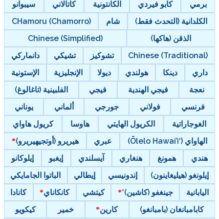
برمي
كابو فيردي
الكانتونية
كاتالاني
سيبوانو
الكلدانية (التحدث فقط)
شام
CHamoru (Chamorro)
الذقن (هاكها)
Chinese (Simplified)
Chinese (Traditional)
تشوكيز
تشيكي
دانماركي
داري
دينكا
هولندي
ديولا
الإنجليزية
الإستونية
نعجة
فيجي الهندية
فيجي
الفلبينية (تاغالوغ)
فرنسي
فولاني
جورجي
ألماني
يوناني
الغوجاراتية
الكريول الهايتي
هاوسا
كريول هاواي
الهاواي (‘Ōlelo Hawai’i)
عبري
هيريرو (أوتجيهيريرو)
هندي
همونغ
هنغاري
آيسلندي
إيغبو
إيلوكانو
إيلونغو (هيليغاينون)
إندونيسي
إيطالي
الباتوا الجامايكي
اليابانية
جينغفو (كاشين)*
كيتشي
كانكاناي
كانادا
كابامبانغان (بامبانغو)
كارين
خمير
كيكويو