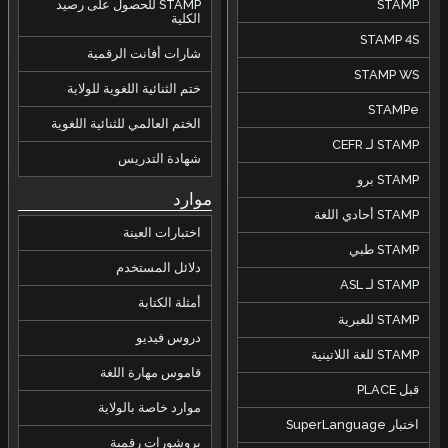
STAMP
STAMP للحصول على رصيد
الكلية
STAMP 4S
شارات أفانت الرقمية
STAMP WS
ختم الثنائية اللغوية للولاية
STAMPe
الختم العالمي للثنائية اللغوية
STAMP لـ CEFR
شهادة التدريس
STAMP برو
موارد
STAMP أحادي اللغة
اختبارات العينة
STAMP طبي
دلائل المستخدم
STAMP لـ ASL
أمثلة الكتابة
STAMP للعبرية
دروس فيديو
STAMP للغة اللاتينية
قاموس مهارة اللغة
قبل PLACE
موارد خاصة بالولاية
اختبار SuperLanguage
بروشورات رقمية