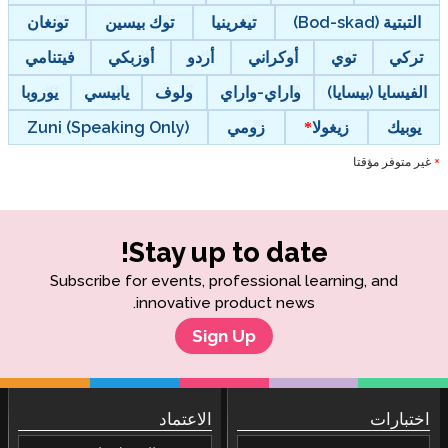
التبتية (Bod-skad)
تيغرينيا
توك بيسين
تونغان
تركي
توي
أوكراني
أردو
أوزبكي
فيتنامي
الفيسايا (بيسايا)
واراي-واراي
ولوف
يابيسي
يوروبا
يوبيك
زيغولا
زومي
Zuni (Speaking Only)
غير متوفر مؤقتا
*
Stay up to date!
Subscribe for events, professional learning, and
innovative product news.
Sign Up
اختبارات
الاعتماد