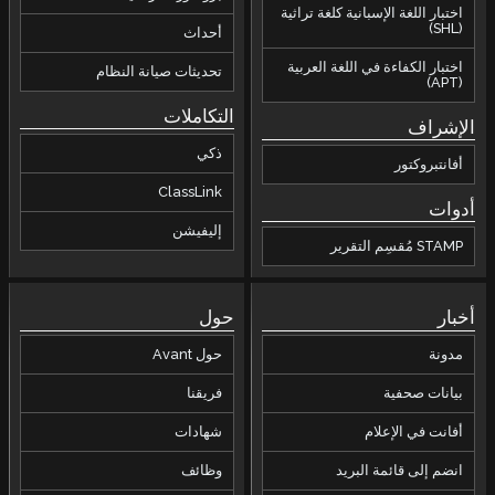
اختبار اللغة الإسبانية كلغة تراثية
(SHL)
أحداث
اختبار الكفاءة في اللغة العربية
تحديثات صيانة النظام
(APT)
التكاملات
الإشراف
ذكي
أفانتبروكتور
ClassLink
أدوات
إليفيشن
STAMP مُقسِم التقرير
أخبار
حول
مدونة
حول Avant
بيانات صحفية
فريقنا
أفانت في الإعلام
شهادات
انضم إلى قائمة البريد
وظائف