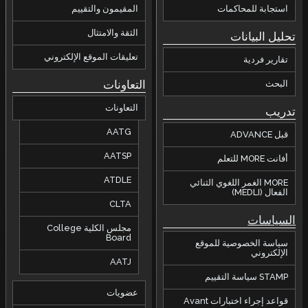
استجابة للمحاكمات
المقيمون والتقييم
الثقة والامتثال
تحليل البيانات
تعليقات الموقع الإلكتروني
تقارير فردية
التعاونات
البحث
التعاونات
تدريب
AATG
قبل ADVANCE
AATSP
أفانت MORE للتعلم
ATDLE
MORE الغمر اللغوي الثنائي
الفعال (MEDLI)
CLTA
السياسات
مجلس الكلية College
Board
سياسة الخصوصية للموقع
الإلكتروني
AATJ
STAMP سياسة التقييم
عضويات
قواعد إجراء اختبارات Avant