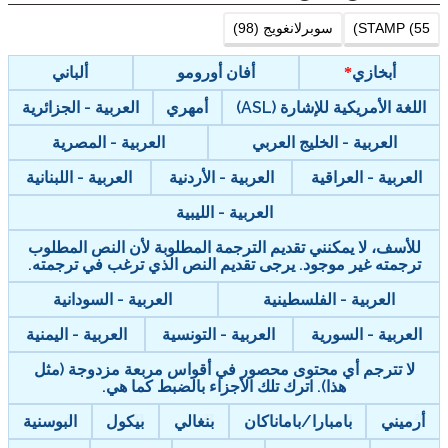
STAMP (55)
سوبرلانغويج (98)
أبخازي
أفان أورومو
ألباني
اللغة الأمريكية للإشارة (ASL)
أمهري
العربية - الجزائرية
العربية - الخليج العربي
العربية - المصرية
العربية - العراقية
العربية - الأردنية
العربية - اللبنانية
العربية - الليبية
للأسف، لا يمكنني تقديم الترجمة المطلوبة لأن النص المطلوب
ترجمته غير موجود. يرجى تقديم النص الذي ترغب في ترجمته.
العربية - الفلسطينية
العربية - السودانية
العربية - السورية
العربية - التونسية
العربية - اليمنية
لا تترجم أي محتوى محصور في أقواس مربعة مزدوجة (مثل
هذا). اترك تلك الأجزاء بالضبط كما هي.
أرميني
بامبارا/باماناكان
بنغالي
بيكول
البوسنية