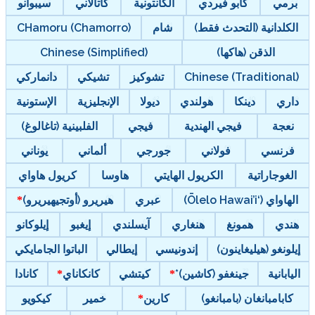
برمي
كابو فيردي
الكانتونية
كاتالاني
سيبوانو
الكلدانية (التحدث فقط)
شام
CHamoru (Chamorro)
الذقن (هاكها)
Chinese (Simplified)
Chinese (Traditional)
تشوكيز
تشيكي
دانماركي
داري
دينكا
هولندي
ديولا
الإنجليزية
الإستونية
نعجة
فيجي الهندية
فيجي
الفلبينية (تاغالوغ)
فرنسي
فولاني
جورجي
ألماني
يوناني
الغوجاراتية
الكريول الهايتي
هاوسا
كريول هاواي
الهاواي (‘Ōlelo Hawai’i)
عبري
هيريرو (أوتجيهيريرو)
هندي
همونغ
هنغاري
آيسلندي
إيغبو
إيلوكانو
إيلونغو (هيليغاينون)
إندونيسي
إيطالي
الباتوا الجامايكي
اليابانية
جينغفو (كاشين)*
كيتشي
كانكاناي
كانادا
كابامبانغان (بامبانغو)
كارين
خمير
كيكويو