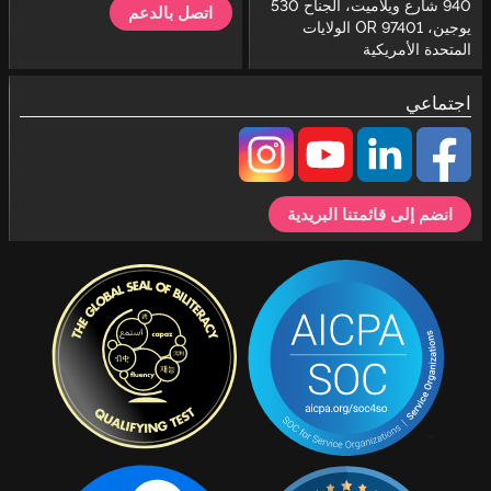
940 شارع ويلاميت، الجناح 530
اتصل بالدعم
يوجين، OR 97401 الولايات
المتحدة الأمريكية
اجتماعي
انضم إلى قائمتنا البريدية