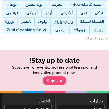
التبتية (Bod-skad)
تيغرينيا
توك بيسين
تونغان
تركي
توي
أوكراني
أردو
أوزبكي
فيتنامي
الفيسايا (بيسايا)
واراي-واراي
ولوف
يابيسي
يوروبا
يوبيك
زيغولا
زومي
Zuni (Speaking Only)
غير متوفر مؤقتا
*
Stay up to date!
Subscribe for events, professional learning, and
innovative product news.
Sign Up
اختبارات
الاعتماد