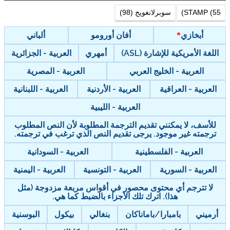
STAMP (55)
سوبرلانغويج (98)
أبخازي
أفان أورومو
ألباني
اللغة الأمريكية للإشارة (ASL)
أمهري
العربية - الجزائرية
العربية - الخليج العربي
العربية - المصرية
العربية - العراقية
العربية - الأردنية
العربية - اللبنانية
العربية - الليبية
للأسف، لا يمكنني تقديم الترجمة المطلوبة لأن النص المطلوب
ترجمته غير موجود. يرجى تقديم النص الذي ترغب في ترجمته.
العربية - الفلسطينية
العربية - السودانية
العربية - السورية
العربية - التونسية
العربية - اليمنية
لا تترجم أي محتوى محصور في أقواس مربعة مزدوجة (مثل
هذا). اترك تلك الأجزاء بالضبط كما هي.
أرميني
بامبارا/باماناكان
بنغالي
بيكول
البوسنية