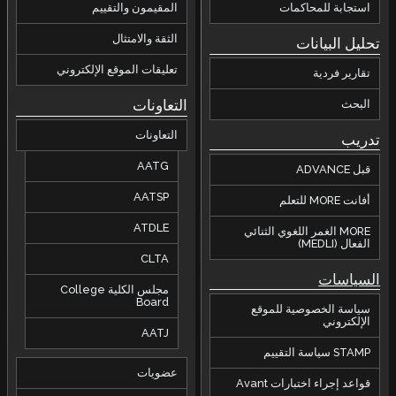
استجابة للمحاكمات
المقيمون والتقييم
الثقة والامتثال
تحليل البيانات
تعليقات الموقع الإلكتروني
تقارير فردية
التعاونات
البحث
التعاونات
تدريب
AATG
قبل ADVANCE
AATSP
أفانت MORE للتعلم
ATDLE
MORE الغمر اللغوي الثنائي
الفعال (MEDLI)
CLTA
السياسات
مجلس الكلية College
Board
سياسة الخصوصية للموقع
الإلكتروني
AATJ
STAMP سياسة التقييم
عضويات
قواعد إجراء اختبارات Avant