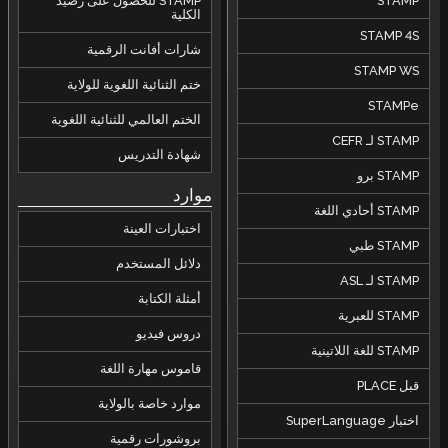
STAMP
STAMP للحصول على رصيد
الكلية
STAMP 4S
شارات أفانت الرقمية
STAMP WS
ختم الثنائية اللغوية للولاية
STAMPe
الختم العالمي للثنائية اللغوية
STAMP لـ CEFR
شهادة التدريس
STAMP برو
موارد
STAMP أحادي اللغة
اختبارات العينة
STAMP طبي
دلائل المستخدم
STAMP لـ ASL
أمثلة الكتابة
STAMP للعبرية
دروس فيديو
STAMP للغة اللاتينية
قاموس مهارة اللغة
قبل PLACE
موارد خاصة بالولاية
اختبار SuperLanguage
بروشورات رقمية