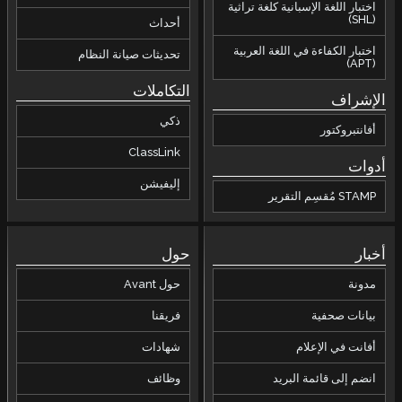
اختبار اللغة الإسبانية كلغة تراثية
(SHL)
أحداث
اختبار الكفاءة في اللغة العربية
تحديثات صيانة النظام
(APT)
التكاملات
الإشراف
ذكي
أفانتبروكتور
ClassLink
أدوات
إليفيشن
STAMP مُقسِم التقرير
أخبار
حول
مدونة
حول Avant
بيانات صحفية
فريقنا
أفانت في الإعلام
شهادات
انضم إلى قائمة البريد
وظائف