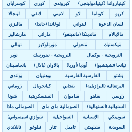
كينيارواندا (كينيامولينجي)
كيروندي
كوري
كوسرايان
كريو
كوناما
لاو
لاتيني
لاتفي
لينجالا
لسان الدعوة
ليتواني
لوغاندا (جاندا)
ماليزي
مالايالام
ماندينكا (ماندينغو)
ماراثي
مارشاليز
ميكستيك
منغولي
مورتلوكيز
نيبالي
النرويجية - بوكمال
النرويجية - نينورسك
نوير
نيانجا (تشيتشيوا)
أوديا (أوريا)
بالاوان (بالال)
بانجاسينان
بشتو
الفارسية الفارسية
بوهنبيان
بولندي
البرتغالية (البرازيلية)
بنجابي
كيانجوبال
روماني
روسي
ساهو
ساموان
السنسكريتية
شونا
السنهالية (السنهالية)
الصومالية ماي ماي
الصومالي ماذا
سونينكي
الإسبانية
السواحيلية
سوازي (سيسواتي)
السويدية
سيلهيتي
تاميل
تتار
تيلوغو
تايلاندي