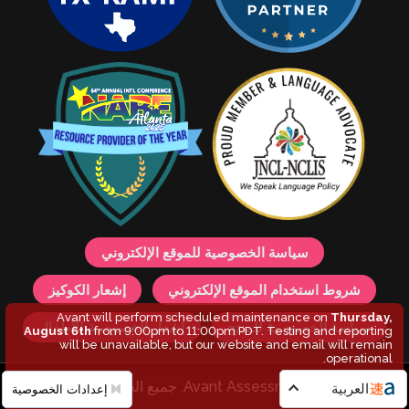
سياسة الخصوصية للموقع الإلكتروني
شروط استخدام الموقع الإلكتروني
إشعار الكوكيز
Avant will perform scheduled maintenance on
Thursday,
سياسة الخصوصية للمنتج
إشعار الخصوصية للأطفال
August 6th
from 9:00pm to 11:00pm PDT. Testing and reporting
will be unavailable, but our website and email will remain
operational.
© 2026 Avant Assessment. جميع الحقوق محفوظة.
العربية
إعدادات الخصوصية