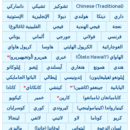
Chinese (Traditional)
تشوكيز
تشيكي
دانماركي
داري
دينكا
هولندي
ديولا
الإنجليزية
الإستونية
نعجة
فيجي الهندية
فيجي
الفلبينية (تاغالوغ)
فرنسي
فولاني
جورجي
ألماني
يوناني
الغوجاراتية
الكريول الهايتي
هاوسا
كريول هاواي
الهاواي (‘Ōlelo Hawai’i)
عبري
هيريرو (أوتجيهيريرو)
هندي
همونغ
هنغاري
آيسلندي
إيغبو
إيلوكانو
إيلونغو (هيليغاينون)
إندونيسي
إيطالي
الباتوا الجامايكي
اليابانية
جينغفو (كاشين)*
كيتشي
كانكاناي
كانادا
كابامبانغان (بامبانغو)
كارين
خمير
كيكويو
كينيارواندا (كينيامولينجي)
كيروندي
كوري
كوسرايان
كريو
كوناما
لاو
لاتيني
لاتفي
لينجالا
لسان الدعوة
ليتواني
لوغاندا (جاندا)
ماليزي