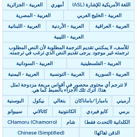
اللغة الأمريكية للإشارة (ASL)
أمهري
العربية - الجزائرية
العربية - الخليج العربي
العربية - المصرية
العربية - العراقية
العربية - الأردنية
العربية - اللبنانية
العربية - الليبية
للأسف، لا يمكنني تقديم الترجمة المطلوبة لأن النص المطلوب
ترجمته غير موجود. يرجى تقديم النص الذي ترغب في ترجمته.
العربية - الفلسطينية
العربية - السودانية
العربية - السورية
العربية - التونسية
العربية - اليمنية
لا تترجم أي محتوى محصور في أقواس مربعة مزدوجة (مثل
هذا). اترك تلك الأجزاء بالضبط كما هي.
أرميني
بامبارا/باماناكان
بنغالي
بيكول
البوسنية
برمي
كابو فيردي
الكانتونية
كاتالاني
سيبوانو
الكلدانية (التحدث فقط)
شام
CHamoru (Chamorro)
الذقن (هاكها)
Chinese (Simplified)