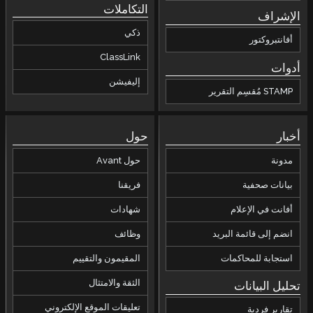
التكاملات
الإشراف
ذكي
أفانتبروكتور
ClassLink
أدوات
إليفيشن
STAMP مُقسِم التقرير
أخبار
حول
مدونة
حول Avant
بيانات صحفية
فريقنا
أفانت في الإعلام
شهادات
انضم إلى قائمة البريد
وظائف
استجابة للمحاكمات
المقيمون والتقييم
الثقة والامتثال
تحليل البيانات
تعليقات الموقع الإلكتروني
تقارير فردية