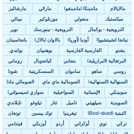
مالايالام
ماندينكا (ماندينغو)
ماراثي
مارشاليز
ميكستيك
منغولي
مورتلوكيز
نيبالي
النرويجية - بوكمال
النرويجية - نينورسك
نوير
نيانجا (تشيتشيوا)
أوديا (أوريا)
بالاوان (بالال)
بانجاسينان
بشتو
الفارسية الفارسية
بوهنبيان
بولندي
البرتغالية (البرازيلية)
بنجابي
كيانجوبال
روماني
روسي
ساهو
ساموان
السنسكريتية
شونا
السنهالية (السنهالية)
الصومالية ماي ماي
الصومالي ماذا
سونينكي
الإسبانية
السواحيلية
سوازي (سيسواتي)
السويدية
سيلهيتي
تاميل
تتار
تيلوغو
تايلاندي
التبتية (Bod-skad)
تيغرينيا
توك بيسين
تونغان
تركي
توي
أوكراني
أردو
أوزبكي
فيتنامي