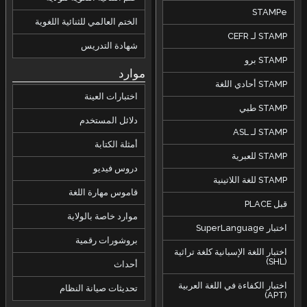
STAMPe
الختم العالمي للثنائية اللغوية
STAMP لـ CEFR
شهادة التدريس
STAMP برو
موارد
STAMP أحادي اللغة
اختبارات العينة
STAMP طبي
دلائل المستخدم
STAMP لـ ASL
أمثلة الكتابة
STAMP للعبرية
دروس فيديو
STAMP للغة اللاتينية
قاموس مهارة اللغة
قبل PLACE
موارد خاصة بالولاية
اختبار SuperLanguage
بروشورات رقمية
اختبار اللغة الإسبانية كلغة تراثية
(SHL)
أحداث
اختبار الكفاءة في اللغة العربية
تحديثات صيانة النظام
(APT)