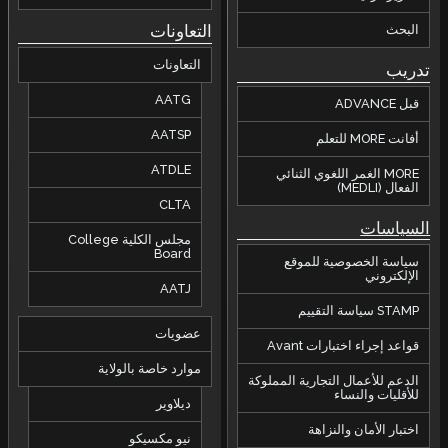
التعاونات
البحث
التعاونات
تدريب
AATG
قبل ADVANCE
AATSP
أفانت MORE للتعلم
ATDLE
MORE الغمر اللغوي الثنائي
الفعال (MEDLI)
CLTA
السياسات
مجلس الكلية College
Board
سياسة الخصوصية للموقع
الإلكتروني
AATJ
STAMP سياسة التقييم
عضويات
قواعد إجراء اختبارات Avant
موارد خاصة بالولاية
الدعم للأعمال التجارية المملوكة
للأقليات والنساء
ديلاوير
اختبار الأمان والنزاهة
نيو مكسيكو