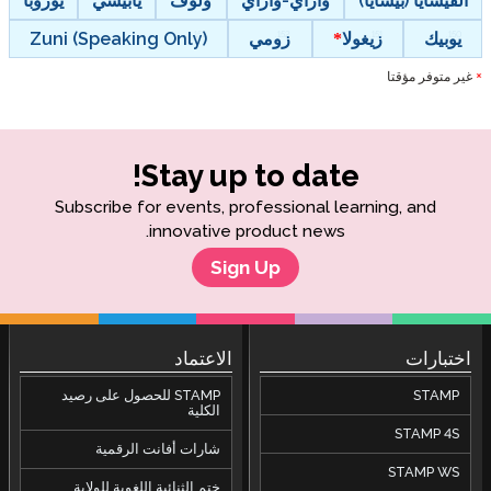
الفيسايا (بيسايا)
واراي-واراي
ولوف
يابيسي
يوروبا
يوبيك
زيغولا
زومي
Zuni (Speaking Only)
غير متوفر مؤقتا
*
Stay up to date!
Subscribe for events, professional learning, and
innovative product news.
Sign Up
اختبارات
الاعتماد
STAMP
STAMP للحصول على رصيد
الكلية
STAMP 4S
شارات أفانت الرقمية
STAMP WS
ختم الثنائية اللغوية للولاية