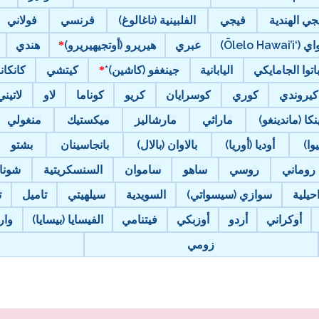
جي الهندية
فيجي
الفلبينية (تاغالوغ)
فرنسي
فولاني
Ōlelo Hawai’i)
عبري
هيريرو (أوتجيهيريرو)
هندي
باتوا الجامايكي
اليابانية
جينغفو (كاشين)*
كيتشي
كانكان
كيروندي
كوري
كوسرايان
كريو
كوناما
لاو
لاتيني
نكا (ماندينغو)
ماراثي
مارشاليز
ميكستيك
منغولي
وا)
أوديا (أوريا)
بالاوان (بالال)
بانجاسينان
بشتو
روماني
روسي
ساهو
ساموان
السنسكريتية
شونا
حيلية
سوازي (سيسواتي)
السويدية
سيلهيتي
تاميل
ت
أوكراني
أردو
أوزبكي
فيتنامي
الفيسايا (بيسايا)
وار
زومي