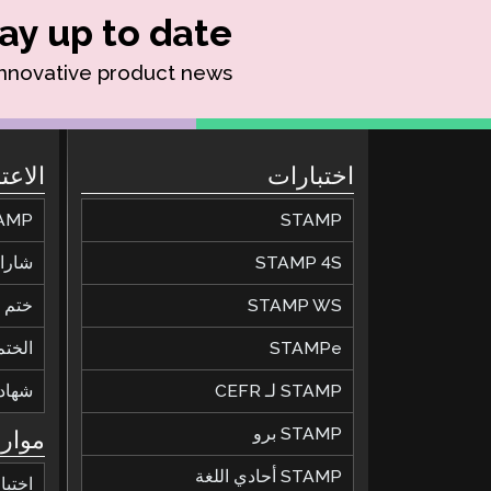
ay up to date!
innovative product news.
اختبارات
الاعت
STAMP
STAMP للحصول عل
STAMP 4S
شارات
STAMP WS
ختم ال
STAMPe
الختم
STAMP لـ CEFR
شهاد
STAMP برو
موارد
STAMP أحادي اللغة
اختبا