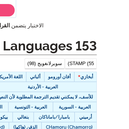
الاختبار يتضمن
القرا
Other Languages
153
STAMP (55)
سوبرلانغويج (98)
أبخازي
أفان أورومو
ألباني
اللغة الأمريكية
العربية - الأردنية
للأسف، لا يمكنني تقديم الترجمة المطلوبة لأن ال
العربية - السورية
العربية - التونسية
ال
أرميني
بامبارا/باماناكان
بنغالي
بيكو
CHamoru (Chamorro)
الذقن (هاكها)
ed)