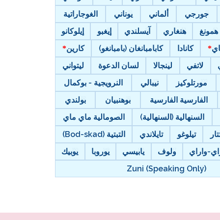
جورجي
ألماني
يوناني
الغوجاراتية
همونغ
هنغاري
آيسلندي
إيغبو
إيلوكانو
اي
كانادا
كابامبانغان (بامبانغو)
كارين
لاتفي
لينجالا
لسان الدعوة
ليتواني
مورتلوكيز
نيبالي
النرويجية - بوكمال
الفارسية الفارسية
بوهنبيان
بولندي
السنهالية (السنهالية)
الصومالية ماي ماي
تار
تيلوغو
تايلاندي
التبتية (Bod-skad)
اي-واراي
ولوف
يابيسي
يوروبا
يوبيك
Zuni (Speaking Only)