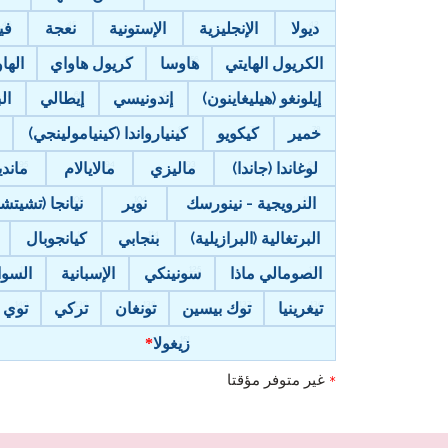
ديولا
الإنجليزية
الإستونية
نعجة
في
الكريول الهايتي
هاوسا
كريول هاواي
الهاواي (‘
إيلونغو (هيليغاينون)
إندونيسي
إيطالي
ال
خمير
كيكويو
كينيارواندا (كينيامولينجي)
لوغاندا (جاندا)
ماليزي
مالايالام
ماندي
النرويجية - نينورسك
نوير
نيانجا (تشيتشي
البرتغالية (البرازيلية)
بنجابي
كيانجوبال
الصومالي ماذا
سونينكي
الإسبانية
السوا
تيغرينيا
توك بيسين
تونغان
تركي
توي
زيغولا
غير متوفر مؤقتا
*