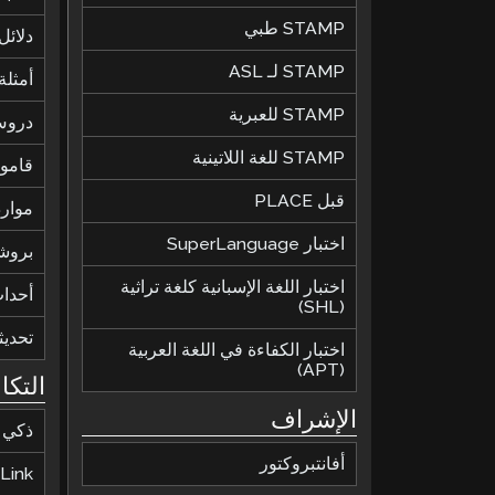
STAMP طبي
دلائل
STAMP لـ ASL
أمثلة 
STAMP للعبرية
دروس
STAMP للغة اللاتينية
قاموس
قبل PLACE
موارد
اختبار SuperLanguage
بروش
اختبار اللغة الإسبانية كلغة تراثية
أحدا
(SHL)
تحديث
اختبار الكفاءة في اللغة العربية
(APT)
التكا
الإشراف
ذكي
أفانتبروكتور
Link