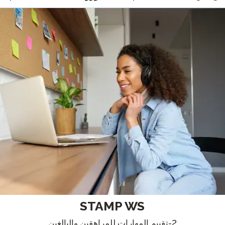
بودكاست
التأهيل الذكي
مدونة
STAMP تنظيم المجموعات
أحداث
STAMP WS
2-تقييم المهارات للمراهقين والبالغين