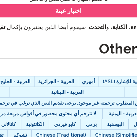
اختبار عينة
ءة
،
الكتابة
، و
التحدث
. سيقوم أيضا الذين يختبرون بإكمال
تقي
 للإشارة (ASL)
أمهري
العربية - الجزائرية
العربية - الخليج
العربية - اللبنانية
نص المطلوب ترجمته غير موجود. يرجى تقديم النص الذي ترغب في ترجمت
عربية - اليمنية
لا تترجم أي محتوى محصور في أقواس مربعة مزدوج
ل
البوسنية
برمي
كابو فيردي
الكانتونية
كاتالاني
Chinese (Simplifi
Chinese (Traditional)
تشوكيز
تش