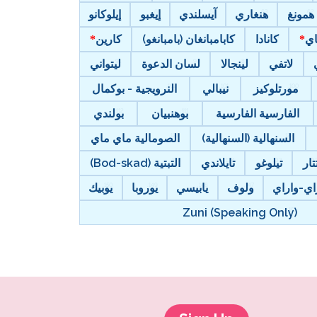
همونغ
هنغاري
آيسلندي
إيغبو
إيلوكانو
اي
كانادا
كابامبانغان (بامبانغو)
كارين
لاتفي
لينجالا
لسان الدعوة
ليتواني
مورتلوكيز
نيبالي
النرويجية - بوكمال
الفارسية الفارسية
بوهنبيان
بولندي
السنهالية (السنهالية)
الصومالية ماي ماي
تار
تيلوغو
تايلاندي
التبتية (Bod-skad)
اي-واراي
ولوف
يابيسي
يوروبا
يوبيك
Zuni (Speaking Only)