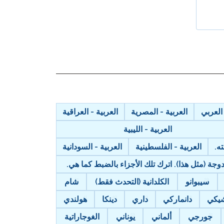
 العربي
العربية - المصرية
العربية - العراقية
العربية - الليبية
ه.
العربية - الفلسطينية
العربية - السودانية
ة (مثل هذا). اترك تلك الأجزاء بالضبط كما هي.
سيبوانو
الكلدانية (التحدث فقط)
شام
يكي
دانماركي
داري
دينكا
هولندي
جورجي
ألماني
يوناني
الغوجاراتية