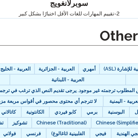
بودكاست
سوبرلانغويج
2-تقييم المهارات للغات الأقل اختبارًا بشكل كبير
التأهيل الذكي
مدونة
STAMP تنظيم المجموعات
أحداث
 للإشارة (ASL)
أمهري
العربية - الجزائرية
العربية - الخليج
العربية - اللبنانية
نص المطلوب ترجمته غير موجود. يرجى تقديم النص الذي ترغب في ترجمت
عربية - اليمنية
لا تترجم أي محتوى محصور في أقواس مربعة مزدوج
ل
البوسنية
برمي
كابو فيردي
الكانتونية
كاتالاني
Chinese (Simplifi
Chinese (Traditional)
تشوكيز
تش
جي الهندية
فيجي
الفلبينية (تاغالوغ)
فرنسي
فولاني