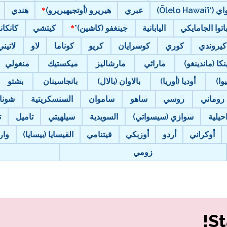
Ōlelo Hawai’i)
عبري
هيريرو (أوتجيهيريرو)
هندي
باتوا الجامايكي
اليابانية
جينغفو (كاشين)*
كيتشي
كانكان
كيروندي
كوري
كوسرايان
كريو
كوناما
لاو
لاتيني
نكا (ماندينغو)
ماراثي
مارشاليز
ميكستيك
منغولي
وا)
أوديا (أوريا)
بالاوان (بالال)
بانجاسينان
بشتو
روماني
روسي
ساهو
ساموان
السنسكريتية
شونا
حيلية
سوازي (سيسواتي)
السويدية
سيلهيتي
تاميل
ت
أوكراني
أردو
أوزبكي
فيتنامي
الفيسايا (بيسايا)
وار
زومي
St