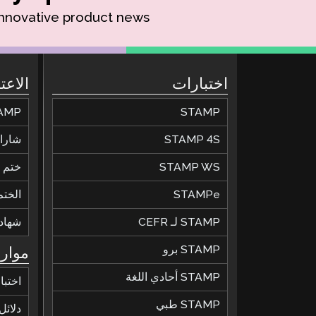
innovative product news.
اختبارات
الاعت
STAMP
STAMP للحصول عل
STAMP 4S
شارات
STAMP WS
ختم ال
STAMPe
الختم
STAMP لـ CEFR
شهاد
STAMP برو
موارد
STAMP أحادي اللغة
اختبا
STAMP طبي
دلائل