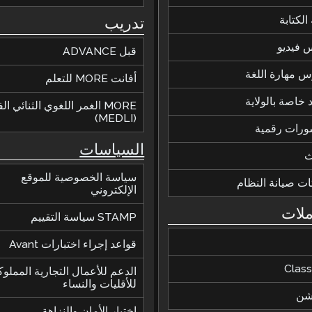
الكتابة
تدريب
 فيديو
قبل ADVANCE
 مهارة اللغة
أفانت MORE للتعلم
 خاصة بالولاية
MORE الغمر اللغوي الثنائي ا
(MEDLI)
ورات رقمية
السياسات
ث
سياسة الخصوصية للموقع
ات صيانة النظام
الإلكتروني
ملات
STAMP سياسة التقييم
قواعد إجراء اختبارات Avant
Class
الدعم للأعمال التجارية المملوك
للأقليات والنساء
يشن
اختبار الأمان والنزاهة