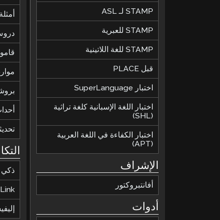
STAMP لـ ASL
أمثلة 
STAMP للعبرية
دروس
STAMP للغة اللاتينية
قاموس
قبل PLACE
موارد
اختبار SuperLanguage
بروش
اختبار اللغة الإسبانية كلغة تراثية
أحدا
(SHL)
تحديث
اختبار الكفاءة في اللغة العربية
(APT)
التكا
الإشراف
ذكي
أفانتبروكتور
Link
أدوات
إليف