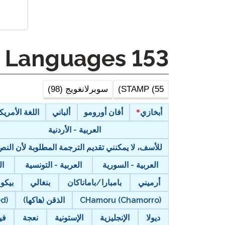
STAMP لـ ASL
الإشراف عن بعد
STAMP للعبرية
طلب إعادة
Other Languages
153
STAMP للغة اللاتينية
STAMP (55)
سوبرلانغويج (98)
أبخازي
أفان أورومو
ألباني
اللغة الأمريكية
العربية - الأردنية
للأسف، لا يمكنني تقديم الترجمة المطلوبة لأن ال
العربية - السورية
العربية - التونسية
ال
أرميني
بامبارا/باماناكان
بنغالي
بيكو
CHamoru (Chamorro)
الذقن (هاكها)
ed)
ديولا
الإنجليزية
الإستونية
نعجة
في