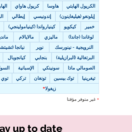
الكريول الهايتي
هاوسا
كريول هاواي
الهاواي (‘
إيلونغو (هيليغاينون)
إندونيسي
إيطالي
ال
خمير
كيكويو
كينيارواندا (كينيامولينجي)
لوغاندا (جاندا)
ماليزي
مالايالام
ماندي
النرويجية - نينورسك
نوير
نيانجا (تشيتشي
البرتغالية (البرازيلية)
بنجابي
كيانجوبال
الصومالي ماذا
سونينكي
الإسبانية
السوا
تيغرينيا
توك بيسين
تونغان
تركي
توي
زيغولا
غير متوفر مؤقتا
*
ay up to date!