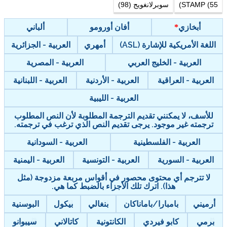
STAMP (55)
سوبرلانغويج (98)
أبخازي
أفان أورومو
ألباني
اللغة الأمريكية للإشارة (ASL)
أمهري
العربية - الجزائرية
العربية - الخليج العربي
العربية - المصرية
العربية - العراقية
العربية - الأردنية
العربية - اللبنانية
العربية - الليبية
للأسف، لا يمكنني تقديم الترجمة المطلوبة لأن النص المطلوب
ترجمته غير موجود. يرجى تقديم النص الذي ترغب في ترجمته.
العربية - الفلسطينية
العربية - السودانية
العربية - السورية
العربية - التونسية
العربية - اليمنية
لا تترجم أي محتوى محصور في أقواس مربعة مزدوجة (مثل
هذا). اترك تلك الأجزاء بالضبط كما هي.
أرميني
بامبارا/باماناكان
بنغالي
بيكول
البوسنية
برمي
كابو فيردي
الكانتونية
كاتالاني
سيبوانو