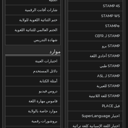
STAMP 4S
شارات أفانت الرقمية
STAMP WS
ختم الثنائية اللغوية للولاية
STAMPe
الختم العالمي للثنائية اللغوية
STAMP لـ CEFR
شهادة التدريس
STAMP برو
موارد
STAMP أحادي اللغة
اختبارات العينة
STAMP طبي
دلائل المستخدم
STAMP لـ ASL
أمثلة الكتابة
STAMP للعبرية
دروس فيديو
STAMP للغة اللاتينية
قاموس مهارة اللغة
قبل PLACE
موارد خاصة بالولاية
اختبار SuperLanguage
بروشورات رقمية
اختبار اللغة الإسبانية كلغة تراثية