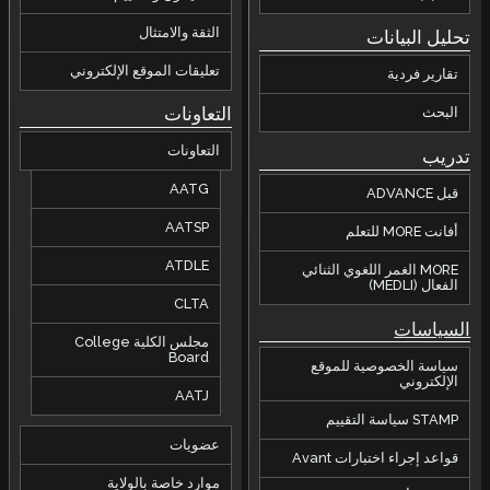
الثقة والامتثال
تحليل البيانات
تعليقات الموقع الإلكتروني
تقارير فردية
التعاونات
البحث
التعاونات
تدريب
AATG
قبل ADVANCE
AATSP
أفانت MORE للتعلم
ATDLE
MORE الغمر اللغوي الثنائي
الفعال (MEDLI)
CLTA
السياسات
مجلس الكلية College
Board
سياسة الخصوصية للموقع
الإلكتروني
AATJ
STAMP سياسة التقييم
عضويات
قواعد إجراء اختبارات Avant
موارد خاصة بالولاية