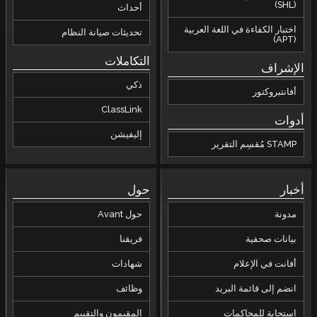
(SHL)
أحداث
اختبار الكفاءة في اللغة العربية
تحديثات صيانة النظام
(APT)
التكاملات
الإشراف
ذكي
أفانتبروكتور
ClassLink
أدوات
إليفيشن
STAMP مُقسِم التقرير
أخبار
حول
مدونة
حول Avant
بيانات صحفية
فريقنا
أفانت في الإعلام
شهادات
انضم إلى قائمة البريد
وظائف
استجابة للمحاكمات
المقيمون والتقييم