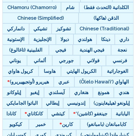
الكلدانية (التحدث فقط)
شام
CHamoru (Chamorro)
الذقن (هاكها)
Chinese (Simplified)
Chinese (Traditional)
تشوكيز
تشيكي
دانماركي
داري
دينكا
هولندي
ديولا
الإنجليزية
الإستونية
نعجة
فيجي الهندية
فيجي
الفلبينية (تاغالوغ)
فرنسي
فولاني
جورجي
ألماني
يوناني
الغوجاراتية
الكريول الهايتي
هاوسا
كريول هاواي
الهاواي (‘Ōlelo Hawai’i)
عبري
هيريرو (أوتجيهيريرو)
هندي
همونغ
هنغاري
آيسلندي
إيغبو
إيلوكانو
إيلونغو (هيليغاينون)
إندونيسي
إيطالي
الباتوا الجامايكي
اليابانية
جينغفو (كاشين)*
كيتشي
كانكاناي
كانادا
كابامبانغان (بامبانغو)
كارين
خمير
كيكويو
كينيارواندا (كينيامولينجي)
كيروندي
كوري
كوسرايان