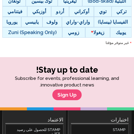
التبتية (Bod-skad)
تيغرينيا
توك بيسين
تونغان
تركي
توي
أوكراني
أردو
أوزبكي
فيتنامي
الفيسايا (بيسايا)
واراي-واراي
ولوف
يابيسي
يوروبا
يوبيك
زيغولا
زومي
Zuni (Speaking Only)
غير متوفر مؤقتا
*
Stay up to date!
Subscribe for events, professional learning, and
innovative product news.
Sign Up
اختبارات
الاعتماد
STAMP
STAMP للحصول على رصيد
الكلية