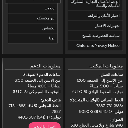
الدعم للأعمال التجارية المملوكة
للأقليات والنساء
ديلاوير
اختبار الأمان والنزاهة
نيو مكسيكو
تجهيزات الاختبار
تكساس
سياسة الخصوصية للمنتج
يوتا
Children’s Privacy Notice
معلومات المكتب
معلومات الدعم
ساعات العمل:
ساعات الدعم (الصيف):
من الاثنين إلى الجمعة 6:00
من الاثنين إلى الجمعة 6:00
صباحاً – 5:00 مساءً
صباحًا – 4:00 مساءً
توقيت المحيط الهادئ (UTC-8)
التوقيت الباسيفيكي (UTC-8)
الخط المجاني (الولايات المتحدة):
هاتف الدعم:
(888) 731-7887
الخط المجاني (US):
(888) 713-
دولي:
+1 (541) 338-9090
7887
دولي:
+1 (541) 607-4401
العنوان:
940 شارع ويلاميت، الجناح 530
اتصل بالدعم