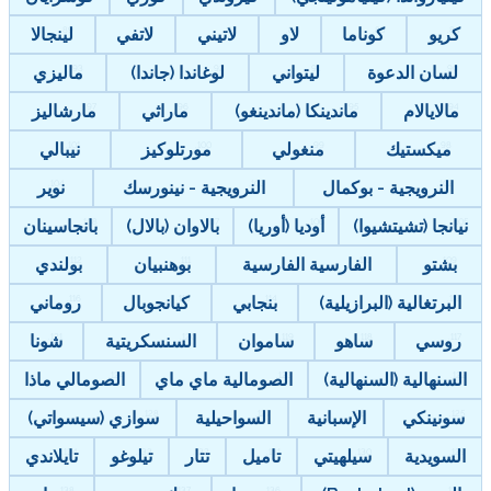
كريو
كوناما
لاو
لاتيني
لاتفي
لينجالا
لسان الدعوة
ليتواني
لوغاندا (جاندا)
ماليزي
مالايالام
ماندينكا (ماندينغو)
ماراثي
مارشاليز
ميكستيك
منغولي
مورتلوكيز
نيبالي
النرويجية - بوكمال
النرويجية - نينورسك
نوير
نيانجا (تشيتشيوا)
أوديا (أوريا)
بالاوان (بالال)
بانجاسينان
بشتو
الفارسية الفارسية
بوهنبيان
بولندي
البرتغالية (البرازيلية)
بنجابي
كيانجوبال
روماني
روسي
ساهو
ساموان
السنسكريتية
شونا
السنهالية (السنهالية)
الصومالية ماي ماي
الصومالي ماذا
سونينكي
الإسبانية
السواحيلية
سوازي (سيسواتي)
السويدية
سيلهيتي
تاميل
تتار
تيلوغو
تايلاندي