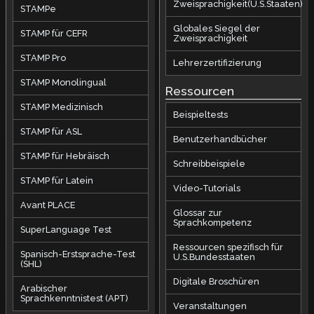
Zweisprachigkeit(U.S.Staaten)
STAMPe
Globales Siegel der
STAMP für CEFR
Zweisprachigkeit
STAMP Pro
Lehrerzertifizierung
STAMP Monolingual
Ressourcen
STAMP Medizinisch
Beispieltests
STAMP für ASL
Benutzerhandbücher
STAMP für Hebräisch
Schreibbeispiele
STAMP für Latein
Video-Tutorials
Avant PLACE
Glossar zur
Sprachkompetenz
SuperLanguage Test
Ressourcen spezifisch für
Spanisch-Erstsprache-Test
U.S.Bundesstaaten
(SHL)
Digitale Broschüren
Arabischer
Sprachkenntnistest (APT)
Veranstaltungen