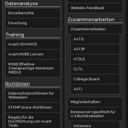
Datenanalyse
Website-Feedback
Einzelberichte
Zusammenarbeiten
Forschung
Zusammenarbeiten
Training
AATG
Avant ADVANCE
AATSP
Avant MORE Lernen
ATDLE
MORE Effektive
Zweisprachige Immersion
CLTA
(MEDLI)
College Board
Richtlinien
AATJ
Datenschutzrichtlinien für
Webseiten
Mitgliedschaften
STAMP Score-Richtlinien
Ressourcen spezifisch für
U.S.Bundesstaaten
Regeln für die
Durchführung von Avant
Tests
Delaware