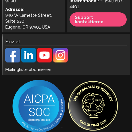
9090
International:
+1 (541) 607-
4401
Adresse:
940 Willamette Street,
Support
Suite 530
kontaktieren
Eugene, OR 97401 USA
Sozial
Mailingliste abonnieren