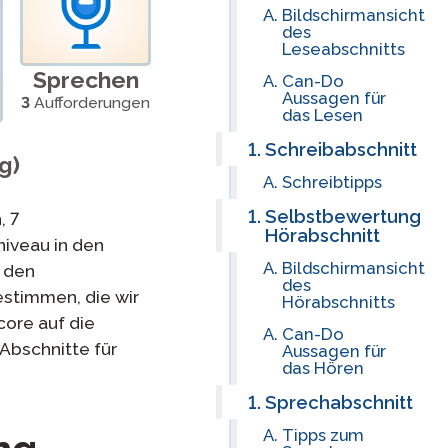
Bildschirmansicht
des
Cleveres Onboarding
Leseabschnitts
Sprechen
Can-Do
STAMP Gruppeneinteilung
Aussagen für
3
Aufforderungen
das Lesen
Schreibabschnitt
g)
Schreibtipps
Selbstbewertung
, 7
Hörabschnitt
niveau in den
Bildschirmansicht
 den
des
stimmen, die wir
Hörabschnitts
core auf die
Can-Do
Abschnitte für
Aussagen für
das Hören
Sprechabschnitt
Tipps zum