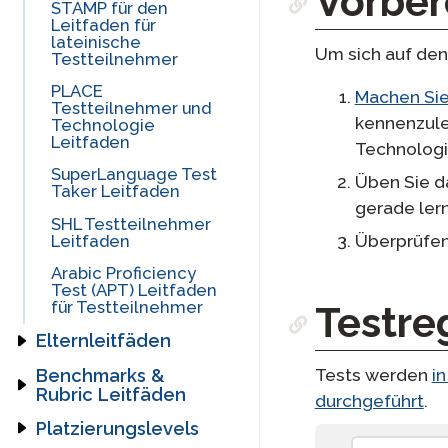
Vorber
STAMP für den
SHL
Schreibabschnitt
Punktzahlen
Berichterstattungsleitfaden
Leitfaden für
lateinische
SuperLanguage
STAMP für CEFR
Um sich auf den
Arabischer
Testteilnehmer
Handbuch für den
Skalierte Punkte
Sprachkenntnistest (APT)
handschriftlichen
Leitfaden
Berichterstattungsleitfaden
PLACE
Schreibabschnitt
Machen Sie
Testteilnehmer und
kennenzule
Technologie
APT
Handschriftlicher
Leitfaden
Technologi
Schreibabschnitt
SuperLanguage Test
Üben Sie da
Taker Leitfaden
gerade ler
SHL Testteilnehmer
Leitfaden
Überprüfen 
Arabic Proficiency
Test (APT) Leitfaden
für Testteilnehmer
Testre
Elternleitfäden
STAMP 4S
Tests werden
i
Benchmarks &
Elternleitfaden
Rubric Leitfäden
durchgeführt
.
STAMP WS
STAMP,
Platzierungslevels
[ snippet block:
Elternleitfaden
STAMP für ASL,