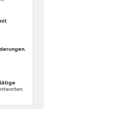
mit
rderungen.
lätige
Antworten.