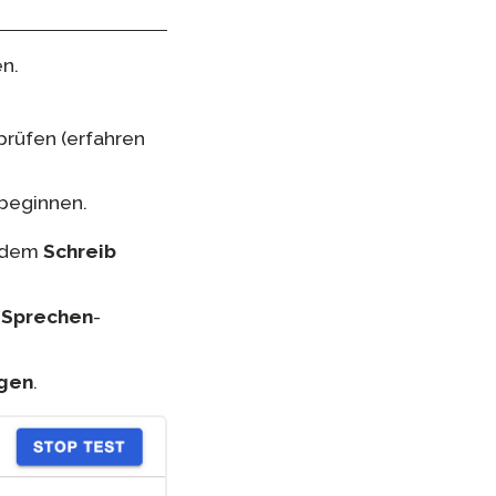
en.
rüfen (erfahren
beginnen.
r dem
Schreib
m
Sprechen
-
ngen
.