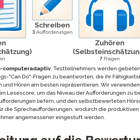
Podcast
STAMP für ASL
Blog
ung bei
Schreiben
STAMP für Hebräisch
Veranstaltungen
3
Aufforderungen
ne
STAMP für Latein
 an
en
Zuhören
chätzung)
(Selbsteinschätzun
en
7
Fragen
b-computeradaptiv
. Testteilnehmers werden gebeten
s-"Can Do"-Fragen zu beantworten, die ihr Fähigkeits
n und Hören am besten repräsentieren. Wir verwenden
n Lesescore, um das Niveau der Aufforderungen zu be
aufforderungen liefern, und den selbstbewerteten Hörs
ür die Sprechaufforderungen, wodurch die produktiven 
nehmer angemessener eingestuft werden.