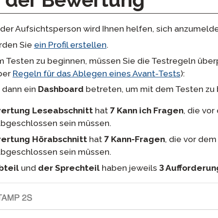
 der Bewertung
oder Aufsichtsperson wird Ihnen helfen, sich anzumeld
rden Sie
ein Profil erstellen
.
 Testen zu beginnen, müssen Sie die Testregeln überp
ber
Regeln für das Ablegen eines Avant-Tests
):
 dann ein
Dashboard
betreten, um mit dem Testen zu 
ertung Leseabschnitt
hat
7 Kann ich Fragen
, die vo
abgeschlossen sein müssen.
ertung Hörabschnitt
hat
7 Kann-Fragen
, die vor de
abgeschlossen sein müssen.
bteil
und
der Sprechteil
haben jeweils
3 Aufforderu