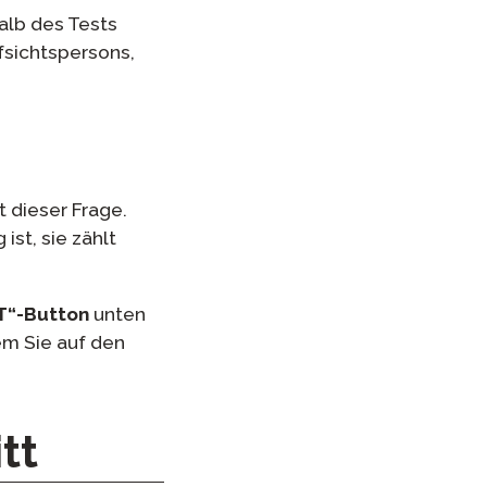
halb des Tests
fsichtspersons,
t dieser Frage.
st, sie zählt
T“-Button
unten
em Sie auf den
tt