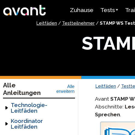
Skip to main content
Zuhause
Tests
Tra
Leitfäden
/
Testteilnehmer
/
STAMP WS Test
Testübersicht
Ava
STAMP
STAMP
Ava
PLACE
Mir
SuperLanguag
Lehr
Spanisch als
Vid
Alle
Herkunftsspra
Leitfäden
/
Testt
Alle
Test
Anleitungen
erweitern
Ben
Avant
STAMP W
Arabischer
Technologie-
Abschnitte:
Les
Sprachkenntni
Leitfäden
Sprechen
.
Technologie-
Koordinator
Preisgestaltu
Leitfaden
Leitfäden