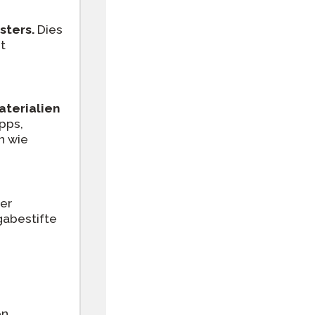
sters.
Dies
t
terialien
Apps,
n wie
der
ngabestifte
n.