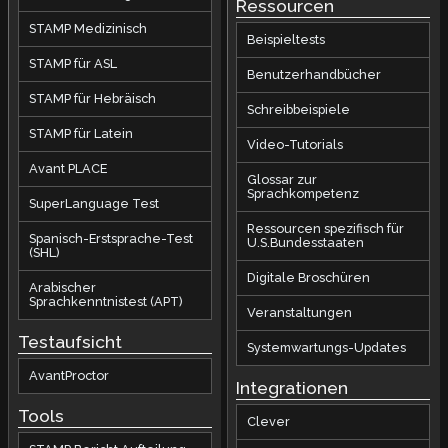
Ressourcen
STAMP Medizinisch
Beispieltests
STAMP für ASL
Benutzerhandbücher
STAMP für Hebräisch
Schreibbeispiele
STAMP für Latein
Video-Tutorials
Avant PLACE
Glossar zur
Sprachkompetenz
SuperLanguage Test
Ressourcen spezifisch für
Spanisch-Erstsprache-Test
U.S.Bundesstaaten
(SHL)
Digitale Broschüren
Arabischer
Sprachkenntnistest (APT)
Veranstaltungen
Testaufsicht
Systemwartungs-Updates
AvantProctor
Integrationen
Tools
Clever