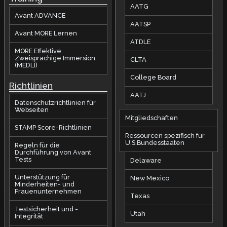
AATG
Avant ADVANCE
AATSP
Avant MORE Lernen
ATDLE
MORE Effektive
Zweisprachige Immersion
CLTA
(MEDLI)
College Board
Richtlinien
AATJ
Datenschutzrichtlinien für
Webseiten
Mitgliedschaften
STAMP Score-Richtlinien
Ressourcen spezifisch für
U.S.Bundesstaaten
Regeln für die
Durchführung von Avant
Tests
Delaware
Unterstützung für
New Mexico
Minderheiten- und
Frauenunternehmen
Texas
Testsicherheit und -
Utah
Integrität