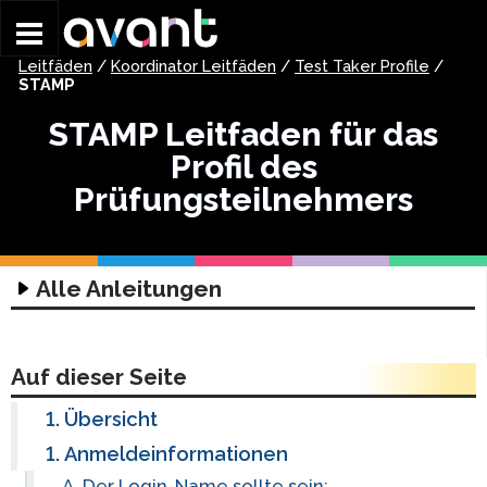
Skip to main content
Leitfäden
/
Koordinator Leitfäden
/
Test Taker Profile
/
STAMP
STAMP Leitfaden für das
Profil des
Prüfungsteilnehmers
Alle Anleitungen
Technologie-Leitfäden
Technologie-Leitfaden
Koordinator Leitfäden
Auf dieser Seite
Headset-Leitfaden
Anleitungen zum Einstieg
Übersicht
Leitfaden für die Schreibeingabe
STAMP Anleitung zur Gruppeneinteilung
STAMP Erste Schritte
Anmeldeinformationen
Leitfaden für die Schreibeingabe
Profilführer
STAMP WS Erste Schritte
Der Login-Name sollte sein: