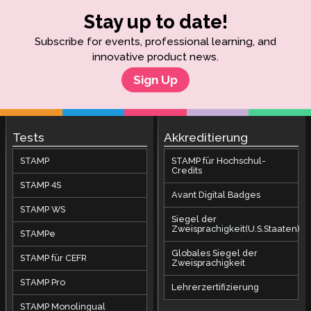
Stay up to date!
Subscribe for events, professional learning, and
innovative product news.
Sign Up
Tests
Akkreditierung
STAMP
STAMP für Hochschul-
Credits
STAMP 4S
Avant Digital Badges
STAMP WS
Siegel der
Zweisprachigkeit(U.S.Staaten)
STAMPe
Globales Siegel der
STAMP für CEFR
Zweisprachigkeit
STAMP Pro
Lehrerzertifizierung
STAMP Monolingual