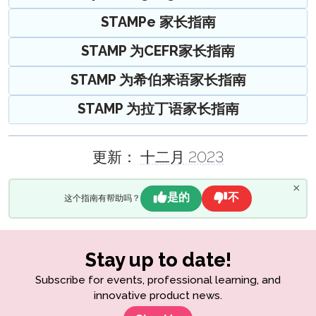
Windows 10 – 虚拟键盘指南
PLACE 入门指南
STAMP 用于CEFR个人能力描述指南
自我评估指南
STAMP WS 监考指南
STAMP 报告指南
STAMP Pro 考试参考指南
STAMP 为 ASL 父母指南
STAMPe 家长指南
阿拉伯语熟练度测试（APT）入门指南
SuperLanguage 测试参与者资料指南
STAMPe 监考指南
手写写作部分指南
STAMP WS报告指南
STAMP WS 自我评估指南
STAMP 用于 ASL 考试参考指南
STAMP 为希伯来语家长指南
SHL 监考指南
STAMPe 报告指南
刻度分数指南
PLACE 自我评估指南
STAMP 为CEFR家长指南
STAMP 手写部分指南
STAMP 为希伯来语考试者指南
STAMP 为拉丁语家长指南
APT 监考指南
PLACE 报告指南
SuperLanguage 自我评估指南
STAMPe 手写写作部分指南
STAMP 标准化分数指南
STAMP 为拉丁语考试者指南
STAMP 为CEFR家长指南
STAMP 为希伯来语家长指南
SuperLanguage 监考指南
SuperLanguage报告指南
SuperLanguage手写写作部分指南
STAMPe 标准化分数指南
PLACE 考生和技术指南
SuperLanguage家长指南
STAMP 为拉丁语家长指南
SHL报告指南
APT 手写写作部分
STAMP 用于CEFR标度分数指南
SuperLanguage 考试参考指南
基准 & 评分指南
阿拉伯语熟练度测试（APT）报告指南
SHL 测试参与者指南
STAMP,
建议的放置级别
STAMP 适用于 ASL,
更新：
十二月 2023
阿拉伯语熟练度测试（APT）考生指南
确定位置与PLACE
和 SuperLanguage
提升指南
×
SHL 建议的安置级别
PLACE
教师提升指南
AvantProctor
是的
不
这个指南有帮助吗？
SHL
考试者能力提升指南
协调员指南
ADVANCE
APT
协调员技术指南
Avant ADVANCE 用户界面：可以期待什么
常见问题
Stay up to date!
STAMP 适用于CEFR
考试者指南
Avant ADVANCE 技术指南
STAMP 常见问题解答
样本测试
考试者技术指南
Subscribe for events, professional learning, and
ADVANCE 常见问题解答
STAMP WS 常见问题解答
innovative product news.
STAMPe 常见问题解答