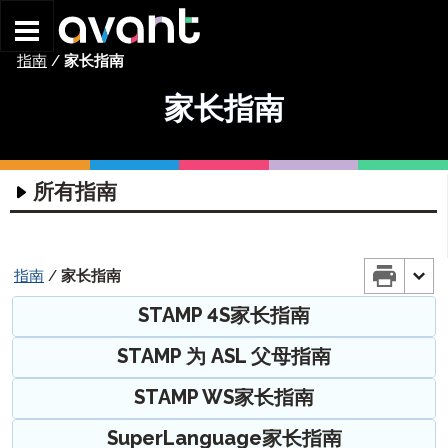
Skip to main content
指南
/
家长指南
家长指南
所有指南
科技指南
评估技术指南
协调员指南
指南
/
家长指南
耳机指南
入门指南
考试参与者指南
STAMP 4S家长指南
编写输入指南
STAMP 团队排班指南
STAMP 入门指南
STAMP 4S 考试参考指南
家长指南
STAMP 为 ASL 父母指南
编写输入指南
个人资料指南
STAMP WS 入门指南
STAMP WS测试参考指南
STAMP 4S家长指南
ChromeOS – 虚拟键盘指南
STAMPe 入门指南
监考指南
STAMP 个人资料指南
STAMPe 考生指南
STAMP WS家长指南
STAMP WS家长指南
Mac电脑 – 虚拟键盘使用说明
SuperLanguage 入门指南
报告指南
STAMPe 个人资料指南
STAMP 监考指南
STAMP 用于CEFR考试参考指南
STAMPe 家长指南
SuperLanguage家长指南