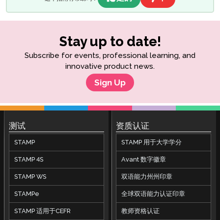
STAMP 为拉丁语家长指南
APT
协调员技术指南
Avant ADVANCE 用户界面：可以期待什么
常见问题
STAMP 为CEFR家长指南
STAMP 适用于CEFR
考试者指南
Avant ADVANCE 技术指南
STAMP 常见问题解答
样本测试
SuperLanguage家长指南
考试者技术指南
ADVANCE 常见问题解答
Stay up to date!
STAMP WS 常见问题解答
STAMPe 常见问题解答
Subscribe for events, professional learning, and
innovative product news.
PLACE 常见问题解答
Sign Up
SHL 常见问题解答
APT 常见问题解答
ADVANCE 常见问题解答
测试
资质认证
STAMP
STAMP 用于大学学分
STAMP 4S
Avant 数字徽章
STAMP WS
双语能力州州印章
STAMPe
全球双语能力认证印章
STAMP 适用于CEFR
教师资格认证