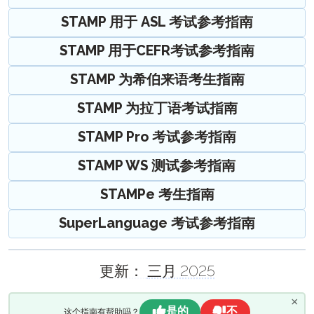
Windows 10 – 虚拟键盘指南
PLACE 入门指南
STAMP 用于CEFR个人能力描述指南
自我评估指南
STAMP WS 监考指南
STAMP 报告指南
STAMP Pro 考试参考指南
STAMP 用于 ASL 考试参考指南
阿拉伯语熟练度测试（APT）入门指南
SuperLanguage 测试参与者资料指南
STAMPe 监考指南
手写写作部分指南
STAMP WS报告指南
STAMP WS 自我评估指南
STAMP 用于 ASL 考试参考指南
SHL 监考指南
STAMPe 报告指南
刻度分数指南
PLACE 自我评估指南
STAMP 用于CEFR考试参考指南
STAMP 手写部分指南
STAMP 为希伯来语考试者指南
APT 监考指南
PLACE 报告指南
SuperLanguage 自我评估指南
STAMPe 手写写作部分指南
STAMP 标准化分数指南
STAMP 为拉丁语考试者指南
STAMP 为希伯来语考生指南
SuperLanguage 监考指南
SuperLanguage报告指南
SuperLanguage手写写作部分指南
STAMPe 标准化分数指南
PLACE 考生和技术指南
STAMP 为拉丁语考试指南
SHL报告指南
APT 手写写作部分
STAMP 用于CEFR标度分数指南
SuperLanguage 考试参考指南
阿拉伯语熟练度测试（APT）报告指南
STAMP Pro 考试参考指南
SHL 测试参与者指南
阿拉伯语熟练度测试（APT）考生指南
STAMP WS 测试参考指南
家长指南
STAMPe 考生指南
STAMP 4S家长指南
基准 & 评分指南
SuperLanguage 考试参考指南
STAMP WS家长指南
STAMP,
建议的放置级别
STAMP 适用于 ASL,
STAMPe 家长指南
确定位置与PLACE
和 SuperLanguage
提升指南
更新：
三月 2025
STAMP 为 ASL 父母指南
SHL 建议的安置级别
PLACE
教师提升指南
AvantProctor
STAMP 为希伯来语家长指南
SHL
考试者能力提升指南
协调员指南
ADVANCE
×
是的
不
这个指南有帮助吗？