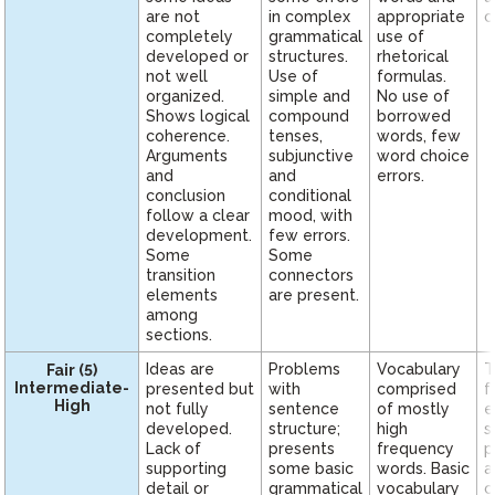
are not
in complex
appropriate
c
completely
grammatical
use of
developed or
structures.
rhetorical
not well
Use of
formulas.
organized.
simple and
No use of
Shows logical
compound
borrowed
coherence.
tenses,
words, few
Arguments
subjunctive
word choice
and
and
errors.
conclusion
conditional
follow a clear
mood, with
development.
few errors.
Some
Some
transition
connectors
elements
are present.
among
sections.
Ideas are
Problems
Vocabulary
T
Fair (5)
Intermediate-
presented but
with
comprised
f
High
not fully
sentence
of mostly
e
developed.
structure;
high
s
Lack of
presents
frequency
p
supporting
some basic
words. Basic
a
detail or
grammatical
vocabulary
c