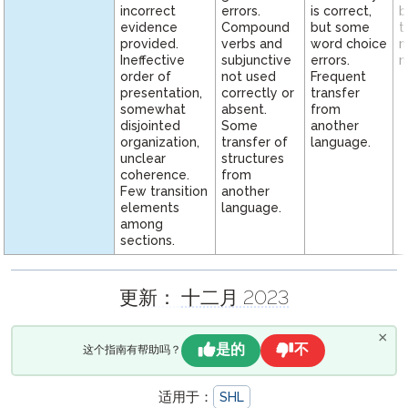
incorrect
errors.
is correct,
b
evidence
Compound
but some
t
provided.
verbs and
word choice
m
Ineffective
subjunctive
errors.
n
order of
not used
Frequent
presentation,
correctly or
transfer
somewhat
absent.
from
disjointed
Some
another
organization,
transfer of
language.
unclear
structures
coherence.
from
Few transition
another
elements
language.
among
sections.
更新：
十二月 2023
×
是的
不
这个指南有帮助吗？
适用于：
SHL