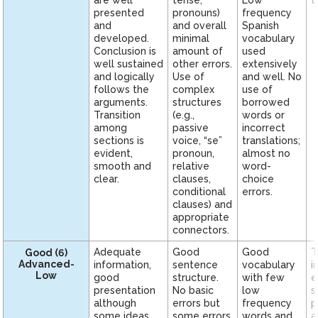
STAMPe 常见问题解答
presented
pronouns)
frequency
and
and overall
Spanish
PLACE 常见问题解答
developed.
minimal
vocabulary
Conclusion is
amount of
used
SHL 常见问题解答
well sustained
other errors.
extensively
and logically
Use of
and well. No
APT 常见问题解答
follows the
complex
use of
ADVANCE 常见问题解答
arguments.
structures
borrowed
Transition
(e.g.,
words or
among
passive
incorrect
sections is
voice, “se”
translations;
evident,
pronoun,
almost no
smooth and
relative
word-
clear.
clauses,
choice
conditional
errors.
clauses) and
appropriate
connectors.
Adequate
Good
Good
T
Good (6)
Advanced-
information,
sentence
vocabulary
i
Low
good
structure.
with few
e
presentation
No basic
low
s
although
errors but
frequency
p
some ideas
some errors
words and
a