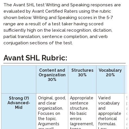
编写输入指南
个人资料指南
STAMP WS 入门指南
STAMP WS测试参考指南
STAMP 4S家长指南
基准 & 评分指南
The Avant SHL test Writing and Speaking responses are
ChromeOS – 虚拟键盘指南
STAMPe 入门指南
监考指南
evaluated by Avant Certified Raters using the rubric
STAMP 个人资料指南
STAMPe 考生指南
STAMP WS家长指南
STAMP,
shown below. Writing and Speaking scores in the 5-7
STAMP 适用于 ASL,
Mac电脑 – 虚拟键盘使用说明
SuperLanguage 入门指南
报告指南
STAMPe 个人资料指南
STAMP 监考指南
STAMP 用于CEFR考试参考指南
STAMPe 家长指南
和 SuperLanguage
range are a result of a test taker having scored
Windows 10 – 虚拟键盘指南
PLACE 入门指南
STAMP 用于CEFR个人能力描述指南
自我评估指南
STAMP WS 监考指南
STAMP 报告指南
STAMP Pro 考试参考指南
sufficiently high on the lexical recognition, dictation,
STAMP 为 ASL 父母指南
PLACE
partial translation, sentence completion, and verb
阿拉伯语熟练度测试（APT）入门指南
SuperLanguage 测试参与者资料指南
STAMPe 监考指南
手写写作部分指南
STAMP WS报告指南
STAMP WS 自我评估指南
STAMP 用于 ASL 考试参考指南
STAMP 为希伯来语家长指南
SHL
conjugation sections of the test.
SHL 监考指南
STAMPe 报告指南
刻度分数指南
PLACE 自我评估指南
STAMP 手写部分指南
STAMP 为希伯来语考试者指南
STAMP 为拉丁语家长指南
APT
APT 监考指南
PLACE 报告指南
SuperLanguage 自我评估指南
Avant SHL Rubric:
STAMPe 手写写作部分指南
STAMP 标准化分数指南
STAMP 为拉丁语考试者指南
STAMP 为CEFR家长指南
STAMP 适用于CEFR
SuperLanguage 监考指南
SuperLanguage报告指南
SuperLanguage手写写作部分指南
STAMPe 标准化分数指南
PLACE 考生和技术指南
SuperLanguage家长指南
建议的放置级别
Content and
Structures
Vocabulary
SHL报告指南
APT 手写写作部分
STAMP 用于CEFR标度分数指南
SuperLanguage 考试参考指南
Organization
30%
20%
确定位置与PLACE
提升指南
30%
阿拉伯语熟练度测试（APT）报告指南
SHL 测试参与者指南
SHL 建议的安置级别
教师提升指南
AvantProctor
阿拉伯语熟练度测试（APT）考生指南
考试者能力提升指南
协调员指南
ADVANCE
Original, good,
Appropriate
Varied
S
Strong (7)
Advanced-
and clear
sentence
vocabulary
p
协调员技术指南
Avant ADVANCE 用户界面：可以期待什么
常见问题
Mid
organization.
structure.
and
a
Focuses on
No basic
appropriate
c
考试者指南
Avant ADVANCE 技术指南
STAMP 常见问题解答
样本测试
the topic.
errors
rhetorical
a
考试者技术指南
Arguments
(agreement,
formulas.
a
ADVANCE 常见问题解答
STAMP WS 常见问题解答
are well
tense,
Low
t