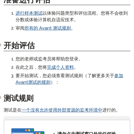
STAMP 为希伯来语家长指南
SHL
考试者能力提升指南
协调员指南
ADVANCE
STAMP 为拉丁语家长指南
APT
协调员技术指南
Avant ADVANCE 用户界面：可以期待什么
进行样本测试
以体验问题类型和评估流程。您将不会收到
常见问题
STAMP 为CEFR家长指南
分数或体验计算机自适应技术。
STAMP 适用于CEFR
考试者指南
Avant ADVANCE 技术指南
STAMP 常见问题解答
样本测试
审阅
所有的 Avant 测试规则
。
SuperLanguage家长指南
考试者技术指南
ADVANCE 常见问题解答
STAMP WS 常见问题解答
STAMPe 常见问题解答
开始评估
PLACE 常见问题解答
您的老师或监考员将帮助您登录。
SHL 常见问题解答
在此之后，您将
完成个人资料
。
APT 常见问题解答
要开始测试，您必须查看测试规则（了解更多关于
参加
ADVANCE 常见问题解答
Avant测试的规则
）：
测试规则
测试是在
一个没有允许使用外部资源的监考环境中
进行的。
[ snippet block: STAMP Test Rules ]
请勿点击测试窗口外的任何地