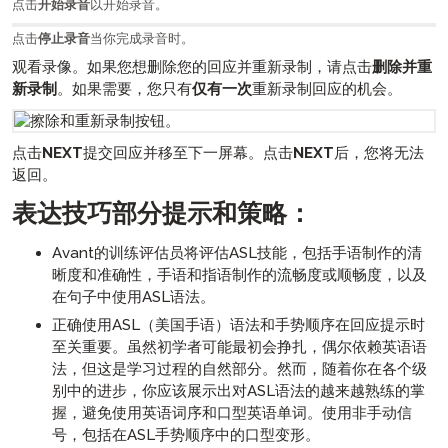
点击
开始录音
以开始录音。
点击
停止录音
当你完成录音时。
观看录像。如果您想删除您的回应并重新录制，请点击
删除并重
新录制
。如果需要，您只有
仅有一次
重新录制回应的机会。
点击
NEXT
提交回应并移至下一屏幕。点击
NEXT
后，您将无法
返回。
表达技巧部分提示和策略：
Avant的训练评估员将评估ASL技能，包括手语制作的清
晰度和准确性，手语和指语制作的流畅度或顺畅度，以及
在句子中使用ASL语法。
正确使用ASL（美国手语）语法和手势顺序在回应提示时
至关重要。虽然初学者可能最初会挣扎，偶尔依赖英语语
法，但这是学习过程的自然部分。然而，随着你在各个级
别中的进步，你应该展示出对ASL语法的越来越熟练的掌
握，避免使用英语词序和口型英语单词。使用非手动信
号，包括在ASL手势顺序中的口型变形。