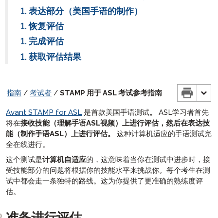
Mac电脑 – 虚拟键盘使用说明
SuperLanguage 入门指南
报告指南
STAMPe 个人资料指南
STAMP 监考指南
STAMP 用于CEFR考试参考指南
表达部分（美国手语的制作）
Windows 10 – 虚拟键盘指南
PLACE 入门指南
STAMP 用于CEFR个人能力描述指南
自我评估指南
STAMP WS 监考指南
STAMP 报告指南
STAMP Pro 考试参考指南
恢复评估
阿拉伯语熟练度测试（APT）入门指南
SuperLanguage 测试参与者资料指南
STAMPe 监考指南
手写写作部分指南
STAMP WS报告指南
STAMP WS 自我评估指南
STAMP 用于 ASL 考试参考指南
完成评估
SHL 监考指南
STAMPe 报告指南
刻度分数指南
PLACE 自我评估指南
STAMP 手写部分指南
STAMP 为希伯来语考试者指南
获取评估结果
APT 监考指南
PLACE 报告指南
SuperLanguage 自我评估指南
STAMPe 手写写作部分指南
STAMP 标准化分数指南
STAMP 为拉丁语考试者指南
SuperLanguage 监考指南
SuperLanguage报告指南
SuperLanguage手写写作部分指南
STAMPe 标准化分数指南
PLACE 考生和技术指南
SHL报告指南
指南
/
考试者
/
STAMP 用于 ASL 考试参考指南
APT 手写写作部分
STAMP 用于CEFR标度分数指南
SuperLanguage 考试参考指南
阿拉伯语熟练度测试（APT）报告指南
SHL 测试参与者指南
Avant STAMP for ASL
是首款美国手语测试
。
ASL学习者首先
将在
接收技能（理解手语ASL视频）上进行评估，然后在表达技
阿拉伯语熟练度测试（APT）考生指南
能（制作手语ASL）上进行评估。
这种计算机适应的手语测试完
家长指南
全在线进行。
STAMP 4S家长指南
基准 & 评分指南
这个测试是
计算机自适应
的，这意味着当你在测试中进步时，接
受技能部分的问题将根据你的技能水平来挑战你。每个考生在测
STAMP WS家长指南
STAMP,
建议的放置级别
试中都会走一条独特的路线。这为你提供了更准确的熟练度评
STAMP 适用于 ASL,
STAMPe 家长指南
确定位置与PLACE
和 SuperLanguage
提升指南
估。
STAMP 为 ASL 父母指南
SHL 建议的安置级别
PLACE
教师提升指南
AvantProctor
准备进行评估