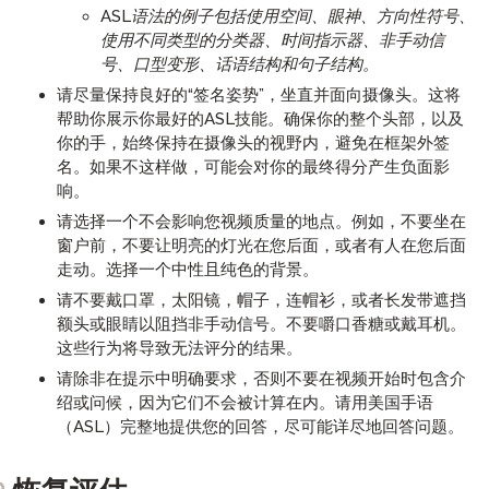
ASL语法的例子包括使用空间、眼神、方向性符号、
使用不同类型的分类器、时间指示器、非手动信
号、口型变形、话语结构和句子结构。
请尽量保持良好的“签名姿势”，坐直并面向摄像头。这将
帮助你展示你最好的ASL技能。确保你的整个头部，以及
你的手，始终保持在摄像头的视野内，避免在框架外签
名。如果不这样做，可能会对你的最终得分产生负面影
响。
请选择一个不会影响您视频质量的地点。例如，不要坐在
窗户前，不要让明亮的灯光在您后面，或者有人在您后面
走动。选择一个中性且纯色的背景。
请不要戴口罩，太阳镜，帽子，连帽衫，或者长发带遮挡
额头或眼睛以阻挡非手动信号。不要嚼口香糖或戴耳机。
这些行为将导致无法评分的结果。
请除非在提示中明确要求，否则不要在视频开始时包含介
绍或问候，因为它们不会被计算在内。请用美国手语
（ASL）完整地提供您的回答，尽可能详尽地回答问题。