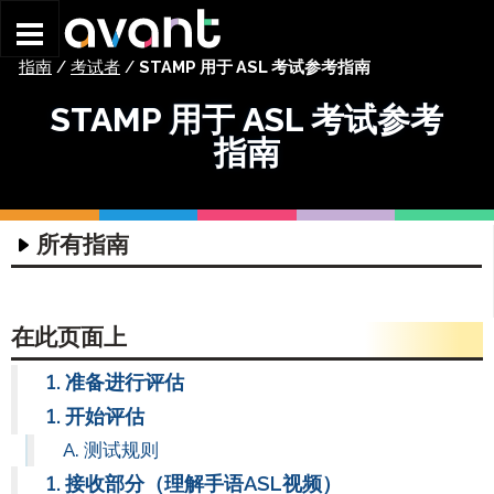
Skip to main content
指南
/
考试者
/
STAMP 用于 ASL 考试参考指南
STAMP 用于 ASL 考试参考
指南
所有指南
科技指南
评估技术指南
协调员指南
在此页面上
耳机指南
入门指南
考试参与者指南
准备进行评估
编写输入指南
STAMP 团队排班指南
STAMP 入门指南
STAMP 4S 考试参考指南
开始评估
编写输入指南
个人资料指南
STAMP WS 入门指南
STAMP WS测试参考指南
测试规则
ChromeOS – 虚拟键盘指南
STAMPe 入门指南
监考指南
STAMP 个人资料指南
STAMPe 考生指南
接收部分（理解手语ASL视频）