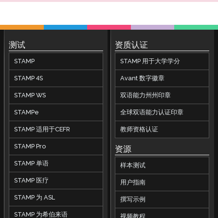
SHL 建议的安置级别
PLACE
教师提升指南
AvantProctor
STAMP 用于 ASL 考试参考指南
STAMP 为希伯来语家长指南
SHL
考试者能力提升指南
协调员指南
ADVANCE
STAMP 为希伯来语考试者指南
STAMP 为拉丁语家长指南
APT
协调员技术指南
Avant ADVANCE 用户界面：可以期待什么
常见问题
STAMP 为拉丁语考试者指南
STAMP 为CEFR家长指南
测试
资质认证
STAMP 适用于CEFR
考试者指南
Avant ADVANCE 技术指南
STAMP 常见问题解答
样本测试
PLACE 考生和技术指南
SuperLanguage家长指南
STAMP
STAMP 用于大学学分
考试者技术指南
ADVANCE 常见问题解答
STAMP WS 常见问题解答
SuperLanguage 考试参考指南
STAMP 4S
Avant 数字徽章
STAMPe 常见问题解答
SHL 测试参与者指南
PLACE 常见问题解答
STAMP WS
双语能力州州印章
阿拉伯语熟练度测试（APT）考生指南
SHL 常见问题解答
STAMPe
全球双语能力认证印章
APT 常见问题解答
STAMP 适用于CEFR
教师资格认证
ADVANCE 常见问题解答
STAMP Pro
资源
STAMP 单语
样本测试
STAMP 医疗
用户指南
STAMP 为 ASL
撰写示例
STAMP 为希伯来语
视频教程