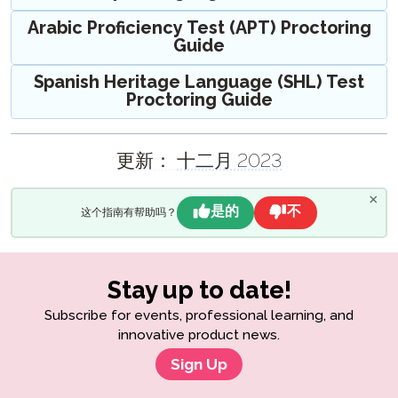
Windows 10 – 虚拟键盘指南
PLACE 入门指南
STAMP 用于CEFR个人能力描述指南
STAMP WS 监考指南
Arabic Proficiency Test (APT) Proctoring
阿拉伯语熟练度测试（APT）入门指南
SuperLanguage 测试参与者资料指南
STAMPe 监考指南
Guide
SHL 监考指南
Spanish Heritage Language (SHL) Test
APT 监考指南
Proctoring Guide
SuperLanguage 监考指南
报告指南
更新：
十二月 2023
自我评估指南
STAMP 报告指南
手写写作部分指南
STAMP WS报告指南
STAMP WS 自我评估指南
×
是的
不
这个指南有帮助吗？
STAMPe 报告指南
刻度分数指南
PLACE 自我评估指南
STAMP 手写部分指南
PLACE 报告指南
SuperLanguage 自我评估指南
STAMPe 手写写作部分指南
考试参与者指南
STAMP 标准化分数指南
SuperLanguage报告指南
SuperLanguage手写写作部分指南
STAMPe 标准化分数指南
STAMP 4S 考试参考指南
家长指南
Stay up to date!
SHL报告指南
APT 手写写作部分
STAMP 用于CEFR标度分数指南
STAMP WS测试参考指南
STAMP 4S家长指南
基准 & 评分指南
Subscribe for events, professional learning, and
阿拉伯语熟练度测试（APT）报告指南
innovative product news.
STAMPe 考生指南
STAMP WS家长指南
STAMP,
建议的放置级别
STAMP 适用于 ASL,
Sign Up
STAMP 用于CEFR考试参考指南
STAMPe 家长指南
确定位置与PLACE
和 SuperLanguage
提升指南
STAMP Pro 考试参考指南
STAMP 为 ASL 父母指南