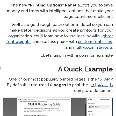
The new
“Printing Options” 
money and trees with intelligen
pa
We’ll also go through each opt
make better decisions as you c
organization. You’ll learn how to
font weights
, and use less pape
.
a
Let’s jump i
A 
One of our most popularly print
10 pages
t