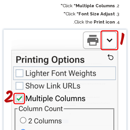
Click
“
Clic
.