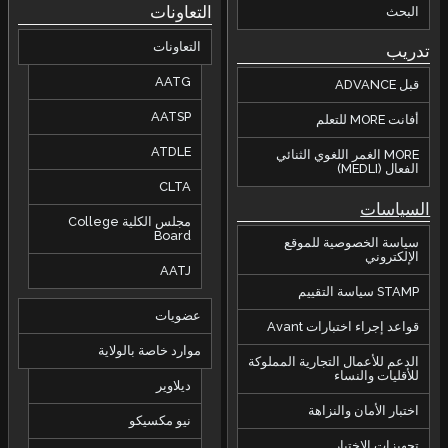
التعاونات
التعاونات
AATG
AATSP
ATDLE
CLTA
مجلس الكلية College
Board
AATJ
عضويات
موارد خاصة بالولاية
كة
ديلاوير
نيو مكسيكو