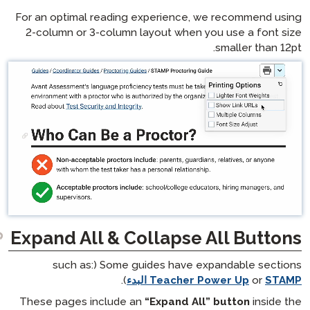
For an optimal reading experie
2-column or 3-column layout w
Expand All & Collap
Some guides have e
).
Teach
These pages include an
“Expan