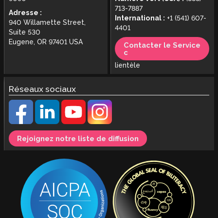
713-7887
Adresse :
International :
+1 (541) 607-
940 Willamette Street,
4401
Suite 530
Eugene, OR 97401 USA
Contacter le Service
c
lientèle
Réseaux sociaux
Rejoignez notre liste de diffusion