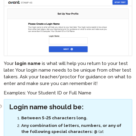
STAMP ASL 시험 응시자 가이드
STAMP 히브리어 부모 가이드
SHL
테스트 응시자 파워 업 가이드
코디네이터 가이드
ADVANCE
STAMP 히브리어 시험 응시자 가이드
STAMP 라틴어 부모 가이드
APT
코디네이터 기술 가이드
Avant ADVANCE 사용자 인터페이스: 기대할 점
자주 묻는 질문
은 무엇인가요
STAMP 라틴어 시험 응시자 가이드
STAMP CEFR 부모 가이드를 위한
STAMP CEFR을 위한
시험 응시자 가이드
STAMP 자주 묻는 질문
샘플 테스트
Avant ADVANCE 기술 가이드
PLACE 응시자 및 기술 가이드
SuperLanguage 부모 가이드
시험 응시자 기술 가이드
STAMP WS 자주 묻는 질문
ADVANCE 자주 묻는 질문들
SuperLanguage 시험 응시자 가이드
STAMPe 자주 묻는 질문
SHL 시험 응시자 가이드
PLACE 자주 묻는 질문
아랍어 능력 시험 (APT) 응시자 가이드
Your
login name
is what will help you return to your test
SHL 자주 묻는 질문들
later. Your login name needs to be unique from other test
APT FAQs
takers. Ask your teacher/proctor for guidance on what to
enter and make sure you can remember it!
ADVANCE 자주 묻는 질문들
Examples: Your Student ID or Full Name
Login name should be:
Between 5-25 characters long.
Any combination of letters, numbers, or any of
the following special characters:
@
(at