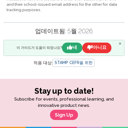
and their school-issued email address for the other for data
tracking purposes.
업데이트됨:
5월 2026
×
네
아니요
이 가이드가 도움이 되었나요?
적용 대상:
STAMP CEFR을 위한
Stay up to date!
Subscribe for events, professional learning, and
innovative product news.
Sign Up