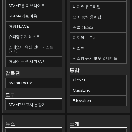
STAMP을 히브리어로
비디오 튜토리얼
STAMP 라틴어용
언어 능력 용어집
아방 PLACE
주별 리소스
슈퍼랭귀지 테스트
디지털 브로셔
스페인어 유산 언어 테스트
이벤트
(SHL)
시스템 유지 보수 업데이트
아랍어 능력 시험 (APT)
통합
감독관
Clever
AvantProctor
ClassLink
도구
Ellevation
STAMP 보고서 분할기
뉴스
소개