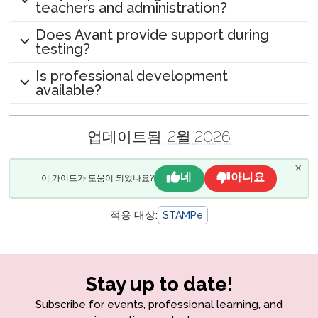
teachers and administration?
Does Avant provide support during
testing?
Is professional development
available?
업데이트됨:
2월 2026
×
네
아니요
이 가이드가 도움이 되었나요?
적용 대상:
STAMPe
Stay up to date!
Subscribe for events, professional learning, and