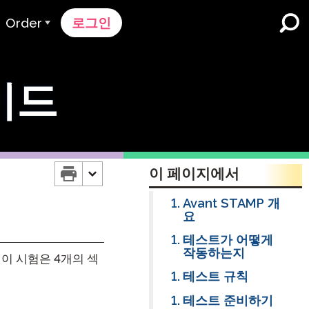
Order
로그인
주문 과정
가이드
가격 책정
K-12 학교 및 교육구
듀얼 언어 몰입
견적 요청하기
영어 학습자 프로그램
Contact Sales
이 페이지에서
고등 교육
지원팀에 문의하세요
Avant STAMP 개
직장들
요
k
테스트가 어떻게
작동하는지
 이 시험은 4개의 섹
테스트 규칙
n
테스트 준비하기
nk 온보딩