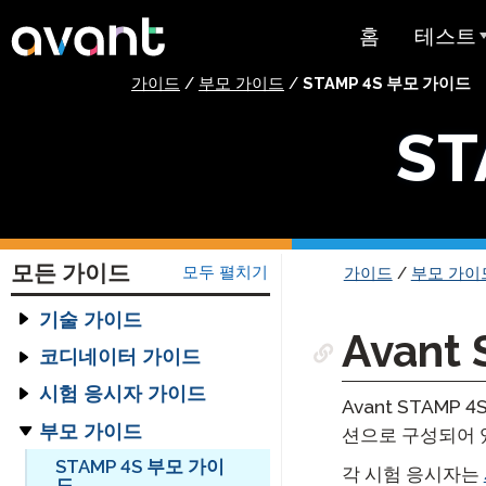
Skip to main content
홈
테스트
가이드
/
부모 가이드
/
STAMP 4S 부모 가이드
테스트 
ST
STAMP
PLACE
슈퍼랭귀
모든 가이드
모두 펼치기
가이드
/
부모 가이
스페인어 유
스트
기술 가이드
Avant
평가 기술 가이드
코디네이터 가이드
아랍어 능력
헤드셋 가이드
시작하기 가이드
시험 응시자 가이드
Avant STAM
가격 책정
글쓰기 입력 가이드
STAMP 그룹 로스터링
STAMP 시작하기
STAMP 4S 시험 응시
부모 가이드
션으로 구성되어 
가이드
자 가이드
테스트 
글쓰기 입력 가이드
STAMP WS 시작하기
STAMP 4S 부모 가이
각 시험 응시자는
프로필 가이드
STAMP WS 시험 응시
드