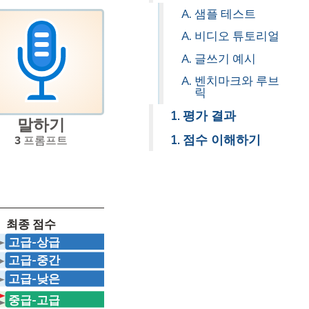
샘플 테스트
온보딩
비디오 튜토리얼
글쓰기 예시
 그룹 로스터링
벤치마크와 루브
릭
평가 결과
말하기
점수 이해하기
3
프롬프트
최종 점수
고급-상급
고급-중간
고급-낮은
중급-고급