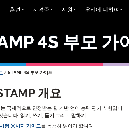
훈련
자격증
자원
우리에 대하여
개요
아방 ADVANCE
STAMP에 대한 대학 학점
샘플 테스트
Avant에 대하여
AMP 4S 부모 
아방 MORE 러닝
Avant 디지털 배지
사용자 가이드
우리가 봉사하는 대상
모든 STAMP 테스트
아방 MORE 러닝
STAMP 4S
MEDLI (이중 언어 몰입)
미라 언어 학습
양언어 구사 주 씰
글쓰기 예시
우리 팀
STAMP WS
MORE 학습에 연락하기
지 테스트
교사 자격증
글로벌 양언어 숙달 인증서
STAMP 개인 보고서
평가자 & 평가 등급
드
/
STAMP 4S 부모 가이드
STAMPe
산 언어 (SHL) 테
비디오 튜토리얼
연구
커리어
SHL 테스트 디자인
STAMP CEFR을 위한
 STAMP 개요
SHL 테스트 섹션 설명
사용자 가이드
통합
협업
ClassLin
 시험 (APT)
STAMP Pro
Clever
비디오 튜토리얼
신뢰 & 준수
P 4S는 국제적으로 인정받는 웹 기반 언어 능력 평가 시험입니다.
STAMP 단일 언어
있습니다:
읽기
,
쓰기
,
듣기
그리고
말하기
.
Ellevatio
숙박 시설
언어
시험 응시자 가이드
를 꼼꼼히 읽어야 합니다.
STAMP 의료
ClassLi