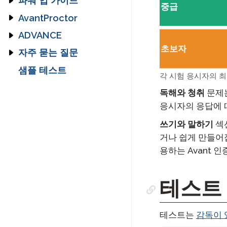
파워 업 가이드
드
중급
기
PLACE
교사 파워 업 가이드
AvantProctor
아랍어 능력 시험
SHL 제안 배치 레벨
(APT) 응시자 가이드
SHL
테스트 응시자 파워 업
코디네이터 가이드
ADVANCE
가이드
초보자
APT
코디네이터 기술 가이
Avant ADVANCE 사용
자주 묻는 질문
드
자 인터페이스: 기대할
STAMP CEFR을 위한
점은 무엇인가요
STAMP 자주 묻는 질문
샘플 테스트
시험 응시자 가이드
각 시험 응시자의 최
Avant ADVANCE 기술
STAMP WS 자주 묻는
시험 응시자 기술 가이
독해와 청취
문제는
가이드
질문
드
응시자의 응답에 
ADVANCE 자주 묻는
STAMPe 자주 묻는 질
질문들
문
쓰기와 말하기
섹
PLACE 자주 묻는 질문
거나 쉽게 만들어
용하는 Avant 
SHL 자주 묻는 질문들
APT FAQs
테스트
ADVANCE 자주 묻는
질문들
테스트는
감독이 