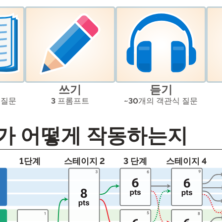
팟캐스트
STAMP ASL을 위한
클레버 
블로그
요청
STAMP을 히브리어로
STAMP
이벤트
STAMP 라틴어용
쓰기
듣기
 질문
3
프롬프트
~30
개의 객관식 질문
가 어떻게 작동하는지
1단계
스테이지 2
3 단계
스테이지 4