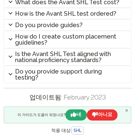
What does the Avant SHL Test cost?
How is the Avant SHL test ordered?
Do you provide guides?
How do I create custom placement
guidelines?
Is the Avant SHL Test aligned with
national proficiency standards?
Do you provide support during
testing?
업데이트됨:
February 2023
×
네
아니요
이 가이드가 도움이 되었나요?
적용 대상:
SHL