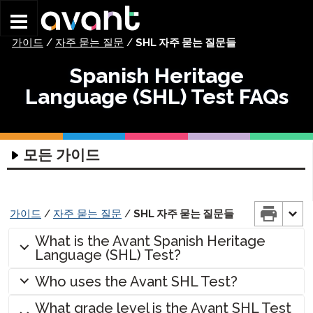
Skip to main content
가이드
/
자주 묻는 질문
/
SHL 자주 묻는 질문들
Spanish Heritage
Language (SHL) Test FAQs
모든 가이드
기술 가이드
평가 기술 가이드
코디네이터 가이드
가이드
/
자주 묻는 질문
/
SHL 자주 묻는 질문들
헤드셋 가이드
시작하기 가이드
시험 응시자 가이드
What is the Avant Spanish Heritage
글쓰기 입력 가이드
STAMP 그룹 로스터링 가이드
STAMP 시작하기
STAMP 4S 시험 응시자 가이드
Language (SHL) Test?
부모 가이드
글쓰기 입력 가이드
프로필 가이드
STAMP WS 시작하기
STAMP WS 시험 응시자 가이드
STAMP 4S 부모 가이드
벤치마크 & 루브릭 가이드
Who uses the Avant SHL Test?
ChromeOS – 가상 키보드 사용법
STAMPe 시작하기
감독 가이드
STAMP 프로필 가이드
STAMPe 시험 응시자 가이드
STAMP WS 부모 가이드
STAMP,
제안된 배치 레벨
What grade level is the Avant SHL Test
STAMP for ASL,