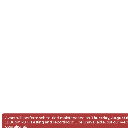
Avant will perform scheduled maintenance on
Thursday, August 
11:00pm PDT. Testing and reporting will be unavailable, but our web
operational.