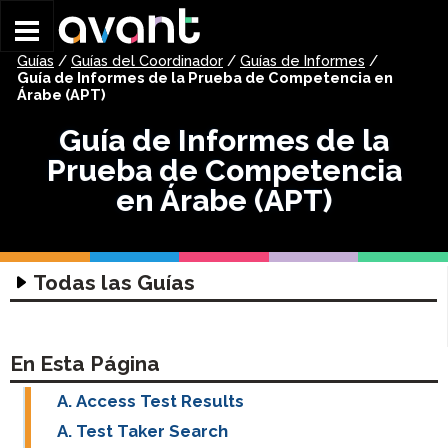
Skip to main content
Guías
/
Guías del Coordinador
/
Guías de Informes
/
Guía de Informes de la Prueba de Competencia en
Árabe (APT)
Guía de Informes de la
Prueba de Competencia
en Árabe (APT)
Todas las Guías
Guías de Tecnología
Guía de Tecnología de Evaluación
Guías del Coordinador
En Esta Página
Guía de Auriculares
Guías para Empezar
Access Test Results
Guía de Entrada de Escritura
STAMP Guía de Registro de Grupo
STAMP Comenzando
Test Taker Search