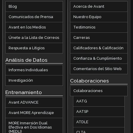
Blog
Acerca de Avant
Comunicados de Prensa
Nuestro Equipo
Avant en los Medios
Testimonios
Únete a la Lista de Correos
Carreras
Respuesta a Litigios
Calificadores & Calificación
Confianza & Cumplimiento
Análisis de Datos
Comentarios del Sitio Web
Informes Individuales
Colaboraciones
Investigación
Colaboraciones
Entrenamiento
AATG
Avant ADVANCE
AATSP
Avant MORE Aprendizaje
ATDLE
MORE Inmersión Dual
Efectiva en Dos Idiomas
(MEDLI)
CLTA