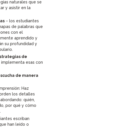
gias naturales que se
tar y asistir en la
as
– los estudiantes
apas de palabras que
iones con el
iamente aprendido y
án su profundidad y
ulario.
estrategias de
 implementa esas con
a escucha de manera
omprensión: Haz
rden los detalles
, abordando: quién,
do, por qué y cómo
.
iantes escriban
ue han leído o