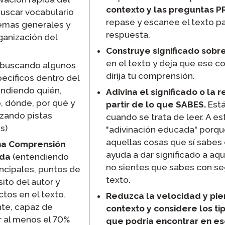
contexto y las preguntas 
buscar vocabulario
repase y escanee el texto par
emas generales y
respuesta.
anización del
Construye significado sobr
en el texto y deja que ese 
buscando algunos
dirija tu comprensión.
ecíficos dentro del
ondiendo quién,
Adivina el significado o la 
, dónde, por qué y
partir de lo que SABES.
Está
izando pistas
cuando se trata de leer. A e
s)
"adivinación educada" porqu
aquellas cosas que sí sabes 
na Comprensión
ayuda a dar significado a aq
nda
(entendiendo
no sientes que sabes con se
incipales, puntos de
texto.
sito del autor y
tos en el texto.
Reduzca la velocidad y pie
te, capaz de
contexto y considere los ti
 al menos el 70%
que podría encontrar en es