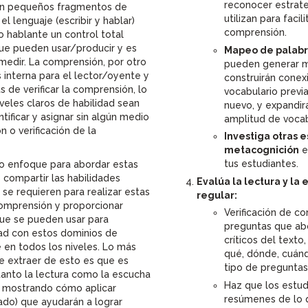
reconocer estrate
on pequeños fragmentos de
utilizan para facili
el lenguaje (escribir y hablar)
comprensión.
o hablante un control total
que pueden usar/producir y es
Mapeo de palabr
 medir. La comprensión, por otro
pueden generar m
interna para el lector/oyente y
construirán conex
s de verificar la comprensión, lo
vocabulario prev
veles claros de habilidad sean
nuevo, y expandir
ntificar y asignar sin algún medio
amplitud de vocab
 o verificación de la
Investiga otras 
metacognición
e
tus estudiantes.
ro enfoque para abordar estas
 compartir las habilidades
Evalúa la lectura y l
se requieren para realizar estas
regular:
comprensión y proporcionar
Verificación de c
que se pueden usar para
preguntas que abo
dad con estos dominios de
críticos del texto
 en todos los niveles. Lo más
qué, dónde, cuán
e extraer de esto es que es
tipo de preguntas
tanto la lectura como la escucha
Haz que los estud
, mostrando cómo aplicar
resúmenes de lo q
ado) que ayudarán a lograr