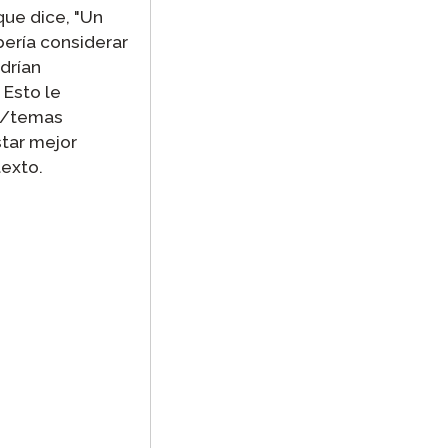
que dice, "Un
bería considerar
drían
 Esto le
io/temas
star mejor
texto.