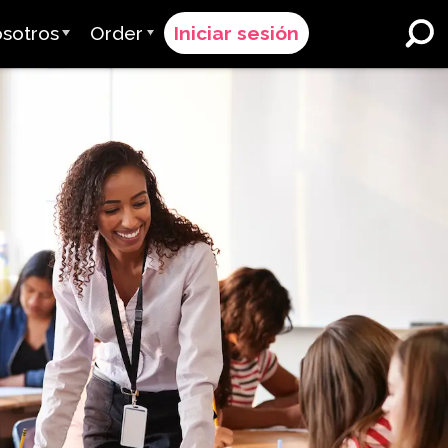
sotros
Order
Iniciar sesión
 Avant
Proceso de Pedido
ervimos
Precios
Escuelas y Distritos K-12
Inmersión Dual en Idiomas
quipo
Solicitar un Presupuesto
Programas para Aprendices
es & Calificación
Contact Sales
de Inglés
Contactar Soporte
Educación Superior
iones
Lugares de trabajo
ClassLink
 & Cumplimiento
Astuto
Ellevation