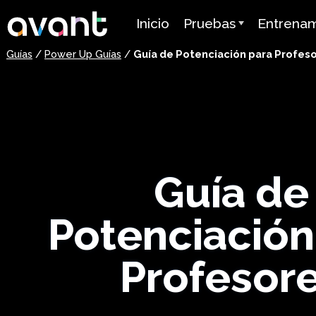
Skip to main content
Inicio
Pruebas
Entrena
Guías
/
Power Up Guías
/
Guía de Potenciación para Profes
Resumen de la Prueba
Avant AD
STAMP
Avant MOR
PLACE
Mira Apre
Idiomas
SuperLanguage Prueba
Certifica
Guía de
Prueba de Lengua
Herencia Española (SHL
Tutoriale
Potenciación
Prueba de Competenci
Guías de 
Árabe (APT)
Profesor
Precios
Prueba de Idiomas