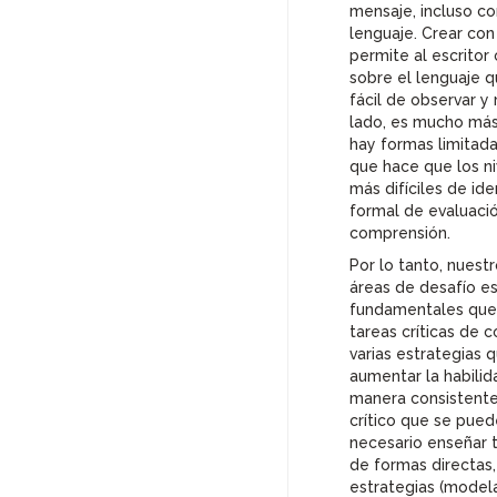
mensaje, incluso c
frecuentes
Examinado de
lenguaje. Crear con 
SuperLanguage
PLACE Preguntas
permite al escritor 
frecuentes
Guía para el
sobre el lenguaje 
Participante del Test
fácil de observar y
SHL Preguntas
SHL
lado, es mucho más 
Frecuentes
Guía para el
hay formas limitada
APT Preguntas
Participante del
que hace que los ni
Frecuentes
Examen de
más difíciles de ide
Competencia en
formal de evaluación
ADVANCE Preguntas
Árabe (APT) Arabic
comprensión.
frecuentes
Proficiency Test
(APT) Test Taker
Por lo tanto, nuest
Guide
áreas de desafío es
fundamentales que 
tareas críticas de 
varias estrategias 
aumentar la habili
manera consistente
crítico que se pued
necesario enseñar 
de formas directas
estrategias (model