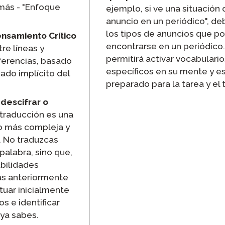
 más - "Enfoque
ejemplo, si ve una situación 
anuncio en un periódico", de
los tipos de anuncios que po
ensamiento Crítico
encontrarse en un periódico.
re líneas y
permitirá activar vocabular
ferencias, basado
específicos en su mente y e
cado implícito del
preparado para la tarea y el 
descifrar o
traducción es una
o más compleja y
 No traduzcas
palabra, sino que,
abilidades
s anteriormente
tuar inicialmente
os e identificar
 ya sabes.