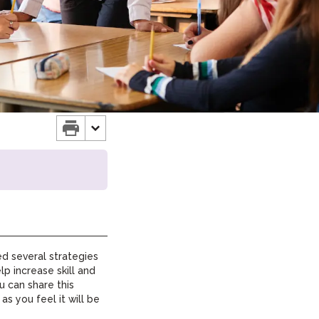
ClassLink Onboarding
Incorporación Inteligente
STAMP Gestión de Grupos
ed several strategies
lp increase skill and
u can share this
as you feel it will be