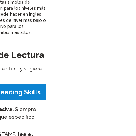
stas simples de
n para los niveles más
uede hacer en inglés
tes de nivel más bajo o
ivo para los
veles más altos.
 de Lectura
Lectura
y sugiere
eading Skills
asiva.
Siempre
que específico
 STAMP,
lea el