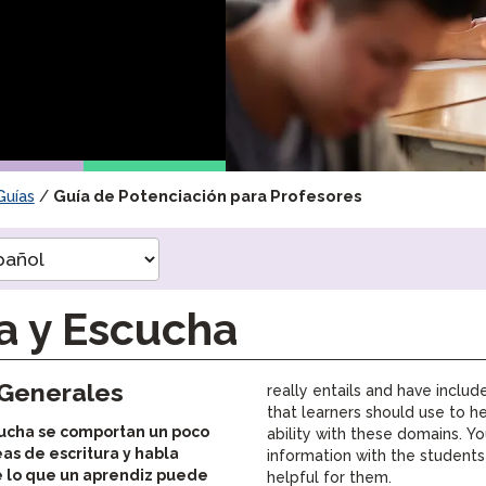
Podcast
STAMP para LSA
Blog
STAMP para hebreo
Eventos
STAMP para latín
Guías
/
Guía de Potenciación para Profesores
a y Escucha
 Generales
really entails and have includ
that learners should use to he
scucha se comportan un poco
ability with these domains. Yo
eas de escritura y habla
information with the students 
e lo que un aprendiz puede
helpful for them.