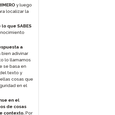
PRIMERO
y luego
a localizar la
e lo que SABES
conocimiento
respuesta a
 bien adivinar
sto lo llamamos
e se basa en
del texto y
uellas cosas que
guridad en el
nse en el
pos de cosas
e contexto.
Por