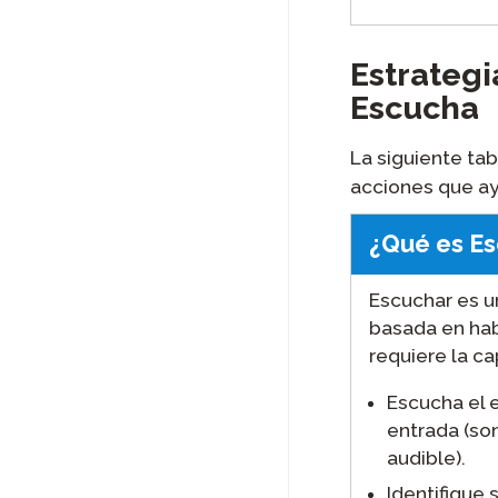
Estrategi
Escucha
La siguiente ta
acciones que ay
¿Qué es E
Escuchar es u
basada en hab
requiere la c
Escucha el 
entrada (so
audible).
Identifique 