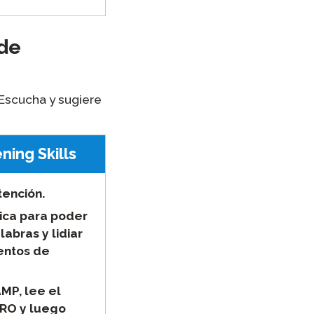
 de
Escucha
y sugiere
ning Skills
tención.
ica para poder
labras y lidiar
entos de
MP, lee el
ERO y luego