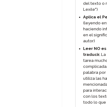
del texto o
Lexile")
Aplica el P
(leyendo ent
haciendo in
en el signifi
autor)
Leer NO es 
traducir.
La 
tarea much
complicada.
palabra por 
utiliza las h
mencionada
para interac
con los text
todo lo que