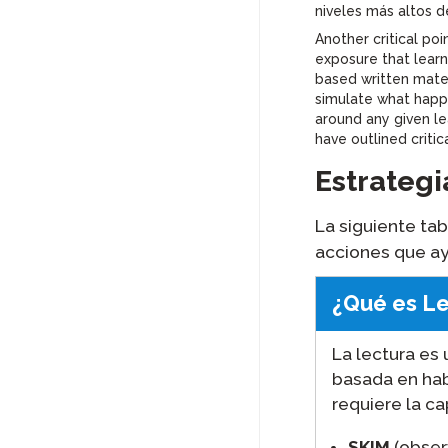
niveles más altos 
Another critical poi
exposure that learn
based written mate
simulate what happ
around any given lea
have outlined critica
Estrategi
La siguiente ta
acciones que ay
¿Qué es L
La lectura es 
basada en hab
requiere la c
SKIM
(obser