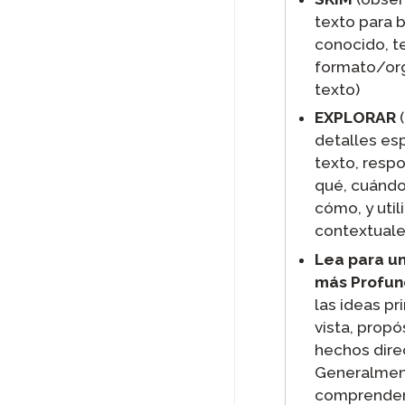
texto para 
conocido, t
formato/org
texto)
EXPLORAR
(
detalles esp
texto, resp
qué, cuándo
cómo, y util
contextuale
Lea para u
más Profu
las ideas pr
vista, propó
hechos direc
Generalmen
comprender