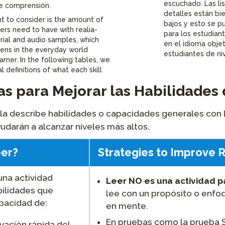
escuchado. Las li
de comprensión.
detalles están bie
nt to consider is the amount of
bajos y esto se p
ers need to have with realia-
para los estudian
rial and audio samples, which
en el idioma objet
ens in the everyday world
estudiantes de ni
rner. In the following tables, we
l definitions of what each skill
as para Mejorar las Habilidades
bla describe habilidades o capacidades generales con
udarán a alcanzar niveles más altos.
eer?
Strategies to Improve R
una actividad
Leer NO es una actividad p
ilidades que
lee con un propósito o enfo
apacidad de:
en mente.
En pruebas como la prueba
vación rápida del