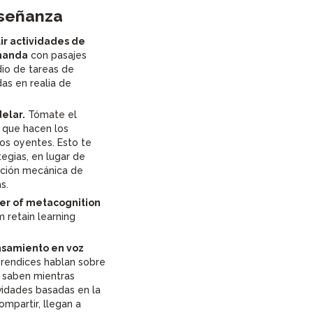
nseñanza
uir actividades de
manda
con pasajes
io de tareas de
as en realia de
elar.
Tómate el
 que hacen los
os oyentes. Esto te
egias, en lugar de
ción mecánica de
s.
er of metacognition
m retain learning
nsamiento en voz
prendices hablan sobre
 saben mientras
ividades basadas en la
mpartir, llegan a