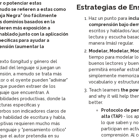
 o potenciar estas
Estrategias de E
nudo se refieren a estas como
aja Negra" (no fácilmente
Haz un punto para
incl
s dominios basados en la
comprensión bajo de
eren más exposición a
escritos y hablados/aud
 hablado junto con la aplicación
lectura y escucha basad
ecíficas para ayudar a
manera (más) regular.
ensión (aumentar la
Modelar, Modelar, Mod
tiempo para modelar lo
exto (longitud y género del
buenos lectores y buen
idad del lenguaje sí juegan un
permitirá enseñar estrat
nsión, a menudo se trata más
simplemente memoriza
tor o el oyente pueden "adivinar"
vocabulario y estructura
o que pueden extraer de los
Teach learners
the pow
uaje que encuentran. A
and why it will help the
abilidades productivas, donde la
better.
cturas específicas y
Protocolo de pe
erbos son indicadores claros de
alta (TAP)
- los a
 habilidad de escritura y habla,
lo que saben y no
ceptivas requieren mucho más
participan en act
enguaje y "pensamiento crítico"
comprensión. Al co
que el autor pretendía en su