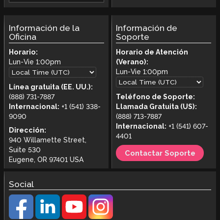
Información de la
Información de
Oficina
Soporte
Horario:
Horario de Atención
Lun-Vie
1:00pm
(Verano):
Lun-Vie
1:00pm
Línea gratuita (EE. UU.):
(888) 731-7887
Teléfono de Soporte:
Internacional:
+1 (541) 338-
Llamada Gratuita (US):
9090
(888) 713-7887
Internacional:
+1 (541) 607-
Dirección:
4401
940 Willamette Street,
Suite 530
Contactar Soporte
Eugene, OR 97401 USA
Social