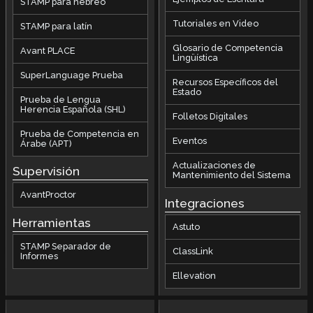
STAMP para hebreo
Tutoriales en Video
STAMP para latín
Glosario de Competencia
Avant PLACE
Lingüística
SuperLanguage Prueba
Recursos Específicos del
Estado
Prueba de Lengua
Herencia Española (SHL)
Folletos Digitales
Prueba de Competencia en
Eventos
Árabe (APT)
Actualizaciones de
Supervisión
Mantenimiento del Sistema
AvantProctor
Integraciones
Herramientas
Astuto
STAMP Separador de
ClassLink
Informes
Ellevation